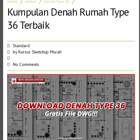
Home
/
Artikel
/
Denah Type 36
/
Kumpulan Denah Rumah Type
36 Terbaik
Standard
by
Kursus Sketchup Murah
No Comments