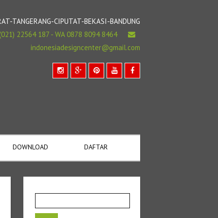
BARAT-TANGERANG-CIPUTAT-BEKASI-BANDUNG
(021) 22564 187 - WA 0878 8094 8464
indonesiadesigncenter@gmail.com
DOWNLOAD
DAFTAR
Cari
untuk: