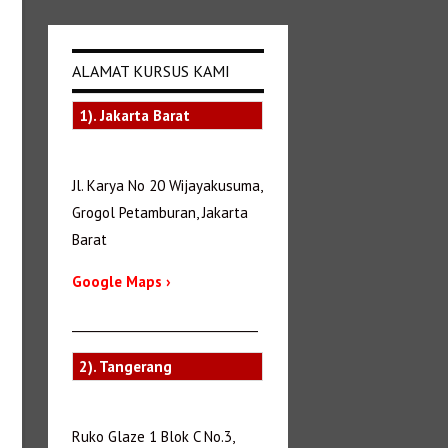
ALAMAT KURSUS KAMI
1). Jakarta Barat
Jl. Karya No 20 Wijayakusuma,
Grogol Petamburan, Jakarta
Barat
Google Maps ›
_______________________________
2). Tangerang
Ruko Glaze 1 Blok C No.3,