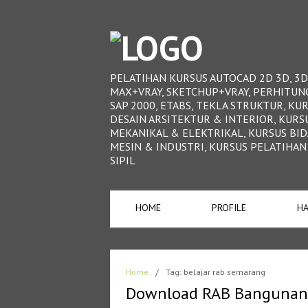
PELATIHAN KURSUS AUTOCAD 2D 3D, 3D
MAX+VRAY, SKETCHUP+VRAY, PERHITUN
SAP 2000, ETABS, TEKLA STRUKTUR, KU
DESAIN ARSITEKTUR & INTERIOR, KURS
MEKANIKAL & ELEKTRIKAL, KURSUS BI
MESIN & INDUSTRI, KURSUS PELATIHAN
SIPIL
HOME
PROFILE
HA
Home
/
Tag: belajar rab semarang
Download RAB Bangunan 