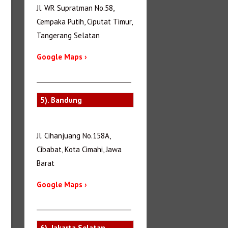
Jl. WR Supratman No.58,
Cempaka Putih, Ciputat Timur,
Tangerang Selatan
Google Maps ›
_______________________________
5). Bandung
Jl. Cihanjuang No.158A,
Cibabat, Kota Cimahi, Jawa
Barat
Google Maps ›
_______________________________
6). Jakarta Selatan