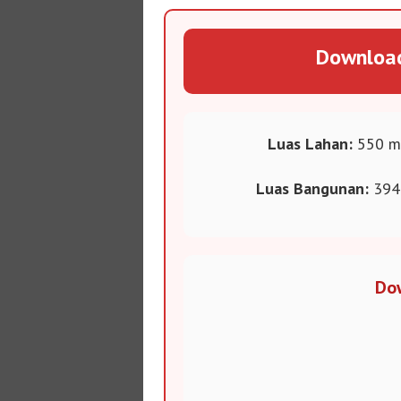
Download
Luas Lahan:
550 m
️
Luas Bangunan:
394
Do