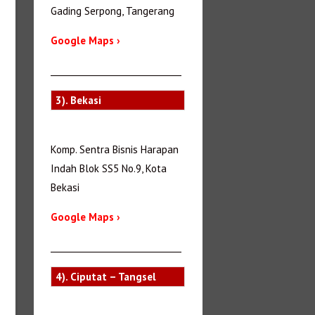
Gading Serpong, Tangerang
Google Maps ›
_______________________________
3). Bekasi
Komp. Sentra Bisnis Harapan
Indah Blok SS5 No.9, Kota
Bekasi
Google Maps ›
_______________________________
4). Ciputat – Tangsel