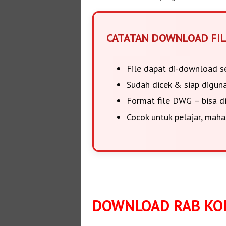
CATATAN DOWNLOAD FIL
File dapat di-download 
Sudah dicek & siap digun
Format file DWG – bisa d
Cocok untuk pelajar, maha
DOWNLOAD RAB KOD