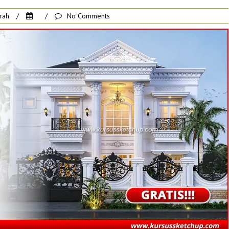
rah
/
/
No Comments