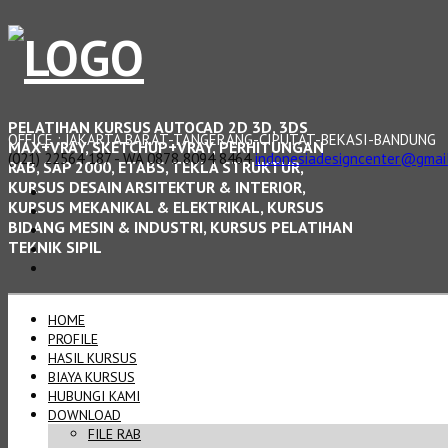
PELATIHAN KURSUS AUTOCAD 2D 3D, 3DS
OFFICE : JAKARTA BARAT-TANGERANG-CIPUTAT-BEKASI-BANDUNG
MAX+VRAY, SKETCHUP+VRAY, PERHITUNGAN
(021) 22564 187 - WA 0878 8094 8464
indonesiadesigncenter@gmai
RAB, SAP 2000, ETABS, TEKLA STRUKTUR,
KURSUS DESAIN ARSITEKTUR & INTERIOR,
KURSUS MEKANIKAL & ELEKTRIKAL, KURSUS
BIDANG MESIN & INDUSTRI, KURSUS PELATIHAN
TEKNIK SIPIL
HOME
PROFILE
HASIL KURSUS
BIAYA KURSUS
HUBUNGI KAMI
DOWNLOAD
FILE RAB