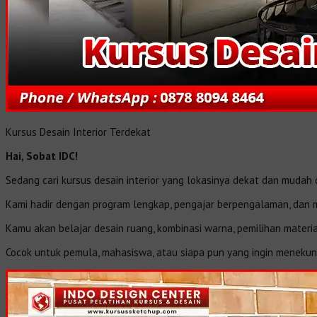
Kursus Desain Interior Terdekat
Hai, Sobat IDC!
Sedang cari kursus desain interior yang lokasinya dekat dan mudah 
Kami hadir dengan program lengkap, pengajar berpengalaman, dan ma
Kamu akan belajar desain ruang, kombinasi warna, pemilihan materia
Cocok untuk pemula, mahasiswa, atau siapa pun yang ingin menekuni 