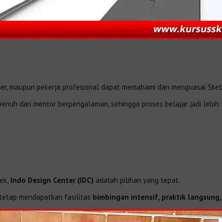
ancer, maupun pekerja profesional dapat memahami dan menguasai Sket
enuh dari mentor berpengalaman, sehingga proses belajar jadi lebih f
ek,
Indo Design Center (IDC)
adalah pilihan yang tepat.
 tetap mendapatkan fasilitas
bimbingan intensif, praktik langsung, 