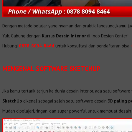
Dengan metode belajar yang nyaman dan praktik langsung, kamu 
Yuk, Gabung dengan
Kursus Desain Interior
di Indo Design Center!
Hubungi
0878-8094-8464
untuk konsultasi dan pendaftaran bisa
MENGENAL SOFTWARE SKETCHUP
Jika kamu tertarik terjun ke dunia desain interior, ada satu softwa
SketchUp
dikenal sebagai salah satu software desain 3D
paling p
Mudah dipelajari, ringan, dan super powerful untuk membuat desain