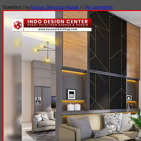
Standard
/
by
Kursus Sketchup Murah
/
/
No Comments