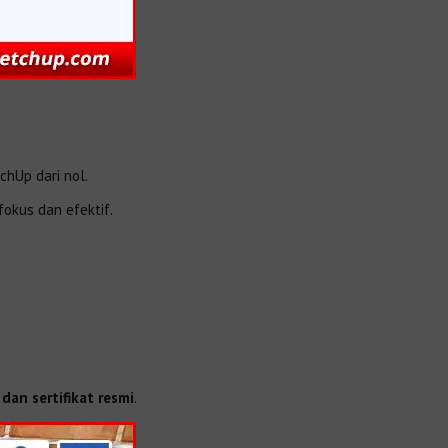
chUp dari nol.
okus dan efektif.
dan sertifikat resmi
.