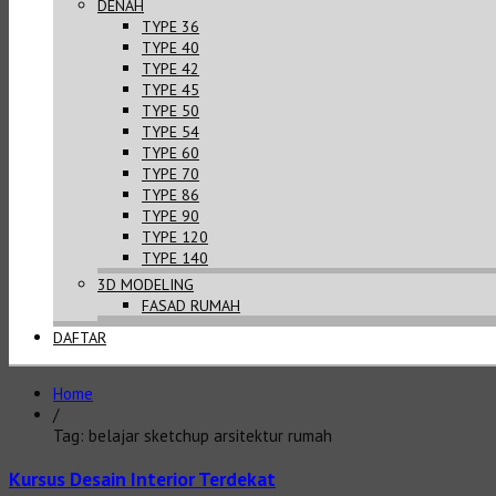
DENAH
TYPE 36
TYPE 40
TYPE 42
TYPE 45
TYPE 50
TYPE 54
TYPE 60
TYPE 70
TYPE 86
TYPE 90
TYPE 120
TYPE 140
3D MODELING
FASAD RUMAH
DAFTAR
Home
/
Tag: belajar sketchup arsitektur rumah
Kursus Desain Interior Terdekat