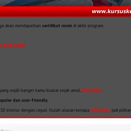
juga akan mendapatkan
sertifikat resmi
di akhir program.
➔ KLIK DISINI
re yang wajib banget kamu kuasai sejak awal,
SketchUp.
opuler dan user-friendly.
 3D interior dengan cepat. Itulah alasan kenapa
SketchUp
jadi pilih