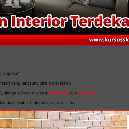
dijangkau?
teri yang langsung bisa dipraktikkan.
l, hingga software seperti
SketchUp
dan
AutoCAD.
dunia desain interior secara profesional.