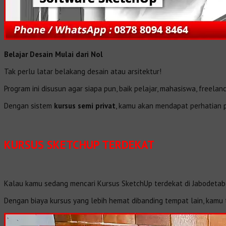
Belajar Desain Mulai dari Nol
Tak perlu latar belakang desain atau arsitektur!
Program ini disusun agar siapa pun, baik pelajar, mahasiswa, freel
Dengan sistem
kursus semi privat
, kamu akan mendapat perhatian p
KURSUS SKETCHUP TERDEKAT
Kalau kamu sedang mencari Kursus SketchUp terdekat di Jabodetab
Dengan biaya kursus yang lebih hemat dibanding tempat lain, kamu