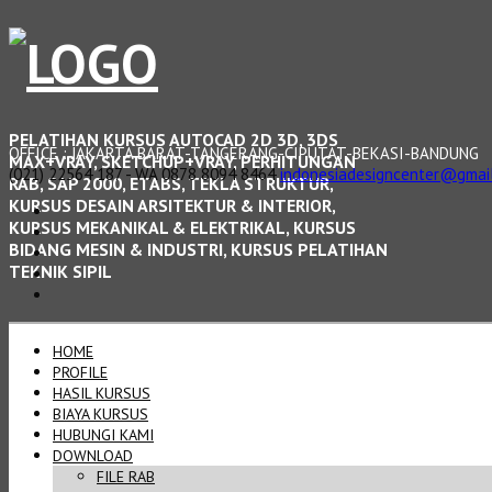
PELATIHAN KURSUS AUTOCAD 2D 3D, 3DS
OFFICE : JAKARTA BARAT-TANGERANG-CIPUTAT-BEKASI-BANDUNG
MAX+VRAY, SKETCHUP+VRAY, PERHITUNGAN
(021) 22564 187 - WA 0878 8094 8464
indonesiadesigncenter@gmai
RAB, SAP 2000, ETABS, TEKLA STRUKTUR,
KURSUS DESAIN ARSITEKTUR & INTERIOR,
KURSUS MEKANIKAL & ELEKTRIKAL, KURSUS
BIDANG MESIN & INDUSTRI, KURSUS PELATIHAN
TEKNIK SIPIL
HOME
PROFILE
HASIL KURSUS
BIAYA KURSUS
HUBUNGI KAMI
DOWNLOAD
FILE RAB