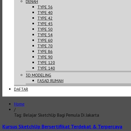
DENAH
TYPE 36
TYPE 40
TYPE 42
TYPE 45
TYPE 50
TYPE 54
TYPE 60
TYPE 70
TYPE 86
TYPE 90
TYPE 120
TYPE 140
3D MODELING
FASAD RUMAH
DAFTAR
Home
/
Tag: Belajar SketchUp Bagi Pemula Di Jakarta
Kursus SketchUp Bersertifikat Terdekat & Terpercaya