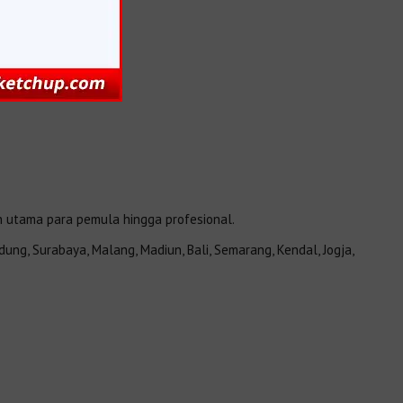
an utama para pemula hingga profesional.
ung, Surabaya, Malang, Madiun, Bali, Semarang, Kendal, Jogja,