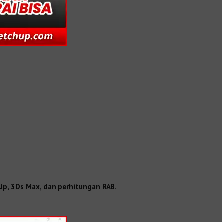
Up, 3Ds Max, dan perhitungan RAB
.