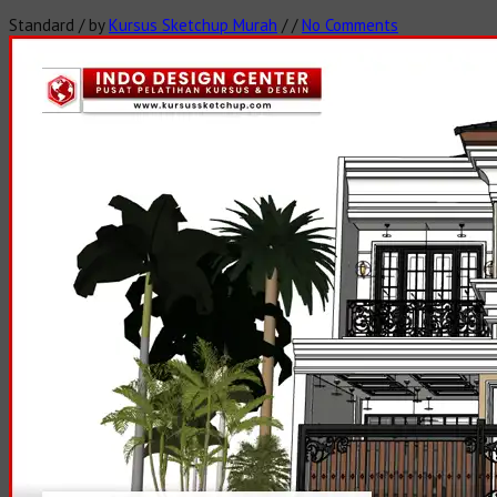
Standard
/
by
Kursus Sketchup Murah
/
/
No Comments