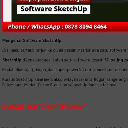
Mengenal Software SketchUp!
Jika kamu tertarik terjun ke dunia desain interior, ada satu softwa
SketchUp
dikenal sebagai salah satu software desain 3D
paling p
Mudah dipelajari, ringan, dan super powerful untuk membuat desain
Kursus SketchUp kami mencakup wilayah Jakarta, Bogor, Tangerang, De
Palembang, Medan, Pekan Baru, dan wilayah Indonesia lainnya.
KURSUS SKETCHUP TERDEKAT