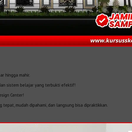
ar hingga mahir.
 sistem belajar yang terbukti efektif!
sign Center!
g tepat, mudah dipahami, dan langsung bisa dipraktikkan.