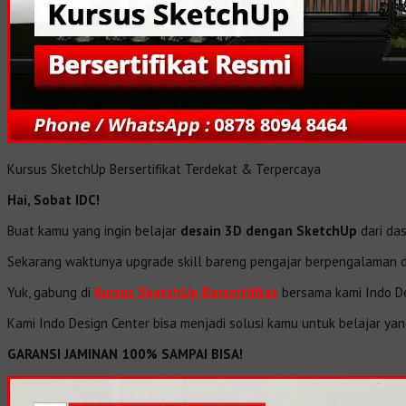
Kursus SketchUp Bersertifikat Terdekat & Terpercaya
Hai, Sobat IDC!
Buat kamu yang ingin belajar
desain 3D dengan SketchUp
dari das
Sekarang waktunya upgrade skill bareng pengajar berpengalaman dan
Yuk, gabung di
Kursus SketchUp Bersertifikat
bersama kami Indo De
Kami Indo Design Center bisa menjadi solusi kamu untuk belajar yan
GARANSI JAMINAN 100% SAMPAI BISA!