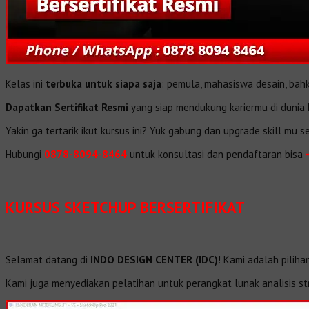
Kelas ini
terbuka untuk siapa saja
: pemula, mahasiswa desain, bah
Dapatkan Sertifikat Resmi
yang siap mendukung kariermu di dunia 
Yakin ga tertarik ikut kursus ini? Yuk gabung dan upgrade skill mu s
Hubungi
0878-8094-8464
untuk konsultasi dan pendaftaran bisa
KURSUS SKETCHUP BERSERTIFIKAT
Selamat datang di
INDO DESIGN CENTER (IDC)
! Kami adalah pilih
Kami juga menyediakan pelatihan untuk perangkat lunak analisis st