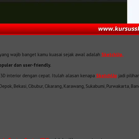
re yang wajib banget kamu kuasai sejak awal adalah
SketchUp.
opuler dan user-friendly.
 3D interior dengan cepat. Itulah alasan kenapa
SketchUp
jadi pilih
pok, Bekasi, Cibubur, Cikarang, Karawang, Sukabumi, Purwakarta, Band