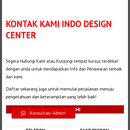
Kursus SketchUp Online Murah di Kota Jakarta
KONTAK KAMI INDO DESIGN
CENTER
Selanjutnya. Setelah itu. Kemudian, Selanjutnya,
Segera Hubungi Kami atau Kunjungi tempat kursus terdekat
dengan anda untuk mendapatkan Info dan Penawaran terbaik
dari kami.
Daftar sekarang juga untuk memulai perjalanan menuju
pengetahuan dan keterampilan yang lebih baik!
HUBUNGI KAMI
Konsultasi Admin!