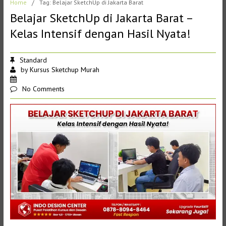
Home
/
Tag: Belajar SketchUp di Jakarta Barat
Belajar SketchUp di Jakarta Barat –
Kelas Intensif dengan Hasil Nyata!
Standard
by
Kursus Sketchup Murah
No Comments