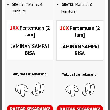
GRATIS!
Material &
GRATIS!
Material &
Furniture
Furniture
10X
Pertemuan [2
10X
Pertemuan [2
Jam]
Jam]
JAMINAN SAMPAI
JAMINAN SAMPAI
BISA
BISA
Yuk, daftar sekarang!
Yuk, daftar sekarang!