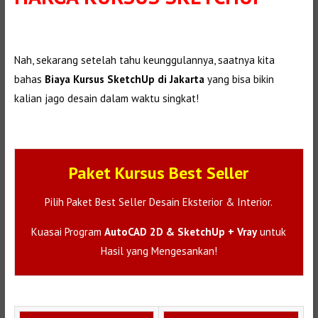
Nah, sekarang setelah tahu keunggulannya, saatnya kita
bahas
Biaya Kursus SketchUp di Jakarta
yang bisa bikin
kalian jago desain dalam waktu singkat!
Paket Kursus Best Seller
Pilih Paket Best Seller Desain Eksterior & Interior.
Kuasai Program
AutoCAD 2D & SketchUp + Vray
untuk
Hasil yang Mengesankan!