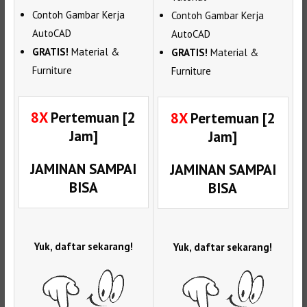
Contoh Gambar Kerja
Contoh Gambar Kerja
AutoCAD
AutoCAD
GRATIS!
Material &
GRATIS!
Material &
Furniture
Furniture
8X
Pertemuan [2
8X
Pertemuan [2
Jam]
Jam]
JAMINAN SAMPAI
JAMINAN SAMPAI
BISA
BISA
Yuk, daftar sekarang!
Yuk, daftar sekarang!