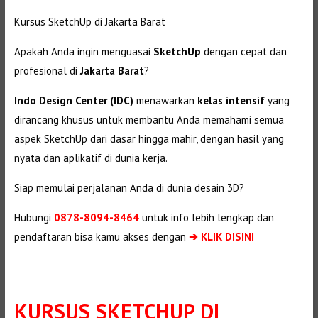
Kursus SketchUp di Jakarta Barat
Apakah Anda ingin menguasai
SketchUp
dengan cepat dan
profesional di
Jakarta Barat
?
Indo Design Center (IDC)
menawarkan
kelas intensif
yang
dirancang khusus untuk membantu Anda memahami semua
aspek SketchUp dari dasar hingga mahir, dengan hasil yang
nyata dan aplikatif di dunia kerja.
Siap memulai perjalanan Anda di dunia desain 3D?
Hubungi
0878-8094-8464
untuk info lebih lengkap dan
pendaftaran bisa kamu akses dengan
➔ KLIK DISINI
KURSUS SKETCHUP DI