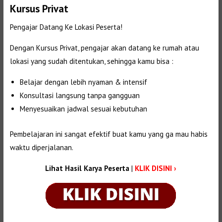
Kursus Privat
Pengajar Datang Ke Lokasi Peserta!
Dengan Kursus Privat, pengajar akan datang ke rumah atau
lokasi yang sudah ditentukan, sehingga kamu bisa :
Belajar dengan lebih nyaman & intensif
Konsultasi langsung tanpa gangguan
Menyesuaikan jadwal sesuai kebutuhan
Pembelajaran ini sangat efektif buat kamu yang ga mau habis
waktu diperjalanan.
Lihat Hasil Karya Peserta
|
KLIK DISINI ›