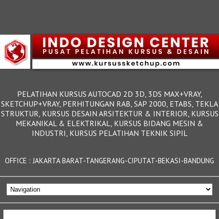
PELATIHAN KURSUS AUTOCAD 2D 3D, 3DS MAX+VRAY,
SKETCHUP+VRAY, PERHITUNGAN RAB, SAP 2000, ETABS, TEKLA
STRUKTUR, KURSUS DESAIN ARSITEKTUR & INTERIOR, KURSUS
MEKANIKAL & ELEKTRIKAL, KURSUS BIDANG MESIN &
INDUSTRI, KURSUS PELATIHAN TEKNIK SIPIL
OFFICE : JAKARTA BARAT-TANGERANG-CIPUTAT-BEKASI-BANDUNG