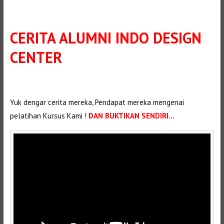
CERITA ALUMNI INDO DESIGN
CENTER
Selanjutnya. Setelah itu. Kemudian, Selanjutnya,
Yuk dengar cerita mereka, Pendapat mereka mengenai
pelatihan Kursus Kami !
DAN BUKTIKAN SENDIRI…