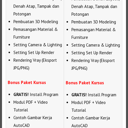
Denah Atap, Tampak dan
Denah Atap, Tampak dan
Potongan
Potongan
Pembuatan 3D Modeling
Pembuatan 3D Modeling
Pemasangan Material &
Pemasangan Material &
Furniture
Furniture
Setting Camera & Lighting
Setting Camera & Lighting
Setting Set Up Render
Setting Set Up Render
Rendering Vray (Eksport
Rendering Vray (Eksport
JPG/PNG)
JPG/PNG)
Bonus Paket Kursus
Bonus Paket Kursus
GRATIS!
Install Program
GRATIS!
Install Program
Modul PDF + Video
Modul PDF + Video
Tutorial
Tutorial
Contoh Gambar Kerja
Contoh Gambar Kerja
AutoCAD
AutoCAD