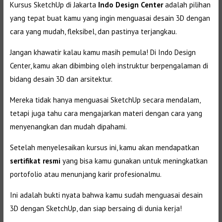
Kursus SketchUp di Jakarta
Indo Design Center
adalah pilihan
yang tepat buat kamu yang ingin menguasai desain 3D dengan
cara yang mudah, fleksibel, dan pastinya terjangkau.
Jangan khawatir kalau kamu masih pemula! Di Indo Design
Center, kamu akan dibimbing oleh instruktur berpengalaman di
bidang desain 3D dan arsitektur.
Mereka tidak hanya menguasai SketchUp secara mendalam,
tetapi juga tahu cara mengajarkan materi dengan cara yang
menyenangkan dan mudah dipahami.
Setelah menyelesaikan kursus ini, kamu akan mendapatkan
sertifikat resmi
yang bisa kamu gunakan untuk meningkatkan
portofolio atau menunjang karir profesionalmu.
Ini adalah bukti nyata bahwa kamu sudah menguasai desain
3D dengan SketchUp, dan siap bersaing di dunia kerja!