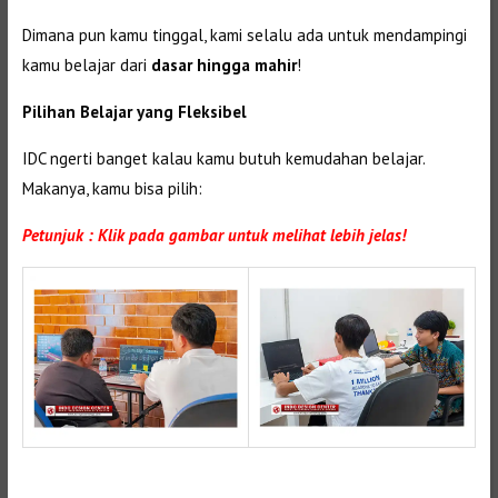
Dimana pun kamu tinggal, kami selalu ada untuk mendampingi
kamu belajar dari
dasar hingga mahir
!
Pilihan Belajar yang Fleksibel
IDC ngerti banget kalau kamu butuh kemudahan belajar.
Makanya, kamu bisa pilih:
Petunjuk : Klik pada gambar untuk melihat lebih jelas!