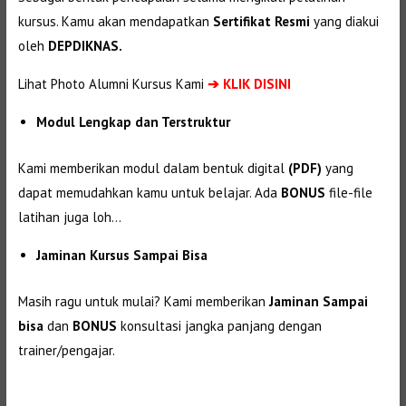
kursus. Kamu akan mendapatkan
Sertifikat Resmi
yang diakui
oleh
DEPDIKNAS.
Lihat Photo Alumni Kursus Kami
➔
KLIK DISINI
Modul Lengkap dan Terstruktur
Kami memberikan modul dalam bentuk digital
(PDF)
yang
dapat memudahkan kamu untuk belajar. Ada
BONUS
file-file
latihan juga loh…
Jaminan Kursus Sampai Bisa
Masih ragu untuk mulai? Kami memberikan
Jaminan Sampai
bisa
dan
BONUS
konsultasi jangka panjang dengan
trainer/pengajar.