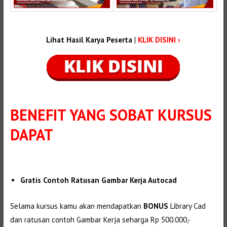
Lihat Hasil Karya Peserta
|
KLIK DISINI ›
BENEFIT YANG SOBAT KURSUS
DAPAT
Kursus Sketchup Terbaik, Sehingga. Selanjutnya.
Gratis Contoh Ratusan Gambar Kerja Autocad
Selama kursus kamu akan mendapatkan
BONUS
Library Cad
dan ratusan contoh Gambar Kerja seharga Rp 500.000,-