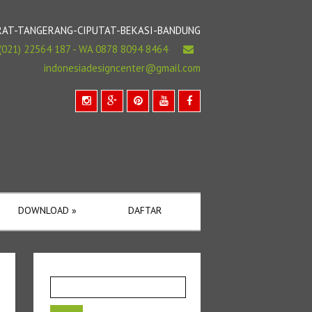
BARAT-TANGERANG-CIPUTAT-BEKASI-BANDUNG
(021) 22564 187 - WA 0878 8094 8464
indonesiadesigncenter@gmail.com
DOWNLOAD
»
DAFTAR
Cari
untuk: