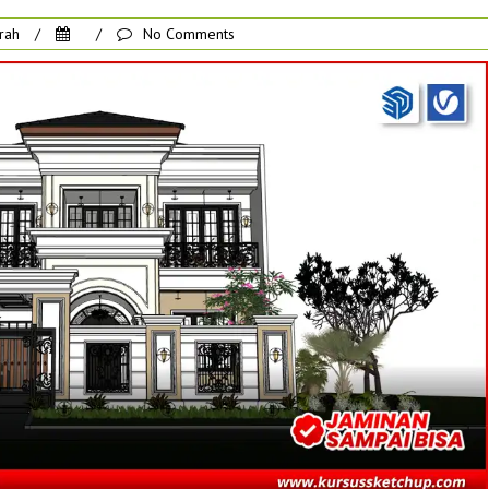
rah
/
/
No Comments