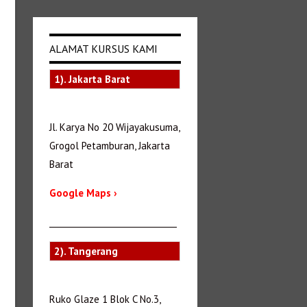
ALAMAT KURSUS KAMI
1). Jakarta Barat
Jl. Karya No 20 Wijayakusuma,
Grogol Petamburan, Jakarta
Barat
Google Maps ›
_______________________________
2). Tangerang
Ruko Glaze 1 Blok C No.3,