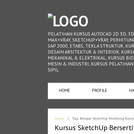
PELATIHAN KURSUS AUTOCAD 2D 3D, 3D
MAX+VRAY, SKETCHUP+VRAY, PERHITUN
SAP 2000, ETABS, TEKLA STRUKTUR, KU
DESAIN ARSITEKTUR & INTERIOR, KURS
MEKANIKAL & ELEKTRIKAL, KURSUS BI
MESIN & INDUSTRI, KURSUS PELATIHAN
SIPIL
HOME
PROFILE
HA
Home
/
Tag: Belajar SketchUp Modeling Rum
Kursus SketchUp Berserti