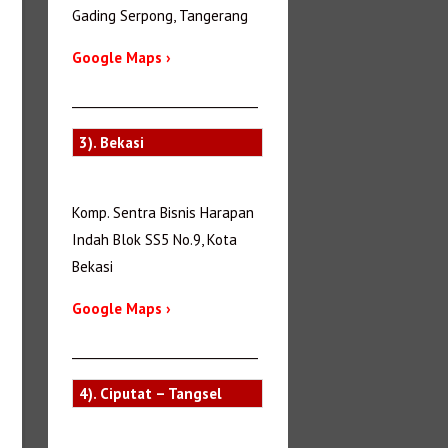
Gading Serpong, Tangerang
Google Maps ›
_______________________________
3). Bekasi
Komp. Sentra Bisnis Harapan
Indah Blok SS5 No.9, Kota
Bekasi
Google Maps ›
_______________________________
4). Ciputat – Tangsel