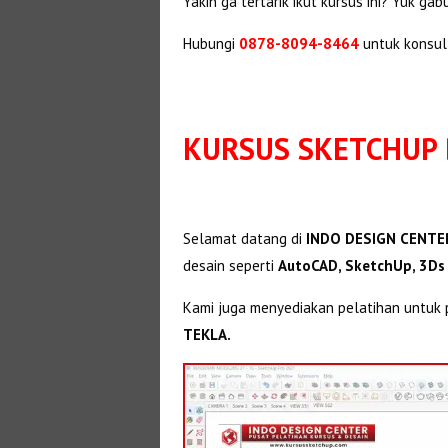
Yakin ga tertarik ikut kursus ini? Yuk ga
Hubungi
0878-8094-8464
untuk konsul
KURSUS SKETCHUP 
Selamat datang di
INDO DESIGN CENTER
desain seperti
AutoCAD, SketchUp, 3Ds
Kami juga menyediakan pelatihan untuk p
TEKLA.