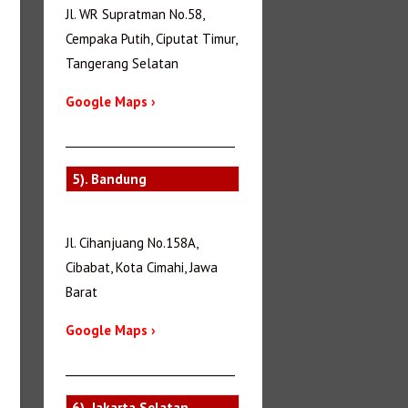
Jl. WR Supratman No.58,
Cempaka Putih, Ciputat Timur,
Tangerang Selatan
Google Maps ›
_______________________________
5). Bandung
Jl. Cihanjuang No.158A,
Cibabat, Kota Cimahi, Jawa
Barat
Google Maps ›
_______________________________
6). Jakarta Selatan