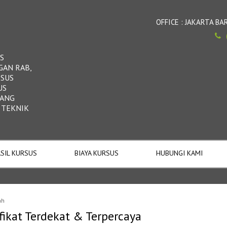
OFFICE : JAKARTA 
S
GAN RAB,
RSUS
US
DANG
 TEKNIK
SIL KURSUS
BIAYA KURSUS
HUBUNGI KAMI
ah
fikat Terdekat & Terpercaya