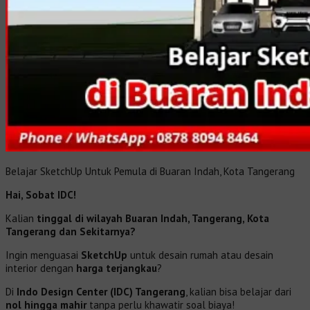
Belajar SketchUp Untuk Pemula di Buaran Indah, Kota Tangerang
Hai, Sobat IDC!
Kalian
tinggal di wilayah Buaran Indah
, Tangerang
, Kota
Tangerang dan Sekitarnya?
Ingin menguasai
SketchUp
untuk desain rumah atau desain
interior dengan
harga terjangkau
?
Di
Indo Design Center (IDC) Tangerang
, kalian bisa belajar dari
nol hingga mahir
tanpa perlu khawatir soal biaya!