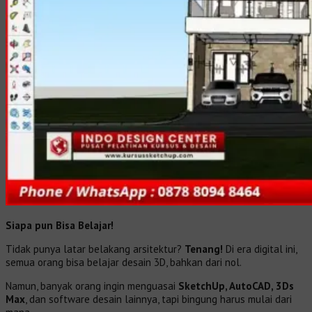
Siapa pun Bisa Belajar!
Tidak punya latar belakang arsitektur?
Tenang!
Di era digital ini,
semua orang bisa belajar desain 3D, bahkan dari nol.
Namun, banyak orang ingin menguasai
SketchUp, AutoCAD, 3Ds
Max
, dan software desain lainnya, tapi bingung harus mulai dari