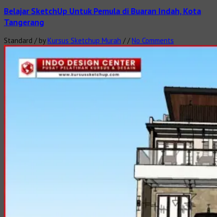
Belajar SketchUp Untuk Pemula di Buaran Indah, Kota
Tangerang
Standard
/
by
Kursus Sketchup Murah
/
/
No Comments