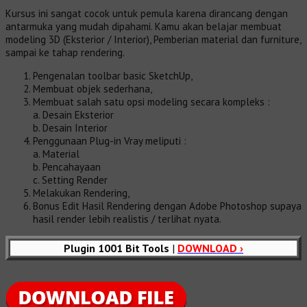
Kursus ini sangat cocok untuk pemula karena dirancang dengan
antarmuka yang mudah dipahami. Kamu akan belajar membuat
modeling 3D (Eksterior / Interior), Pemberian material dan furniture,
sampai ke tahap rendering.
Pengenalan toolbar basic SketchUp,
Membuat objek sederhana,
Membuat salah satu opsi modeling secara kompleks :
a. Desain Eksterior
b. Desain Interior
Penggunaan Plug-in Vray meliputi :
a. Material
b. Pencahayaan
c. Setting Render
Melakukan Rendering,
Bonus Edit Hasil Rendering dengan Adobe Photoshop supaya
hasil render lebih realistis / terlihat nyata.
Plugin 1001 Bit Tools
|
DOWNLOAD ›