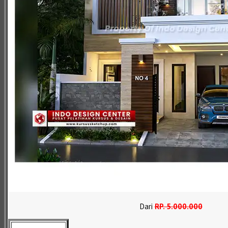
Dari
RP
.
5.000.000