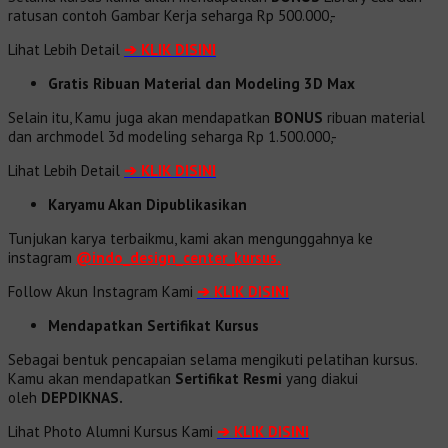
ratusan contoh Gambar Kerja seharga Rp 500.000,-
Lihat Lebih Detail
➔
KLIK DISINI
Gratis Ribuan Material dan Modeling 3D Max
Selain itu, Kamu juga akan mendapatkan
BONUS
ribuan material
dan
archmodel 3d modeling seharga Rp 1.500.000,-
Lihat Lebih Detail
➔
KLIK DISINI
Karyamu Akan Dipublikasikan
Tunjukan karya terbaikmu, kami akan mengunggahnya ke
instagram
@indo_design_center_kursus.
Follow Akun Instagram Kami
➔ KLIK DISINI
Mendapatkan Sertifikat Kursus
Sebagai bentuk pencapaian selama mengikuti pelatihan kursus.
Kamu akan mendapatkan
Sertifikat Resmi
yang diakui
oleh
DEPDIKNAS.
Lihat Photo Alumni Kursus Kami
➔
KLIK DISINI