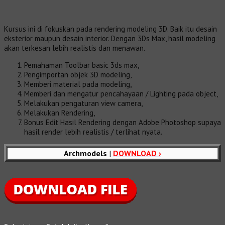
Kursus ini di fokuskan pada rendering modeling 3D. Baik itu desain
eksterior maupun desain interior. Dengan 3Ds Max, hasil modeling
akan terkesan lebih realistis dan menawan.
Pemahaman Toolbar basic 3ds max,
Pengimportan objek 3D modeling,
Memberi material pada modeling,
Memberi dan mengatur pencahayaan / Lighting pada object,
Melakukan pengaturan view camera,
Melakukan Rendering,
Bonus Edit Hasil Rendering dengan Adobe Photoshop supaya
hasil render lebih realistis / terlihat nyata.
Archmodels
|
DOWNLOAD ›