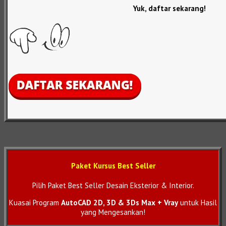
Yuk, daftar sekarang!
Paket Kursus Best Seller
Pilih Paket Best Seller Desain Eksterior & Interior.
Kuasai Program
AutoCAD 2D, 3D & 3Ds Max + Vray
untuk Hasil
yang Mengesankan!