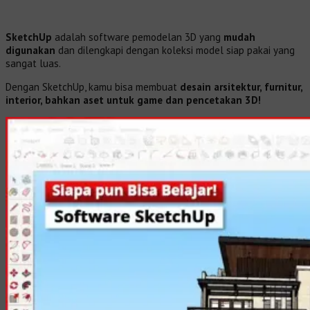
SketchUp
adalah software pemodelan 3D yang
mudah
digunakan
dan dilengkapi dengan koleksi model siap pakai yang
sangat luas.
Dengan SketchUp, kamu bisa membuat
desain arsitektur, furnitur,
interior, bahkan aset untuk game dan pencetakan 3D!