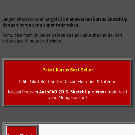
Jangan khawatir soal harga!
IDC menawarkan kursus SketchUp
dengan harga yang super terjangkau
.
Kamu bisa memilih paket belajar sesuai kebutuhan, mulai dari
kelas dasar hingga profesional.
Paket Kursus Best Seller
Pilih Paket Best Seller Desain Eksterior & Interior.
Kuasai Program
AutoCAD 2D & SketchUp + Vray
untuk Hasil
yang Mengesankan!