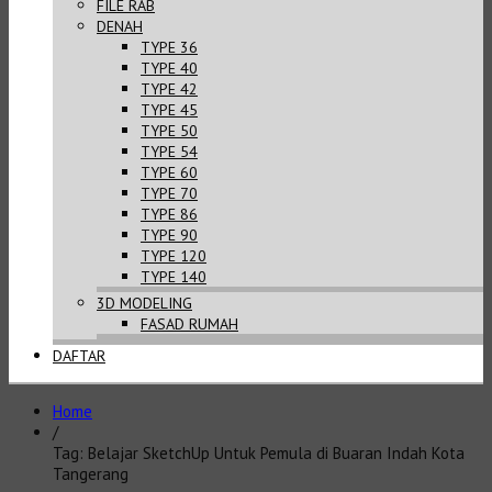
FILE RAB
DENAH
TYPE 36
TYPE 40
TYPE 42
TYPE 45
TYPE 50
TYPE 54
TYPE 60
TYPE 70
TYPE 86
TYPE 90
TYPE 120
TYPE 140
3D MODELING
FASAD RUMAH
DAFTAR
Home
/
Tag: Belajar SketchUp Untuk Pemula di Buaran Indah Kota
Tangerang