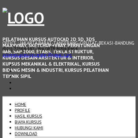
PELATIHAN KURSUS AUTOCAD 2D 3D, 3DS
OFFICE : JAKARTA BARAT-TANGERANG-CIPUTAT-BEKASI-BANDUNG
MAX+VRAY, SKETCHUP+VRAY, PERHITUNGAN
(021) 22564 187 - WA 0878 8094 8464
RAB, SAP 2000, ETABS, TEKLA STRUKTUR,
indonesiadesigncenter@gmail.com
KURSUS DESAIN ARSITEKTUR & INTERIOR,
KURSUS MEKANIKAL & ELEKTRIKAL, KURSUS
BIDANG MESIN & INDUSTRI, KURSUS PELATIHAN
TEKNIK SIPIL
HOME
PROFILE
HASIL KURSUS
BIAYA KURSUS
HUBUNGI KAMI
DOWNLOAD