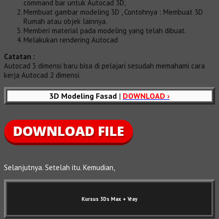
command bar untuk Autocad 3D,
Membuat gambar modeling 3D , Contohnya : Membuat 3D
Rumah atau objek lainnya.
Memberi material pada modeling yang telah dibuat.
Melakukan rendering Autocad
Catatan :
Autocad 3 dimensi baru bisa di pelajari sesudah memahami cara
kerja Autocad 2 dimensi.
3D Modeling Fasad
|
DOWNLOAD ›
Selanjutnya. Setelah itu. Kemudian,
Kursus 3Ds Max
+ Vray