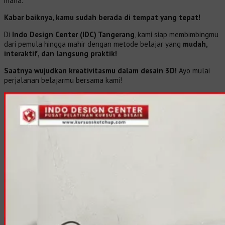
mana.
Kabar baiknya, kamu sudah berada di tempat yang tepat!
Di
Indo Design Center (IDC) Tangerang
, kami siap membimbingmu
dari pemula hingga mahir dengan metode belajar yang
mudah,
interaktif, dan langsung praktik!
Saatnya wujudkan kreativitasmu dalam desain 3D!
Ayo mulai
perjalanan belajarmu bersama kami!