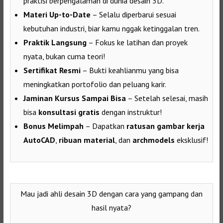
praktisi berpengalaman di dunia desain 3D.
Materi Up-to-Date
– Selalu diperbarui sesuai
kebutuhan industri, biar kamu nggak ketinggalan tren.
Praktik Langsung
– Fokus ke latihan dan proyek
nyata, bukan cuma teori!
Sertifikat Resmi
– Bukti keahlianmu yang bisa
meningkatkan portofolio dan peluang karir.
Jaminan Kursus Sampai Bisa
– Setelah selesai, masih
bisa
konsultasi gratis
dengan instruktur!
Bonus Melimpah
– Dapatkan
ratusan gambar kerja
AutoCAD
,
ribuan material
, dan
archmodels
eksklusif!
Mau jadi ahli desain 3D dengan cara yang gampang dan
hasil nyata?