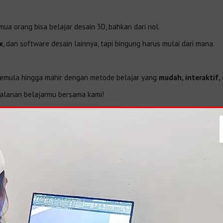
semua orang bisa belajar desain 3D, bahkan dari nol.
x
, dan software desain lainnya, tapi bingung harus mulai dari mana.
 pemula hingga mahir dengan metode belajar yang
mudah, interaktif,
jalanan belajarmu bersama kami!