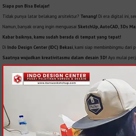
Siapa pun Bisa Belajar!
Tidak punya latar belakang arsitektur?
Tenang!
Di era digital ini, 
Namun, banyak orang ingin menguasai
SketchUp, AutoCAD, 3Ds Ma
Kabar baiknya, kamu sudah berada di tempat yang tepat!
Di
Indo Design Center (IDC) Bekasi
, kami siap membimbingmu dari
Saatnya wujudkan kreativitasmu dalam desain 3D!
Ayo mulai per