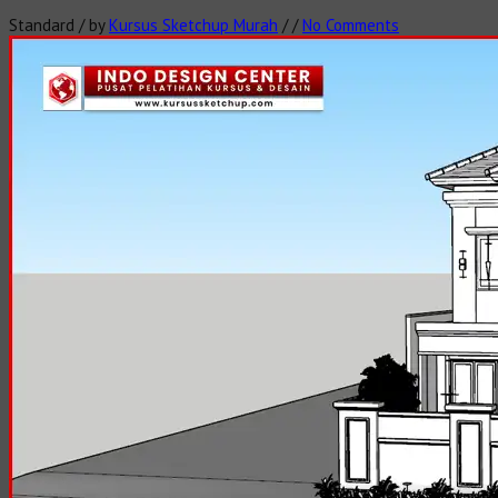
Standard
/
by
Kursus Sketchup Murah
/
/
No Comments