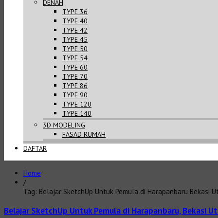
DENAH
TYPE 36
TYPE 40
TYPE 42
TYPE 45
TYPE 50
TYPE 54
TYPE 60
TYPE 70
TYPE 86
TYPE 90
TYPE 120
TYPE 140
3D MODELING
FASAD RUMAH
DAFTAR
Home
/
Tag: Belajar SketchUp Untuk Pemula di Harapanbaru Bekasi U
Belajar SketchUp Untuk Pemula di Harapanbaru, Bekasi Ut