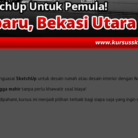
enguasai
SketchUp
untuk desain rumah atau desain interior dengan
h
ngga mahir
tanpa perlu khawatir soal biaya!
pahami, kursus ini menjadi pilihan terbaik bagi siapa saja yang in