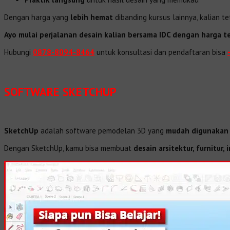
Dengan harga yang
lebih hemat
dibanding kursus lainnya, kalian 
Ayo mulai perjalanan desain kalian bersama IDC dengan harga te
Hubungi
0878-8094-8464
untuk konsultasi dan pendaftaran bisa
SOFTWARE SKETCHUP
SketchUp
adalah software pemodelan 3D yang
mudah digunakan
Dengan SketchUp, kamu bisa membuat
desain arsitektur, furnitur