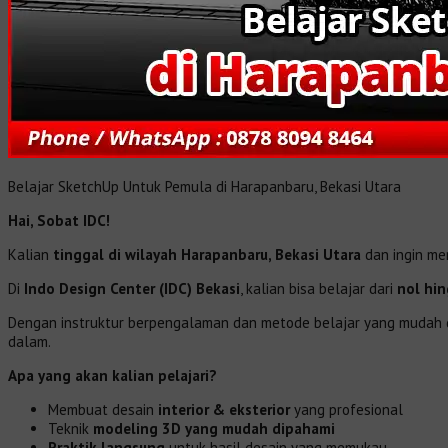
Belajar SketchUp Untuk Pemula di Harapanbaru, Bekasi Utara
Hai, Sobat IDC!
Kalian
tinggal di wilayah Harapanbaru, Bekasi Utara
dan ingin m
Di
Indo Design Center (IDC) Bekasi
, kalian bisa belajar dari
nol hi
Dengan instruktur berpengalaman dan metode belajar yang mudah di
dalam.
Apa yang akan kalian pelajari?
Membuat desain
interior & eksterior
yang profesional
Teknik
modeling 3D yang mudah dipahami
Praktik langsung
untuk hasil desain yang memukau