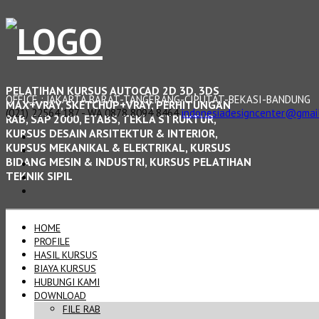
PELATIHAN KURSUS AUTOCAD 2D 3D, 3DS
OFFICE : JAKARTA BARAT-TANGERANG-CIPUTAT-BEKASI-BANDUNG
MAX+VRAY, SKETCHUP+VRAY, PERHITUNGAN
(021) 22564 187 - WA 0878 8094 8464
indonesiadesigncenter@gmai
RAB, SAP 2000, ETABS, TEKLA STRUKTUR,
KURSUS DESAIN ARSITEKTUR & INTERIOR,
KURSUS MEKANIKAL & ELEKTRIKAL, KURSUS
BIDANG MESIN & INDUSTRI, KURSUS PELATIHAN
TEKNIK SIPIL
HOME
PROFILE
HASIL KURSUS
BIAYA KURSUS
HUBUNGI KAMI
DOWNLOAD
FILE RAB