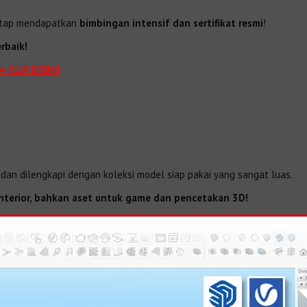
tetap mendapatkan
bimbingan intensif dan sertifikat resmi
!
rbaik!
➔ KLIK DISINI
dan dilengkapi dengan koleksi model siap pakai yang sangat luas.
, interior, bahkan aset untuk game dan pencetakan 3D!