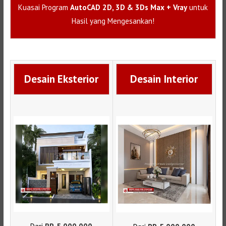
Kuasai Program
AutoCAD 2D, 3D & 3Ds Max + Vray
untuk
Hasil yang Mengesankan!
Desain Eksterior
Desain Interior