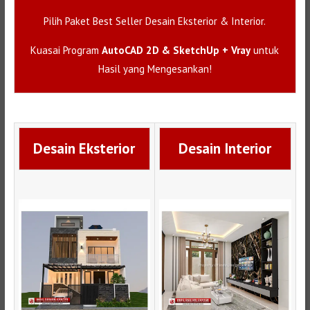
Pilih Paket Best Seller Desain Eksterior & Interior.
Kuasai Program
AutoCAD 2D & SketchUp + Vray
untuk
Hasil yang Mengesankan!
Desain Eksterior
Desain Interior