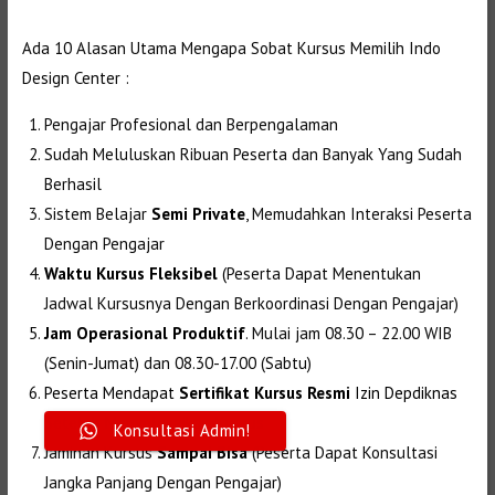
Selanjutnya. Setelah itu. Kemudian,
Ada 10 Alasan Utama Mengapa Sobat Kursus Memilih Indo
Design Center :
Selanjutnya.
Pengajar Profesional dan Berpengalaman
Sudah Meluluskan Ribuan Peserta dan Banyak Yang Sudah
Berhasil
Sistem Belajar
Semi Private
,
Memudahkan Interaksi Peserta
Dengan Pengajar
Waktu Kursus Fleksibel
(
Peserta Dapat Menentukan
Jadwal Kursusnya Dengan Berkoordinasi Dengan Pengajar)
Jam Operasional Produktif
.
Mulai jam 08.30 – 22.00 WIB
(Senin-Jumat) dan 08.30-17.00 (Sabtu)
Peserta Mendapat
Sertifikat Kursus Resmi
Izin Depdiknas
Setelah Menyelesaikan Kursus
Konsultasi Admin!
Jaminan Kursus
Sampai Bisa
(Peserta Dapat Konsultasi
Jangka Panjang Dengan Pengajar)