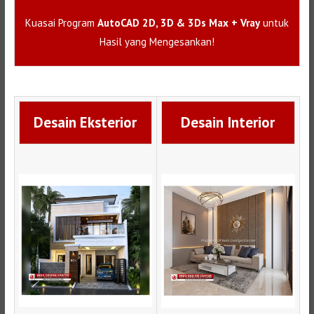
Kuasai Program
AutoCAD 2D, 3D & 3Ds Max + Vray
untuk
Hasil yang Mengesankan!
Desain Eksterior
Desain Interior