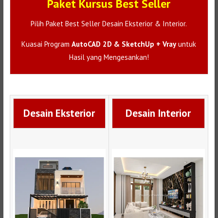
Paket Kursus Best Seller
Pilih Paket Best Seller Desain Eksterior & Interior.
Kuasai Program
AutoCAD 2D & SketchUp + Vray
untuk
Hasil yang Mengesankan!
Desain Eksterior
Desain Interior