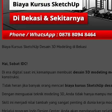
Biaya Kursus SketchUp Desain 3D Modeling di Bekasi
Hai, Sobat IDC!
Di era digital saat ini, kemampuan membuat
desain 3D modeling 
konstruksi.
Tidak heran jika banyak orang mencari
biaya kursus SketchUp desa
Dengan menguasai teknik modeling 3D, Anda tidak hanya mampu men
Skill ini menjadi nilai tambah yang sangat penting di dunia kerja mo
Melalui program Indo Design Center, Anda akan mendapatkan pelat