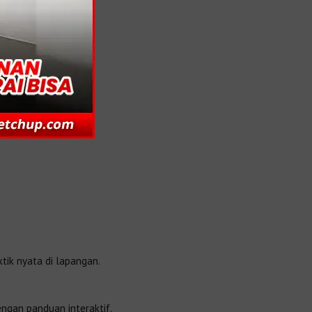
ktik nyata di lapangan.
engan panduan interaktif.