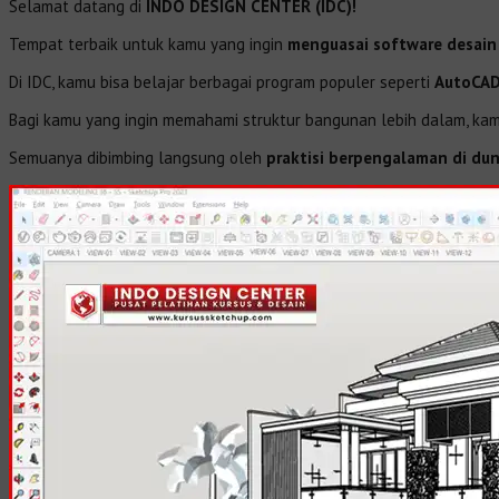
Selamat datang di
INDO DESIGN CENTER (IDC)!
Tempat terbaik untuk kamu yang ingin
menguasai software desain a
Di IDC, kamu bisa belajar berbagai program populer seperti
AutoCAD
Bagi kamu yang ingin memahami struktur bangunan lebih dalam, kam
Semuanya dibimbing langsung oleh
praktisi berpengalaman di dun