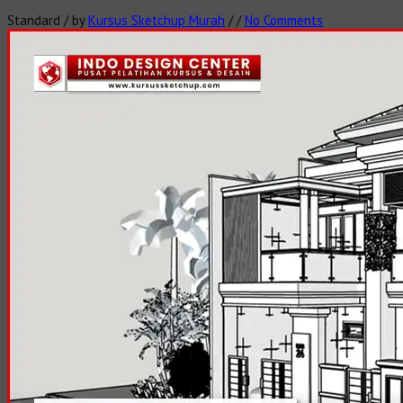
Standard
/
by
Kursus Sketchup Murah
/
/
No Comments