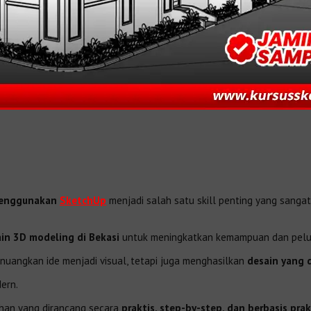
menggunakan
SketchUp
menjadi salah satu skill penting yang sangat d
in 3D modeling di Bekasi
untuk meningkatkan kemampuan dan pelua
uangkan ide menjadi visual, tetapi juga menghasilkan
desain yang d
dern.
ihan yang dirancang secara
praktis, step-by-step, dan berbasis pra