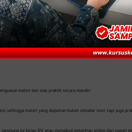
guasai materi dan siap praktik secara mandiri.
si, sehingga materi yang diajarkan bukan sekadar teori, tapi juga pra
 langsung ke kelas IDC atau mengikuti pelatihan online dari rumah d