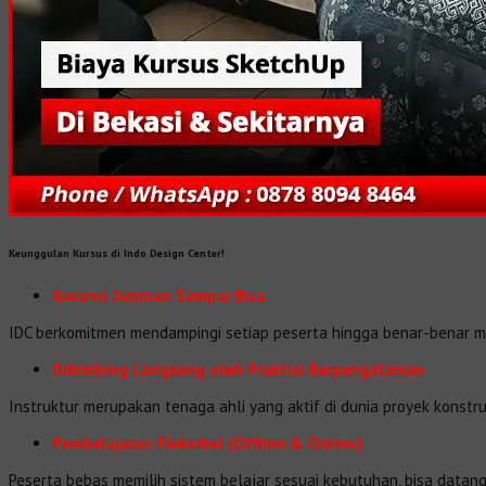
Keunggulan Kursus di Indo Design Center!
Garansi Jaminan Sampai Bisa
IDC berkomitmen mendampingi setiap peserta hingga benar-benar men
Dibimbing Langsung oleh Praktisi Berpengalaman
Instruktur merupakan tenaga ahli yang aktif di dunia proyek konstruk
Pembelajaran Fleksibel (Offline & Online)
Peserta bebas memilih sistem belajar sesuai kebutuhan, bisa datang