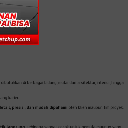
ibutuhkan di berbagai bidang, mulai dari arsitektur, interior, hingga
ng karier.
etail, presisi, dan mudah dipahami
oleh klien maupun tim proyek.
ktik langsung
, sehingga sangat cocok untuk pemula maupun yang