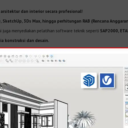
rsitektur dan interior secara profesional!
, SketchUp, 3Ds Max, hingga perhitungan RAB (Rencana Anggaran
i juga menyediakan pelatihan software teknik seperti
SAP2000, ETA
ia konstruksi dan desain.