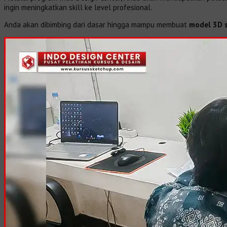
ingin meningkatkan skill ke level profesional.
Anda akan dibimbing dari dasar hingga mampu membuat
model 3D s