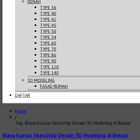
DENAH
TYPE 36
TYPE 40
TYPE 42
TYPE 45
TYPE 50
TYPE 54
TYPE 60
TYPE 70
TYPE 86
TYPE 90
TYPE 120
TYPE 140
3D MODELING
FASAD RUMAH
DAFTAR
Home
/
Tag: Biaya Kursus SketchUp Desain 3D Modeling di Bekasi
Biaya Kursus SketchUp Desain 3D Modeling di Bekasi