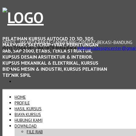
PELATIHAN KURSUS AUTOCAD 2D 3D, 3DS
OFFICE : JAKARTA BARAT-TANGERANG-CIPUTAT-BEKASI-BANDUNG
MAX+VRAY, SKETCHUP+VRAY, PERHITUNGAN
(021) 22564 187 - WA 0878 8094 8464
indonesiadesigncenter@gmai
RAB, SAP 2000, ETABS, TEKLA STRUKTUR,
KURSUS DESAIN ARSITEKTUR & INTERIOR,
KURSUS MEKANIKAL & ELEKTRIKAL, KURSUS
BIDANG MESIN & INDUSTRI, KURSUS PELATIHAN
TEKNIK SIPIL
HOME
PROFILE
HASIL KURSUS
BIAYA KURSUS
HUBUNGI KAMI
DOWNLOAD
FILE RAB