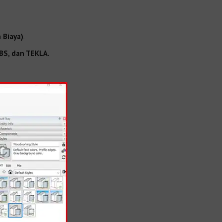
 Biaya)
.
BS, dan TEKLA.