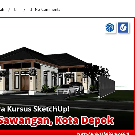
rah
/
/
No Comments