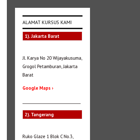
ALAMAT KURSUS KAMI
1). Jakarta Barat
Jl. Karya No 20 Wijayakusuma,
Grogol Petamburan, Jakarta
Barat
Google Maps ›
_______________________________
2). Tangerang
Ruko Glaze 1 Blok C No.3,