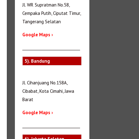
Jl. WR Supratman No.58,
Cempaka Putih, Ciputat Timur,
Tangerang Selatan
Google Maps ›
_______________________________
5). Bandung
Jl. Cihanjuang No.158A,
Cibabat, Kota Cimahi, Jawa
Barat
Google Maps ›
_______________________________
6). Jakarta Selatan