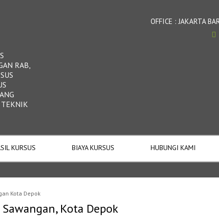
OFFICE : JAKARTA 
S
GAN RAB,
RSUS
US
DANG
 TEKNIK
SIL KURSUS
BIAYA KURSUS
HUBUNGI KAMI
gan Kota Depok
i Sawangan, Kota Depok