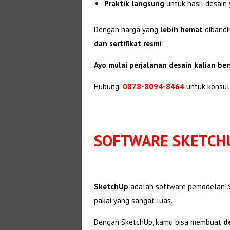
Praktik langsung
untuk hasil desai
Dengan harga yang
lebih hemat
dibandi
dan sertifikat resmi
!
Ayo mulai perjalanan desain kalian be
Hubungi
0878-8094-8464
untuk konsul
SOFTWARE SKETCH
SketchUp
adalah software pemodelan 
pakai yang sangat luas.
Dengan SketchUp, kamu bisa membuat
d