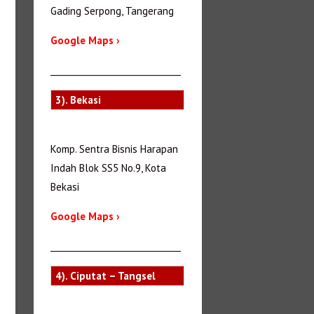
Gading Serpong, Tangerang
Google Maps ›
_______________________________
3). Bekasi
Komp. Sentra Bisnis Harapan
Indah Blok SS5 No.9, Kota
Bekasi
Google Maps ›
_______________________________
4). Ciputat – Tangsel