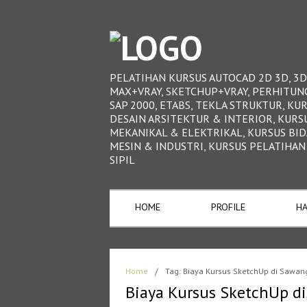
PELATIHAN KURSUS AUTOCAD 2D 3D, 3D
MAX+VRAY, SKETCHUP+VRAY, PERHITUN
SAP 2000, ETABS, TEKLA STRUKTUR, KU
DESAIN ARSITEKTUR & INTERIOR, KURS
MEKANIKAL & ELEKTRIKAL, KURSUS BI
MESIN & INDUSTRI, KURSUS PELATIHAN
SIPIL
HOME
PROFILE
HA
Home
/
Tag: Biaya Kursus SketchUp di Sawan
Biaya Kursus SketchUp d