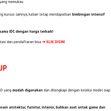
n yang memukau
ng kursus lainnya, kalian tetap mendapatkan
bimbingan intensif
rsama IDC dengan harga terbaik!
tasi dan pendaftaran bisa
➔ KLIK DISINI
UP
3D yang
mudah digunakan
dan dilengkapi dengan koleksi model siap
esain arsitektur, furnitur, interior, bahkan aset untuk game dan