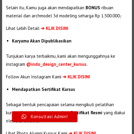
Selain itu, Kamu juga akan mendapatkan
BONUS
ribuan
material dan
archmodel 3d modeling seharga Rp 1.500.000,-
Lihat Lebih Detail
➔
KLIK DISINI
Karyamu Akan Dipublikasikan
Tunjukan karya terbaikmu, kami akan mengunggahnya ke
instagram
@indo_design_center_kursus.
Follow Akun Instagram Kami
➔ KLIK DISINI
Mendapatkan Sertifikat Kursus
Sebagai bentuk pencapaian selama mengikuti pelatihan
kursus. Kamu akan mendapatkan
Sertifikat Resmi
yang diakui
Konsultasi Admin!
oleh
DEPDIKNAS.
Lihat Photo Alumni Kursus Kami
➔
KLIK DISINI