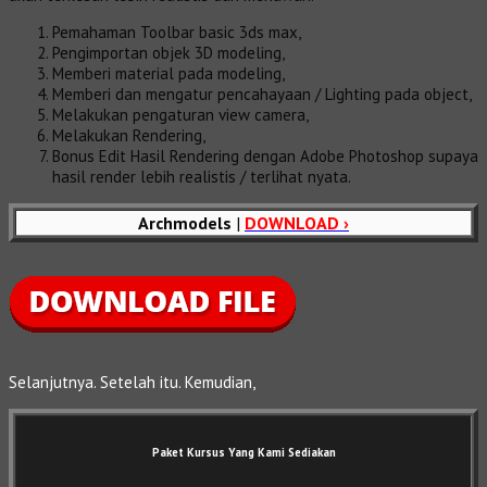
Pemahaman Toolbar basic 3ds max,
Pengimportan objek 3D modeling,
Memberi material pada modeling,
Memberi dan mengatur pencahayaan / Lighting pada object,
Melakukan pengaturan view camera,
Melakukan Rendering,
Bonus Edit Hasil Rendering dengan Adobe Photoshop supaya
hasil render lebih realistis / terlihat nyata.
Archmodels
|
DOWNLOAD ›
Selanjutnya. Setelah itu. Kemudian,
Paket Kursus Yang Kami Sediakan