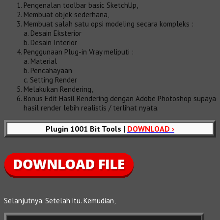
Pengenalan toolbar basic SketchUp,
Membuat objek sederhana,
Membuat salah satu opsi modeling secara kompleks :
a. Desain Eksterior
b. Desain Interior
Penggunaan Plug-in Vray meliputi :
a. Material
b. Pencahayaan
c. Setting Render
Melakukan Rendering,
Bonus Edit Hasil Rendering dengan Adobe Photoshop supaya
hasil render lebih realistis / terlihat nyata.
Plugin 1001 Bit Tools
|
DOWNLOAD ›
Selanjutnya. Setelah itu. Kemudian,