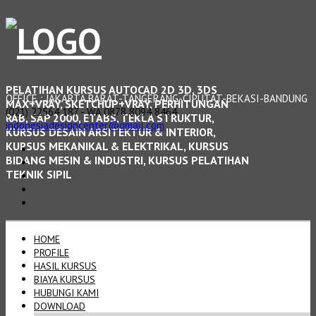
PELATIHAN KURSUS AUTOCAD 2D 3D, 3DS
OFFICE : JAKARTA BARAT-TANGERANG-CIPUTAT-BEKASI-BANDUNG
MAX+VRAY, SKETCHUP+VRAY, PERHITUNGAN
(021) 22564 187 - WA 0878 8094 8464
RAB, SAP 2000, ETABS, TEKLA STRUKTUR,
indonesiadesigncenter@gmail.com
KURSUS DESAIN ARSITEKTUR & INTERIOR,
KURSUS MEKANIKAL & ELEKTRIKAL, KURSUS
BIDANG MESIN & INDUSTRI, KURSUS PELATIHAN
TEKNIK SIPIL
HOME
PROFILE
HASIL KURSUS
BIAYA KURSUS
HUBUNGI KAMI
DOWNLOAD