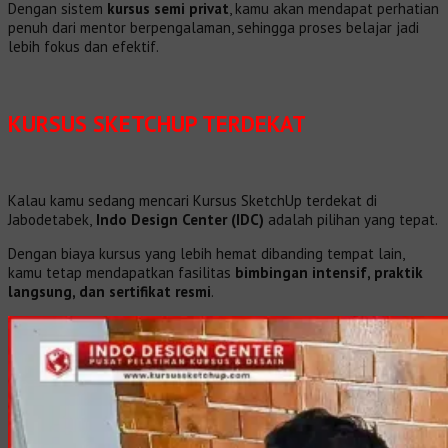
Dengan sistem
kursus semi privat
, kamu akan mendapat perhatian
penuh dari mentor berpengalaman, sehingga proses belajar jadi
lebih fokus dan efektif.
KURSUS SKETCHUP TERDEKAT
Kalau kamu sedang mencari Kursus SketchUp terdekat di
Jabodetabek,
Indo Design Center (IDC)
adalah pilihan yang tepat.
Dengan biaya kursus yang lebih hemat dibanding tempat lain,
kamu tetap mendapatkan fasilitas
bimbingan intensif, praktik
langsung, dan sertifikat resmi
.