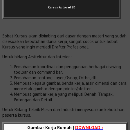
Kursus Autocad 2D
Sobat Kursus akan dibimbing dari dasar dengan materi yang sudah
disesuaikan kebutuhan dunia kerja, sangat cocok untuk Sobat
Kursus yang ingin menjadi Drafter Profesional.
Untuk bidang Arsitektur dan Interior :
Pemahaman koordinat dan penggunaan berbagai drawing
toolbar dan command bar,
Pemahaman tentang Layer, Osnap, Ortho, dll
Membuat kepala gambar, benda kerja, arsir, dimensi dan cara
mencetak gambar dengan printer/plotter
Membuat gambar kerja yang meliputi Denah, Tampak,
Potongan dan Detail.
Untuk Bidang Teknik Mesin dan Industri menyesuaikan kebutuhan
peserta kursus.
Gambar Kerja Rumah
|
DOWNLOAD ›