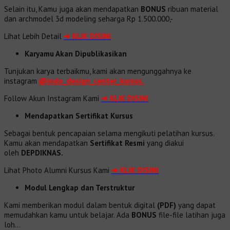
Selain itu, Kamu juga akan mendapatkan
BONUS
ribuan material
dan
archmodel 3d modeling seharga Rp 1.500.000,-
Lihat Lebih Detail
➔
KLIK DISINI
Karyamu Akan Dipublikasikan
Tunjukan karya terbaikmu, kami akan mengunggahnya ke
instagram
@indo_design_center_kursus.
Follow Akun Instagram Kami
➔ KLIK DISINI
Mendapatkan Sertifikat Kursus
Sebagai bentuk pencapaian selama mengikuti pelatihan kursus.
Kamu akan mendapatkan
Sertifikat Resmi
yang diakui
oleh
DEPDIKNAS.
Lihat Photo Alumni Kursus Kami
➔
KLIK DISINI
Modul Lengkap dan Terstruktur
Kami memberikan modul dalam bentuk digital
(PDF)
yang dapat
memudahkan kamu untuk belajar. Ada
BONUS
file-file latihan juga
loh…