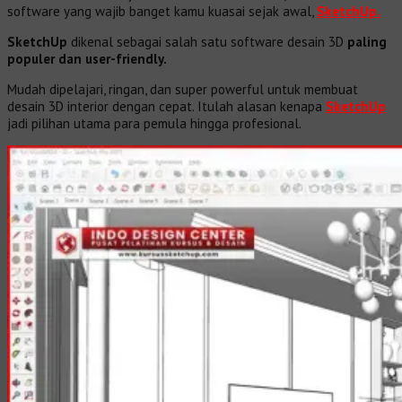
software yang wajib banget kamu kuasai sejak awal,
SketchUp.
SketchUp
dikenal sebagai salah satu software desain 3D
paling
populer dan user-friendly.
Mudah dipelajari, ringan, dan super powerful untuk membuat
desain 3D interior dengan cepat. Itulah alasan kenapa
SketchUp
jadi pilihan utama para pemula hingga profesional.