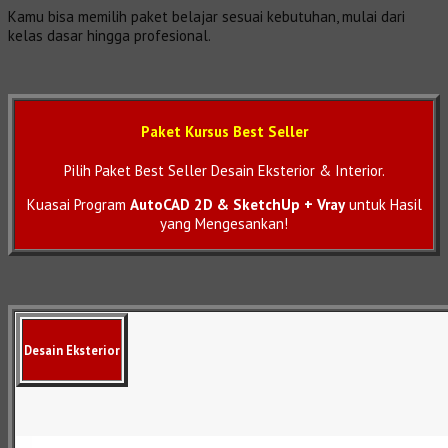
Kamu bisa memilih paket belajar sesuai kebutuhan, mulai dari
kelas dasar hingga profesional.
Paket Kursus Best Seller
Pilih Paket Best Seller Desain Eksterior & Interior.
Kuasai Program
AutoCAD 2D & SketchUp + Vray
untuk Hasil
yang Mengesankan!
Desain Eksterior