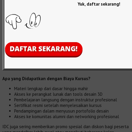
Yuk, daftar sekarang!
Apa yang Didapatkan dengan Biaya Kursus?
Materi lengkap dari dasar hingga mahir
Akses ke perangkat lunak dan tools desain 3D
Pembelajaran langsung dengan instruktur profesional
Sertifikat resmi setelah menyelesaikan kursus
Pendampingan dalam menyusun portofolio desain
Akses ke komunitas alumni dan networking profesional
IDC juga sering memberikan promo spesial dan diskon bagi peserta