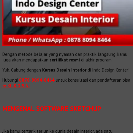
Dengan metode belajar yang nyaman dan praktik langsung, kamu
juga akan mendapatkan
sertifikat resmi
di akhir program.
Yuk, Gabung dengan
Kursus Desain Interior
di Indo Design Center!
Hubungi
0878-8094-8464
untuk konsultasi dan pendaftaran bisa
➔ KLIK DISINI
MENGENAL SOFTWARE SKETCHUP
Jika kamu tertarik terjun ke dunia desain interior, ada satu