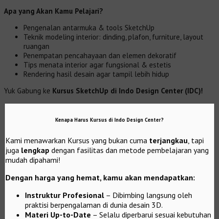
Apa yang Akan Kamu Pelajari?
Pengenalan antarmuka & tools SketchUp
Teknik modeling interior: dinding, plafon, furniture, layout
ruangan
Penempatan pencahayaan dan elemen dekoratif
Tips menata interior agar fungsional & estetis
Rendering hasil desain agar tampil lebih hidup
Yuk Gabung ke
Kursus SketchUp di Indo Design Center (IDC)!
Kenapa Harus Kursus di Indo Design Center?
Kami menawarkan Kursus yang bukan cuma
terjangkau
, tapi
juga
lengkap
dengan fasilitas dan metode pembelajaran yang
mudah dipahami!
Dengan harga yang hemat, kamu akan mendapatkan:
Instruktur Profesional
– Dibimbing langsung oleh
praktisi berpengalaman di dunia desain 3D.
Materi Up-to-Date
– Selalu diperbarui sesuai kebutuhan