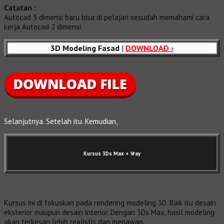
Catatan :
Autocad 3 dimensi baru bisa di pelajari sesudah memahami cara
kerja Autocad 2 dimensi.
3D Modeling Fasad
|
DOWNLOAD ›
Selanjutnya. Setelah itu. Kemudian,
Kursus 3Ds Max
+ Vray
Kursus ini di fokuskan pada rendering modeling 3D. Baik itu desain
eksterior maupun desain interior. Dengan 3Ds Max, hasil modeling
akan terkesan lebih realistis dan menawan.