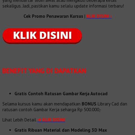
yang mendaftar lebih awal atau mengikuti beberapa kelas
sekaligus. Jadi, pastikan kamu selalu update informasi terbaru!
Cek Promo Penawaran Kursus
|
KLIK DISINI ›
BENEFIT
YANG DI DAPATKAN
Gratis Contoh Ratusan Gambar Kerja Autocad
Selama kursus kamu akan mendapatkan
BONUS
Library Cad dan
ratusan contoh Gambar Kerja seharga Rp 500.000,-
Lihat Lebih Detail
➔
KLIK DISINI
Gratis Ribuan Material dan Modeling 3D Max