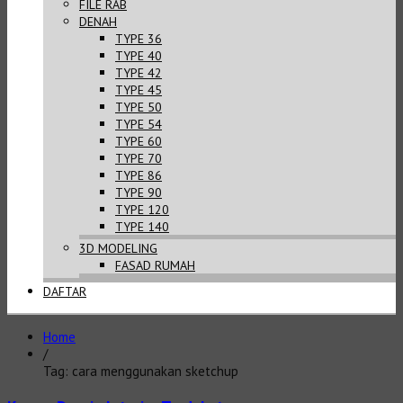
FILE RAB
DENAH
TYPE 36
TYPE 40
TYPE 42
TYPE 45
TYPE 50
TYPE 54
TYPE 60
TYPE 70
TYPE 86
TYPE 90
TYPE 120
TYPE 140
3D MODELING
FASAD RUMAH
DAFTAR
Home
/
Tag: cara menggunakan sketchup