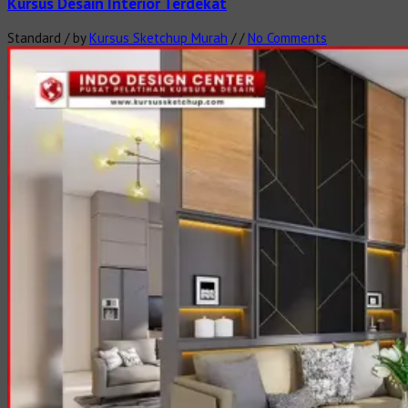
Kursus Desain Interior Terdekat
Standard
/
by
Kursus Sketchup Murah
/
/
No Comments