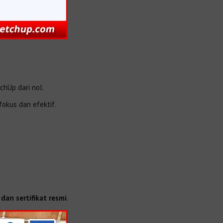
chUp dari nol.
okus dan efektif.
dan sertifikat resmi
.