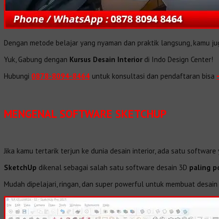
Dengan metode belajar yang nyaman dan praktik langsung, kamu 
Yuk, Gabung dengan
Kursus Desain Interior
di Indo Design Center!
Hubungi
0878-8094-8464
untuk konsultasi dan pendaftaran bisa
MENGENAL SOFTWARE SKETCHUP
Jika kamu tertarik terjun ke dunia desain interior, ada satu softwa
SketchUp
dikenal sebagai salah satu software desain 3D
paling p
Mudah dipelajari, ringan, dan super powerful untuk membuat desain