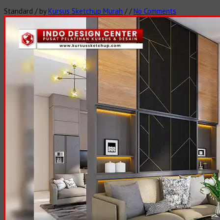
Standard
/
by
Kursus Sketchup Murah
/
/
No Comments