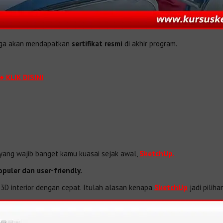
juga akan mendapatkan
sertifikat resmi
di akhir program.
➔ KLIK DISINI
re yang wajib banget kamu kuasai sejak awal,
SketchUp.
opuler dan user-friendly.
 3D interior dengan cepat. Itulah alasan kenapa
SketchUp
jadi pilih