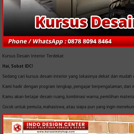
Kursus Desain Interior Terdekat
Hai, Sobat IDC!
Sedang cari kursus desain interior yang lokasinya dekat dan mudah 
Kami hadir dengan program lengkap, pengajar berpengalaman, dan ma
Kamu akan belajar desain ruang, kombinasi warna, pemilihan materia
Cocok untuk pemula, mahasiswa, atau siapa pun yang ingin menekuni 