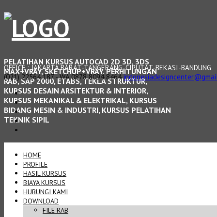
PELATIHAN KURSUS AUTOCAD 2D 3D, 3DS
OFFICE : JAKARTA BARAT-TANGERANG-CIPUTAT-BEKASI-BANDUNG
MAX+VRAY, SKETCHUP+VRAY, PERHITUNGAN
(021) 22564 187 - WA 0878 8094 8464
indonesiadesigncenter@gmai
RAB, SAP 2000, ETABS, TEKLA STRUKTUR,
KURSUS DESAIN ARSITEKTUR & INTERIOR,
KURSUS MEKANIKAL & ELEKTRIKAL, KURSUS
BIDANG MESIN & INDUSTRI, KURSUS PELATIHAN
TEKNIK SIPIL
HOME
PROFILE
HASIL KURSUS
BIAYA KURSUS
HUBUNGI KAMI
DOWNLOAD
FILE RAB