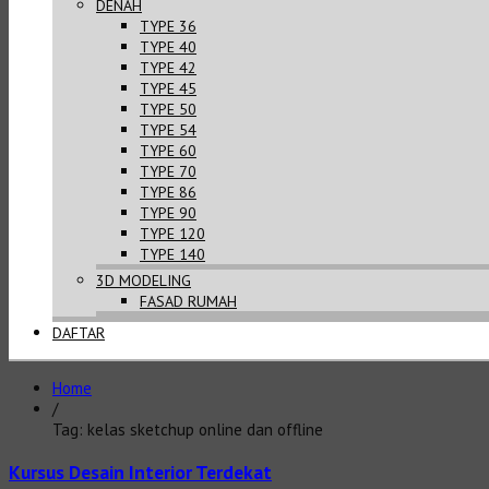
DENAH
TYPE 36
TYPE 40
TYPE 42
TYPE 45
TYPE 50
TYPE 54
TYPE 60
TYPE 70
TYPE 86
TYPE 90
TYPE 120
TYPE 140
3D MODELING
FASAD RUMAH
DAFTAR
Home
/
Tag: kelas sketchup online dan offline
Kursus Desain Interior Terdekat