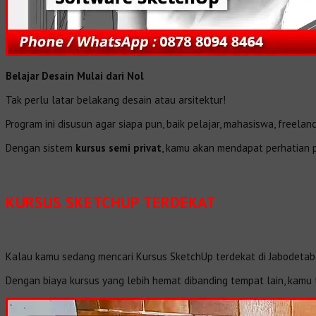
Belajar Desain Mulai dari Nol
Tak perlu latar belakang desain atau arsitektur!
Program ini disusun agar siapa pun, baik pelajar, mahasiswa, freel
Dengan sistem
kursus semi privat
, kamu akan mendapat perhatian p
KURSUS SKETCHUP TERDEKAT
Kalau kamu sedang mencari Kursus SketchUp terdekat di Jabodetab
Dengan biaya kursus yang lebih hemat dibanding tempat lain, kamu