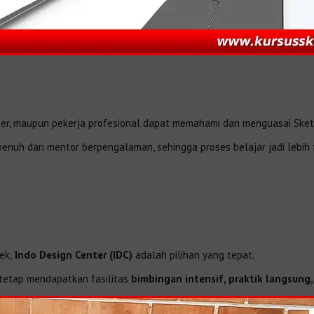
ancer, maupun pekerja profesional dapat memahami dan menguasai Sket
enuh dari mentor berpengalaman, sehingga proses belajar jadi lebih f
ek,
Indo Design Center (IDC)
adalah pilihan yang tepat.
 tetap mendapatkan fasilitas
bimbingan intensif, praktik langsung, 