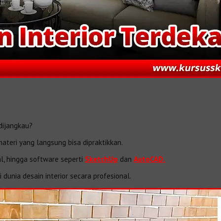
dijangkau?
teri yang langsung bisa dipraktikkan.
l, hingga software seperti
SketchUp
dan
AutoCAD.
dunia desain interior secara profesional.