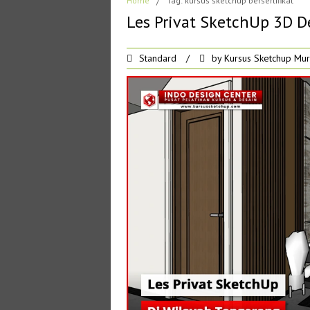
Home
/
Tag: kursus sketchup bersertifikat
Les Privat SketchUp 3D De
Standard
/
by
Kursus Sketchup Mu