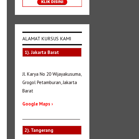
ALAMAT KURSUS KAMI
1). Jakarta Barat
Jl. Karya No 20 Wijayakusuma,
Grogol Petamburan, Jakarta
Barat
Google Maps ›
_______________________________
2). Tangerang