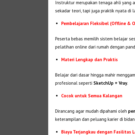
Instruktur merupakan tenaga ahli yang ak
sekadar teori, tapi juga praktik nyata di 
Pembelajaran Fleksibel (Offline & O
Peserta bebas memilih sistem belajar se
pelatihan online dari rumah dengan pandu
Materi Lengkap dan Praktis
Belajar dari dasar hingga mahir menggam
profesional seperti
SketchUp + Vray
.
Cocok untuk Semua Kalangan
Dirancang agar mudah dipahami oleh
pem
keterampilan dan peluang karier di bidan
Biaya Terjangkau dengan Fasilitas 