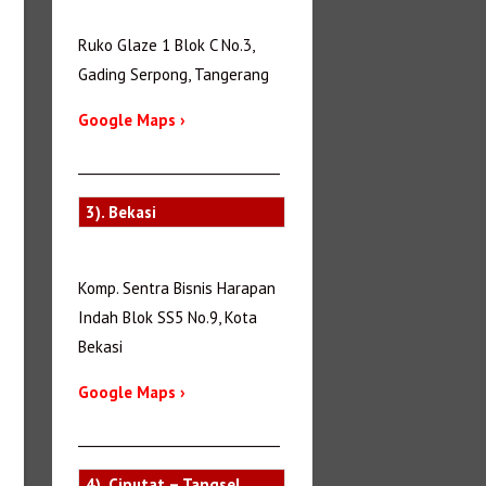
Ruko Glaze 1 Blok C No.3,
Gading Serpong, Tangerang
Google Maps ›
_______________________________
3). Bekasi
Komp. Sentra Bisnis Harapan
Indah Blok SS5 No.9, Kota
Bekasi
Google Maps ›
_______________________________
4). Ciputat – Tangsel