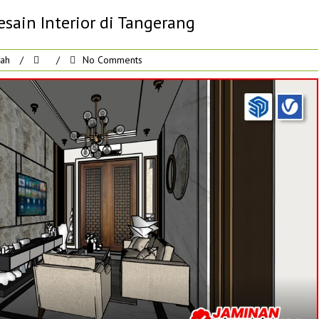
sain Interior di Tangerang
rah
/
/
No Comments