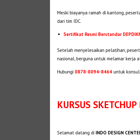
Meski biayanya ramah di kantong, peser
dari tim IDC.
Sertifikat Resmi Berstandar DEPDI
Setelah menyelesaikan pelatihan, pese
nasional, berguna untuk melamar kerja a
Hubungi
0878-8094-8464
untuk konsul
KURSUS SKETCHUP 
Selamat datang di
INDO DESIGN CENTER