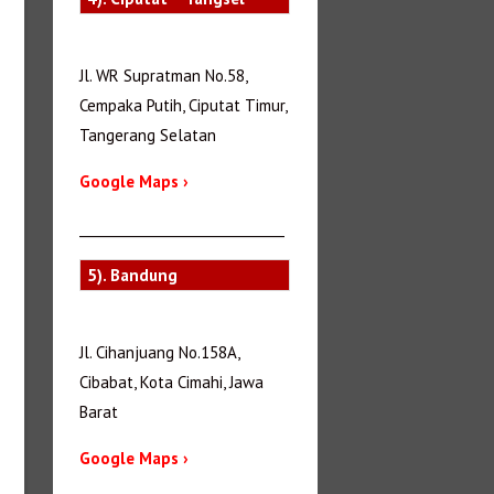
Jl. WR Supratman No.58,
Cempaka Putih, Ciputat Timur,
Tangerang Selatan
Google Maps ›
_______________________________
5). Bandung
Jl. Cihanjuang No.158A,
Cibabat, Kota Cimahi, Jawa
Barat
Google Maps ›