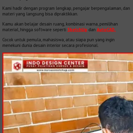
Kami hadir dengan program lengkap, pengajar berpengalaman, dan
materi yang langsung bisa dipraktikkan.
Kamu akan belajar desain ruang, kombinasi warna, pemilihan
material, hingga software seperti
SketchUp
dan
AutoCAD.
Cocok untuk pemula, mahasiswa, atau siapa pun yang ingin
menekuni dunia desain interior secara profesional.