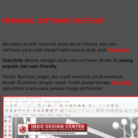
MENGENAL SOFTWARE SKETCHUP
Jika kamu tertarik terjun ke dunia desain interior, ada satu
software yang wajib banget kamu kuasai sejak awal,
SketchUp.
SketchUp
dikenal sebagai salah satu software desain 3D
paling
populer dan user-friendly.
Mudah dipelajari, ringan, dan super powerful untuk membuat
desain 3D interior dengan cepat. Itulah alasan kenapa
SketchUp
jadi pilihan utama para pemula hingga profesional.