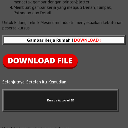
mencetak gambar dengan printer/plotter
Membuat gambar kerja yang meliputi Denah, Tampak,
Potongan dan Detail.
Untuk Bidang Teknik Mesin dan Industri menyesuaikan kebutuhan
peserta kursus.
Gambar Kerja Rumah
|
DOWNLOAD ›
Selanjutnya. Setelah itu. Kemudian,
Kursus Autocad 3D