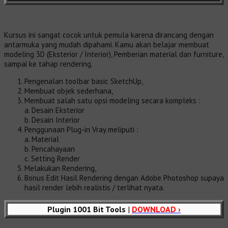
Kursus ini sangat cocok untuk pemula karena dirancang dengan
antarmuka yang mudah dipahami. Kamu akan belajar membuat
modeling 3D (Eksterior / Interior), Pemberian material dan furniture,
sampai ke tahap rendering.
Pengenalan toolbar basic SketchUp,
Membuat objek sederhana,
Membuat salah satu opsi modeling secara kompleks :
a. Desain Eksterior
b. Desain Interior
Penggunaan Plug-in Vray meliputi :
a. Material
b. Pencahayaan
c. Setting Render
Melakukan Rendering,
Bonus Edit Hasil Rendering dengan Adobe Photoshop supaya
hasil render lebih realistis / terlihat nyata.
Plugin 1001 Bit Tools
|
DOWNLOAD ›