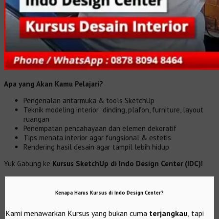
Apa yang Akan Kamu Pelajari?
Pengenalan antarmuka & tools SketchUp
Teknik modeling interior: dinding, plafon, furniture, layout
ruangan
Penempatan pencahayaan dan elemen dekoratif
Tips menata interior agar fungsional & estetis
Rendering hasil desain agar tampil lebih hidup
Yuk Gabung ke
Kursus SketchUp di Indo Design Center (IDC)!
Kenapa Harus Kursus di Indo Design Center?
Kami menawarkan Kursus yang bukan cuma
terjangkau
, tapi