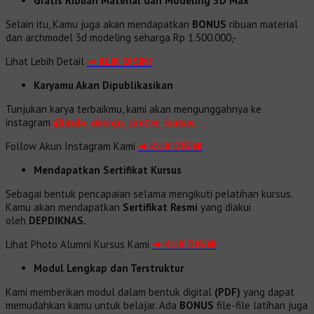
Gratis Ribuan Material dan Modeling 3D Max
Selain itu, Kamu juga akan mendapatkan
BONUS
ribuan material
dan
archmodel 3d modeling seharga Rp 1.500.000,-
Lihat Lebih Detail
➔
KLIK DISINI
Karyamu Akan Dipublikasikan
Tunjukan karya terbaikmu, kami akan mengunggahnya ke
instagram
@indo_design_center_kursus.
Follow Akun Instagram Kami
➔ KLIK DISINI
Mendapatkan Sertifikat Kursus
Sebagai bentuk pencapaian selama mengikuti pelatihan kursus.
Kamu akan mendapatkan
Sertifikat Resmi
yang diakui
oleh
DEPDIKNAS.
Lihat Photo Alumni Kursus Kami
➔
KLIK DISINI
Modul Lengkap dan Terstruktur
Kami memberikan modul dalam bentuk digital
(PDF)
yang dapat
memudahkan kamu untuk belajar. Ada
BONUS
file-file latihan juga