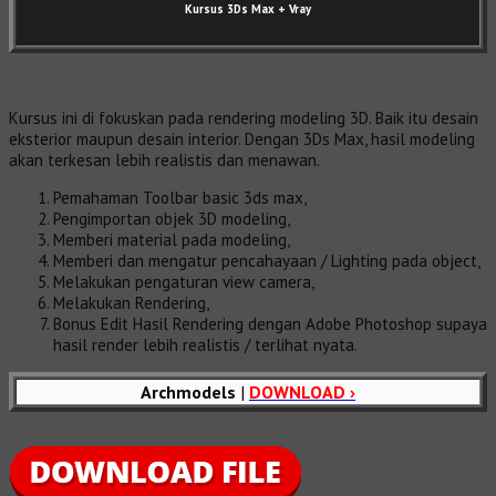
Kursus 3Ds Max
+ Vray
Kursus ini di fokuskan pada rendering modeling 3D. Baik itu desain
eksterior maupun desain interior. Dengan 3Ds Max, hasil modeling
akan terkesan lebih realistis dan menawan.
Pemahaman Toolbar basic 3ds max,
Pengimportan objek 3D modeling,
Memberi material pada modeling,
Memberi dan mengatur pencahayaan / Lighting pada object,
Melakukan pengaturan view camera,
Melakukan Rendering,
Bonus Edit Hasil Rendering dengan Adobe Photoshop supaya
hasil render lebih realistis / terlihat nyata.
Archmodels
|
DOWNLOAD ›