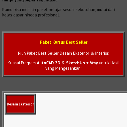
Kamu bisa memilih paket belajar sesuai kebutuhan, mulai dari
kelas dasar hingga profesional.
Paket Kursus Best Seller
Pilih Paket Best Seller Desain Eksterior & Interior.
Kuasai Program
AutoCAD 2D & SketchUp + Vray
untuk Hasil
yang Mengesankan!
Desain Eksterior