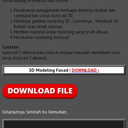
Untuk bidang Arsitektur dan Interior :
Pemahaman penggunaan berbagai drawing toolbar dan
command bar untuk Autocad 3D,
Membuat gambar modeling 3D , Contohnya : Membuat 3D
Rumah atau objek lainnya.
Memberi material pada modeling yang telah dibuat.
Melakukan rendering Autocad
Catatan :
Autocad 3 dimensi baru bisa di pelajari sesudah memahami cara
kerja Autocad 2 dimensi.
3D Modeling Fasad
|
DOWNLOAD ›
Selanjutnya. Setelah itu. Kemudian,