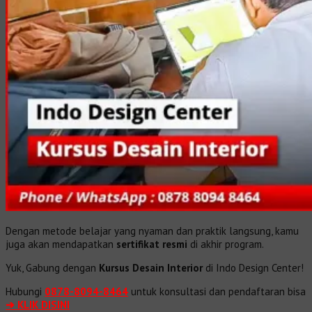
Dengan metode belajar yang nyaman dan praktik langsung, kamu
juga akan mendapatkan
sertifikat resmi
di akhir program.
Yuk, Gabung dengan
Kursus Desain Interior
di Indo Design Center!
Hubungi
0878-8094-8464
untuk konsultasi dan pendaftaran bisa
➔ KLIK DISINI