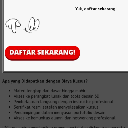
Yuk, daftar sekarang!
Apa yang Didapatkan dengan Biaya Kursus?
Materi lengkap dari dasar hingga mahir
Akses ke perangkat lunak dan tools desain 3D
Pembelajaran langsung dengan instruktur profesional
Sertifikat resmi setelah menyelesaikan kursus
Pendampingan dalam menyusun portofolio desain
Akses ke komunitas alumni dan networking profesional
IDC juga sering memberikan promo spesial dan diskon bagi peserta