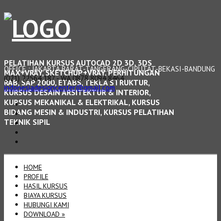
PELATIHAN KURSUS AUTOCAD 2D 3D, 3DS
OFFICE : JAKARTA BARAT-TANGERANG-CIPUTAT-BEKASI-BANDUNG
MAX+VRAY, SKETCHUP+VRAY, PERHITUNGAN
(021) 22564 187 - WA 0878 8094 8464
RAB, SAP 2000, ETABS, TEKLA STRUKTUR,
indonesiadesigncenter@gmail.com
KURSUS DESAIN ARSITEKTUR & INTERIOR,
KURSUS MEKANIKAL & ELEKTRIKAL, KURSUS
BIDANG MESIN & INDUSTRI, KURSUS PELATIHAN
TEKNIK SIPIL
HOME
PROFILE
HASIL KURSUS
BIAYA KURSUS
HUBUNGI KAMI
DOWNLOAD
»