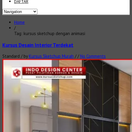
DAFTAR
Home
/
Tag: kursus sketchup dengan animasi
Kursus Desain Interior Terdekat
Standard
/
by
Kursus Sketchup Murah
/
/
No Comments