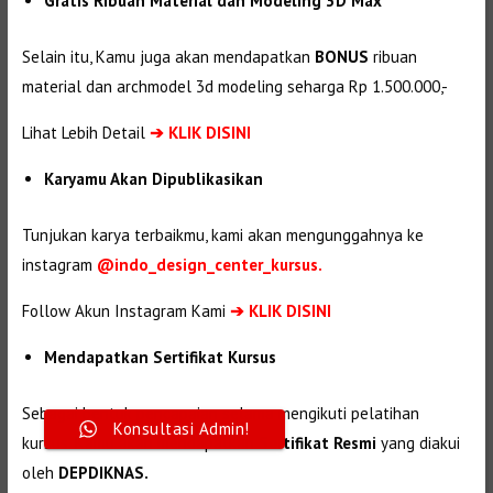
Gratis Ribuan Material dan Modeling 3D Max
Selain itu, Kamu juga akan mendapatkan
BONUS
ribuan
material dan
archmodel 3d modeling seharga Rp 1.500.000,-
Lihat Lebih Detail
➔
KLIK DISINI
Karyamu Akan Dipublikasikan
Tunjukan karya terbaikmu, kami akan mengunggahnya ke
instagram
@indo_design_center_kursus.
Follow Akun Instagram Kami
➔ KLIK DISINI
Mendapatkan Sertifikat Kursus
Sebagai bentuk pencapaian selama mengikuti pelatihan
Konsultasi Admin!
kursus. Kamu akan mendapatkan
Sertifikat Resmi
yang diakui
oleh
DEPDIKNAS.