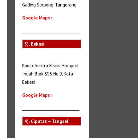
Gading Serpong, Tangerang
Google Maps ›
_______________________________
3). Bekasi
Komp. Sentra Bisnis Harapan
Indah Blok SS5 No.9, Kota
Bekasi
Google Maps ›
_______________________________
4). Ciputat – Tangsel