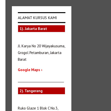
ALAMAT KURSUS KAMI
1). Jakarta Barat
Jl. Karya No 20 Wijayakusuma,
Grogol Petamburan, Jakarta
Barat
Google Maps ›
_______________________________
2). Tangerang
Ruko Glaze 1 Blok C No.3,