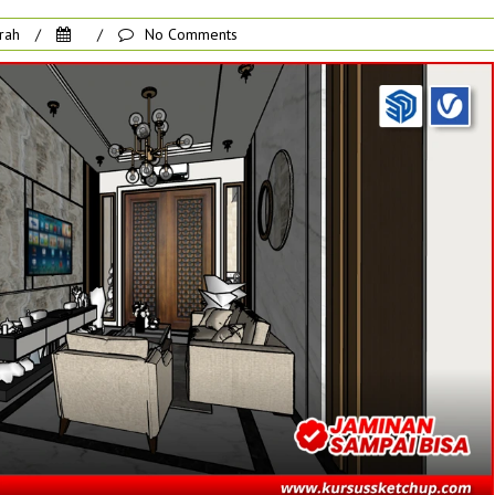
rah
/
/
No Comments