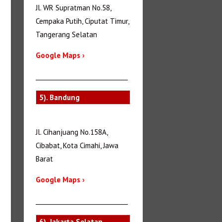
Jl. WR Supratman No.58,
Cempaka Putih, Ciputat Timur,
Tangerang Selatan
Google Maps ›
_______________________________
5). Bandung
Jl. Cihanjuang No.158A,
Cibabat, Kota Cimahi, Jawa
Barat
Google Maps ›
_______________________________
6). Jakarta Selatan