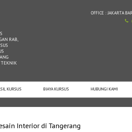
OFFICE : JAKARTA 
S
GAN RAB,
RSUS
US
DANG
 TEKNIK
SIL KURSUS
BIAYA KURSUS
HUBUNGI KAMI
sain Interior di Tangerang