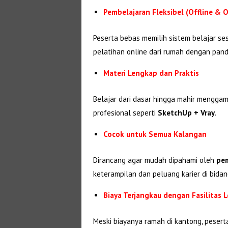
Pembelajaran Fleksibel (Offline & O
Peserta bebas memilih sistem belajar se
pelatihan online dari rumah dengan pandu
Materi Lengkap dan Praktis
Belajar dari dasar hingga mahir menggam
profesional seperti
SketchUp + Vray
.
Cocok untuk Semua Kalangan
Dirancang agar mudah dipahami oleh
pem
keterampilan dan peluang karier di bidan
Biaya Terjangkau dengan Fasilitas 
Meski biayanya ramah di kantong, peser