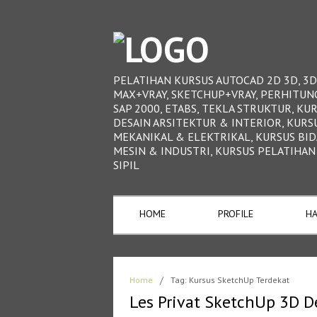
PELATIHAN KURSUS AUTOCAD 2D 3D, 3D
MAX+VRAY, SKETCHUP+VRAY, PERHITUN
SAP 2000, ETABS, TEKLA STRUKTUR, KU
DESAIN ARSITEKTUR & INTERIOR, KURS
MEKANIKAL & ELEKTRIKAL, KURSUS BI
MESIN & INDUSTRI, KURSUS PELATIHAN
SIPIL
HOME
PROFILE
HA
Home
/
Tag: Kursus SketchUp Terdekat
Les Privat SketchUp 3D De