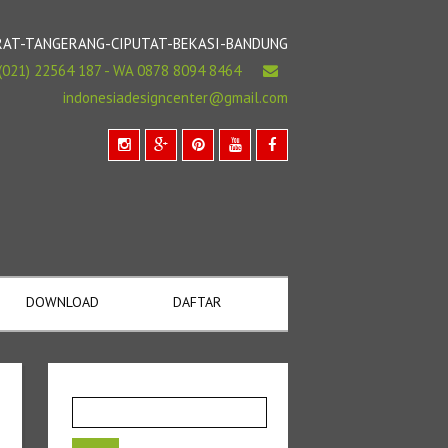
BARAT-TANGERANG-CIPUTAT-BEKASI-BANDUNG
(021) 22564 187 - WA 0878 8094 8464
indonesiadesigncenter@gmail.com
DOWNLOAD
DAFTAR
Cari
untuk: