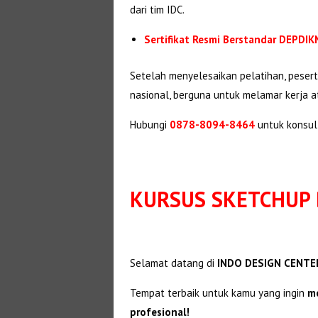
dari tim IDC.
Sertifikat Resmi Berstandar DEPDI
Setelah menyelesaikan pelatihan, pese
nasional, berguna untuk melamar kerja a
Hubungi
0878-8094-8464
untuk konsul
KURSUS SKETCHUP 
Selamat datang di
INDO DESIGN CENTER
Tempat terbaik untuk kamu yang ingin
me
profesional!