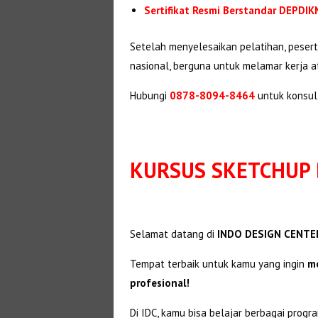
Sertifikat Resmi Berstandar DEPDI
Setelah menyelesaikan pelatihan, pese
nasional, berguna untuk melamar kerja a
Hubungi
0878-8094-8464
untuk konsul
KURSUS SKETCHUP 
Selamat datang di
INDO DESIGN CENTER
Tempat terbaik untuk kamu yang ingin
me
profesional!
Di IDC, kamu bisa belajar berbagai progr