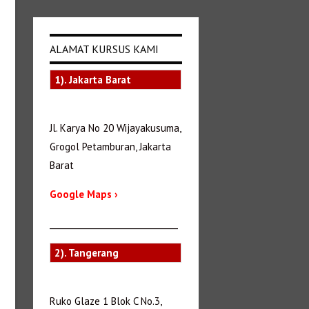
ALAMAT KURSUS KAMI
1). Jakarta Barat
Jl. Karya No 20 Wijayakusuma,
Grogol Petamburan, Jakarta
Barat
Google Maps ›
_______________________________
2). Tangerang
Ruko Glaze 1 Blok C No.3,