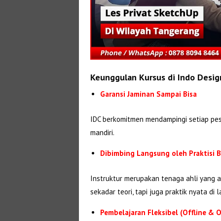
Keunggulan Kursus di Indo Desig
Garansi Jaminan Sampai Bisa
IDC berkomitmen mendampingi setiap pes
mandiri.
Dibimbing Langsung oleh Praktisi
Instruktur merupakan tenaga ahli yang ak
sekadar teori, tapi juga praktik nyata di 
Pembelajaran Fleksibel (Offline & O