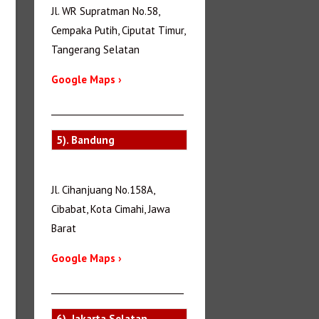
Jl. WR Supratman No.58,
Cempaka Putih, Ciputat Timur,
Tangerang Selatan
Google Maps ›
_______________________________
5). Bandung
Jl. Cihanjuang No.158A,
Cibabat, Kota Cimahi, Jawa
Barat
Google Maps ›
_______________________________
6). Jakarta Selatan