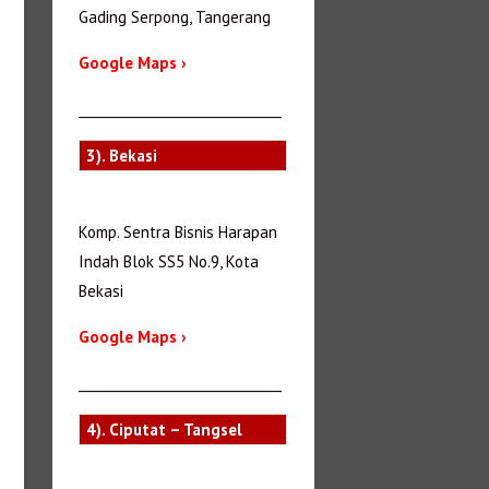
Gading Serpong, Tangerang
Google Maps ›
_______________________________
3). Bekasi
Komp. Sentra Bisnis Harapan
Indah Blok SS5 No.9, Kota
Bekasi
Google Maps ›
_______________________________
4). Ciputat – Tangsel