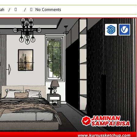
rah
/
/
No Comments