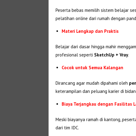
Peserta bebas memilih sistem belajar se
pelatihan online dari rumah dengan pandu
Materi Lengkap dan Praktis
Belajar dari dasar hingga mahir menggam
profesional seperti
SketchUp + Vray
.
Cocok untuk Semua Kalangan
Dirancang agar mudah dipahami oleh
pem
keterampilan dan peluang karier di bidan
Biaya Terjangkau dengan Fasilitas 
Meski biayanya ramah di kantong, peser
dari tim IDC.