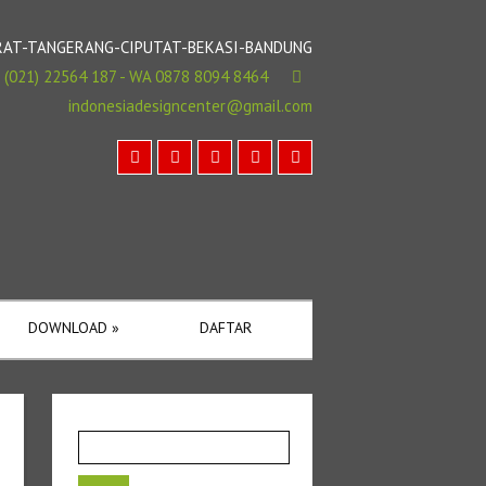
BARAT-TANGERANG-CIPUTAT-BEKASI-BANDUNG
(021) 22564 187 - WA 0878 8094 8464
indonesiadesigncenter@gmail.com
DOWNLOAD
»
DAFTAR
Cari
untuk: