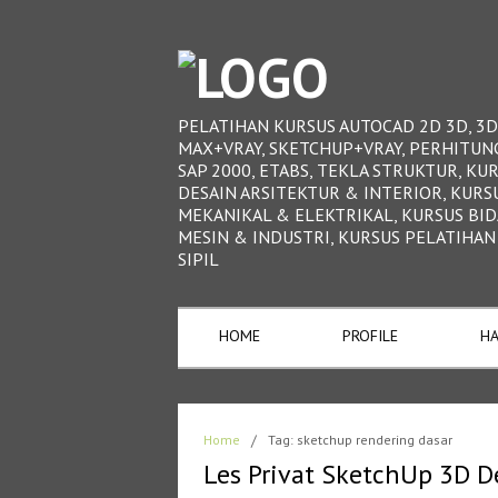
PELATIHAN KURSUS AUTOCAD 2D 3D, 3D
MAX+VRAY, SKETCHUP+VRAY, PERHITUN
SAP 2000, ETABS, TEKLA STRUKTUR, KU
DESAIN ARSITEKTUR & INTERIOR, KURS
MEKANIKAL & ELEKTRIKAL, KURSUS BI
MESIN & INDUSTRI, KURSUS PELATIHAN
SIPIL
HOME
PROFILE
HA
Home
/
Tag: sketchup rendering dasar
Les Privat SketchUp 3D D