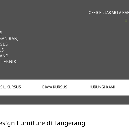
OFFICE : JAKARTA 
S
GAN RAB,
RSUS
US
DANG
 TEKNIK
SIL KURSUS
BIAYA KURSUS
HUBUNGI KAMI
esign Furniture di Tangerang