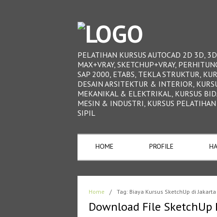
PELATIHAN KURSUS AUTOCAD 2D 3D, 3D
MAX+VRAY, SKETCHUP+VRAY, PERHITUN
SAP 2000, ETABS, TEKLA STRUKTUR, KU
DESAIN ARSITEKTUR & INTERIOR, KURS
MEKANIKAL & ELEKTRIKAL, KURSUS BI
MESIN & INDUSTRI, KURSUS PELATIHAN
SIPIL
HOME
PROFILE
HA
Home
/
Tag: Biaya Kursus SketchUp di Jakarta
Download File SketchUp 