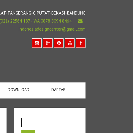
BARAT-TANGERANG-CIPUTAT-BEKASI-BANDUNG
(021) 22564 187 - WA 0878 8094 8464
indonesiadesigncenter@gmail.com
DOWNLOAD
DAFTAR
Cari
untuk: