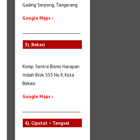
Gading Serpong, Tangerang
Google Maps ›
_______________________________
3). Bekasi
Komp. Sentra Bisnis Harapan
Indah Blok SS5 No.9, Kota
Bekasi
Google Maps ›
_______________________________
4). Ciputat – Tangsel