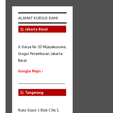
ALAMAT KURSUS KAMI
1). Jakarta Barat
Jl. Karya No 20 Wijayakusuma,
Grogol Petamburan, Jakarta
Barat
Google Maps ›
_______________________________
2). Tangerang
Ruko Glaze 1 Blok C No.3,