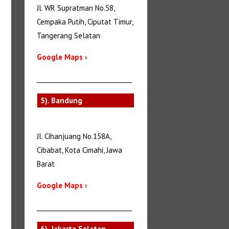
Jl. WR Supratman No.58,
Cempaka Putih, Ciputat Timur,
Tangerang Selatan
Google Maps ›
_______________________________
5). Bandung
Jl. Cihanjuang No.158A,
Cibabat, Kota Cimahi, Jawa
Barat
Google Maps ›
_______________________________
6). Jakarta Selatan