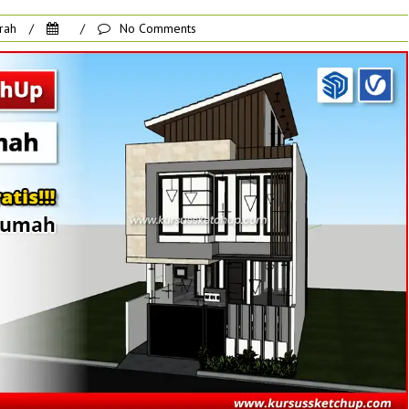
rah
/
/
No Comments