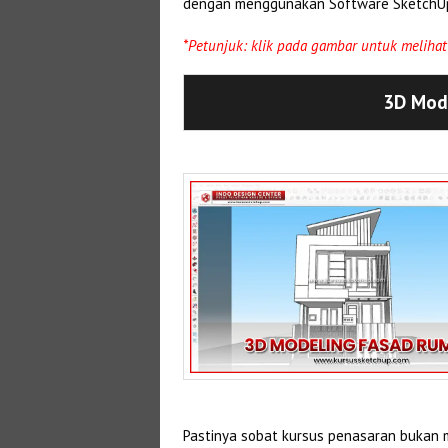
dengan menggunakan Software SketchU
*Petunjuk: klik pada gambar untuk melihat 
3D Mod
Pastinya sobat kursus penasaran bukan m