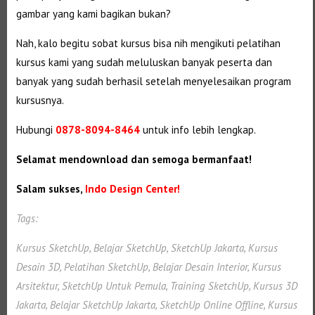
gambar yang kami bagikan bukan?
Nah, kalo begitu sobat kursus bisa nih mengikuti pelatihan
kursus kami yang sudah meluluskan banyak peserta dan
banyak yang sudah berhasil setelah menyelesaikan program
kursusnya.
Hubungi
0878-8094-8464
untuk info lebih lengkap.
Selamat mendownload dan semoga bermanfaat!
Salam sukses,
Indo Design Center!
Tags:
Kursus SketchUp, Belajar SketchUp, SketchUp Jakarta, Kursus
Desain 3D, Pelatihan SketchUp, Belajar Desain Interior, Kursus
Arsitektur, SketchUp Untuk Pemula, Training SketchUp, Kursus 3D
Jakarta, Belajar SketchUp Jakarta, SketchUp Online Offline, Kursus