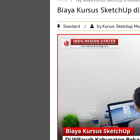
Home
/
Tag: Biaya Kursus SketchUp di Kabup
Biaya Kursus SketchUp d
Standard
/
by
Kursus Sketchup Mu