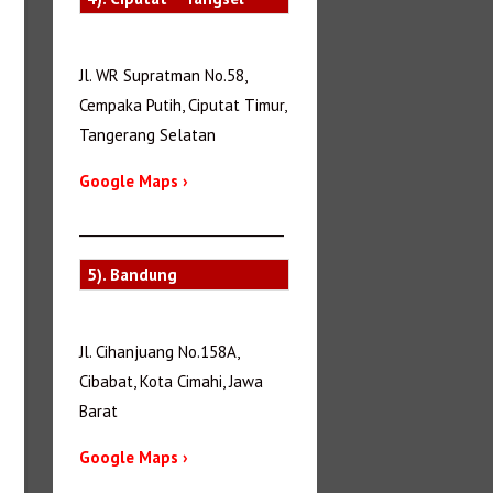
Jl. WR Supratman No.58,
Cempaka Putih, Ciputat Timur,
Tangerang Selatan
Google Maps ›
_______________________________
5). Bandung
Jl. Cihanjuang No.158A,
Cibabat, Kota Cimahi, Jawa
Barat
Google Maps ›