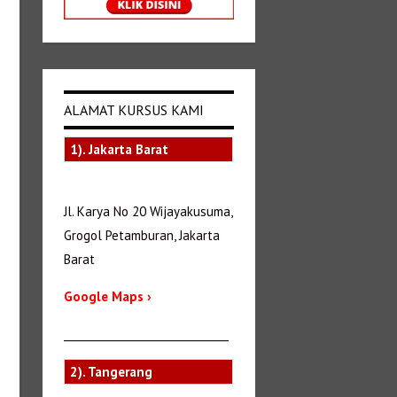
ALAMAT KURSUS KAMI
1). Jakarta Barat
Jl. Karya No 20 Wijayakusuma,
Grogol Petamburan, Jakarta
Barat
Google Maps ›
_______________________________
2). Tangerang