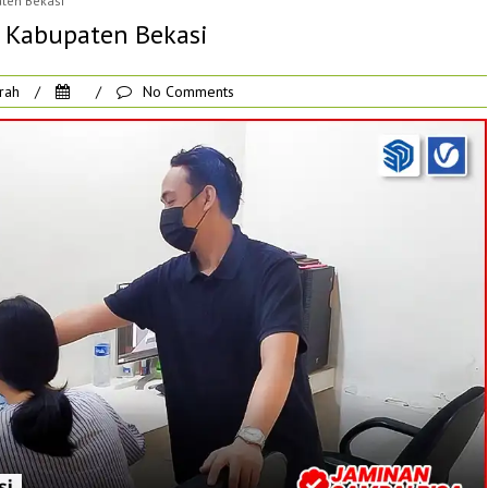
aten Bekasi
i Kabupaten Bekasi
rah
/
/
No Comments