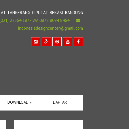
BARAT-TANGERANG-CIPUTAT-BEKASI-BANDUNG
(021) 22564 187 - WA 0878 8094 8464
indonesiadesigncenter@gmail.com
DOWNLOAD
»
DAFTAR
Cari