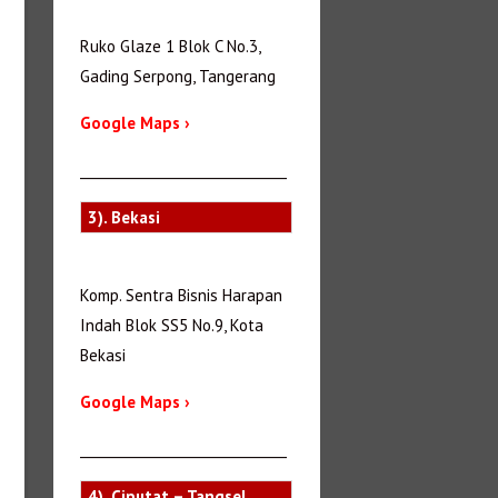
Ruko Glaze 1 Blok C No.3,
Gading Serpong, Tangerang
Google Maps ›
_______________________________
3). Bekasi
Komp. Sentra Bisnis Harapan
Indah Blok SS5 No.9, Kota
Bekasi
Google Maps ›
_______________________________
4). Ciputat – Tangsel