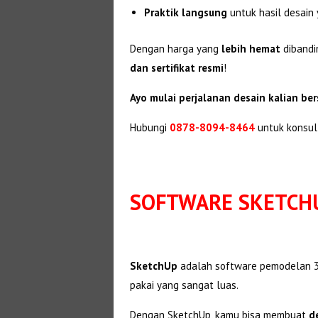
Praktik langsung
untuk hasil desai
Dengan harga yang
lebih hemat
dibandi
dan sertifikat resmi
!
Ayo mulai perjalanan desain kalian be
Hubungi
0878-8094-8464
untuk konsul
SOFTWARE SKETCH
SketchUp
adalah software pemodelan 
pakai yang sangat luas.
Dengan SketchUp, kamu bisa membuat
d