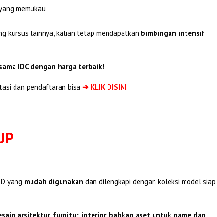
n yang memukau
ng kursus lainnya, kalian tetap mendapatkan
bimbingan intensif
rsama IDC dengan harga terbaik!
tasi dan pendaftaran bisa
➔ KLIK DISINI
UP
3D yang
mudah digunakan
dan dilengkapi dengan koleksi model siap
esain arsitektur, furnitur, interior, bahkan aset untuk game dan