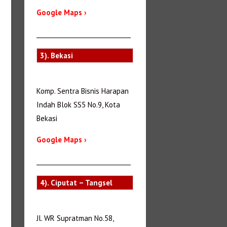
Google Maps ›
_______________________________
3). Bekasi
Komp. Sentra Bisnis Harapan
Indah Blok SS5 No.9, Kota
Bekasi
Google Maps ›
_______________________________
4). Ciputat – Tangsel
Jl. WR Supratman No.58,