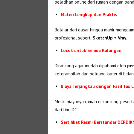
pelatihan online dari rumah dengan pandu
Materi Lengkap dan Praktis
Belajar dari dasar hingga mahir menggam
profesional seperti
SketchUp + Vray
.
Cocok untuk Semua Kalangan
Dirancang agar mudah dipahami oleh
pem
keterampilan dan peluang karier di bidan
Biaya Terjangkau dengan Fasilitas 
Meski biayanya ramah di kantong, peser
dari tim IDC.
Sertifikat Resmi Berstandar DEPDI