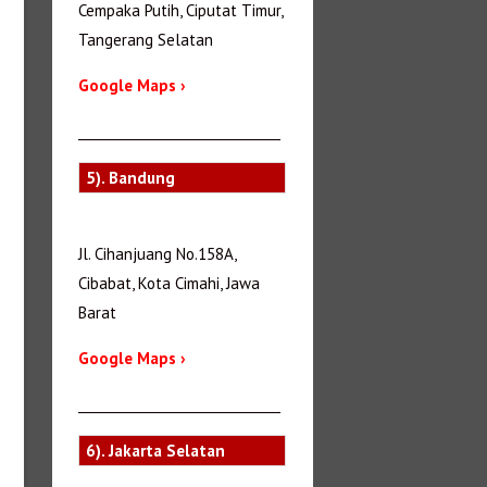
Cempaka Putih, Ciputat Timur,
Tangerang Selatan
Google Maps ›
_______________________________
5). Bandung
Jl. Cihanjuang No.158A,
Cibabat, Kota Cimahi, Jawa
Barat
Google Maps ›
_______________________________
6). Jakarta Selatan