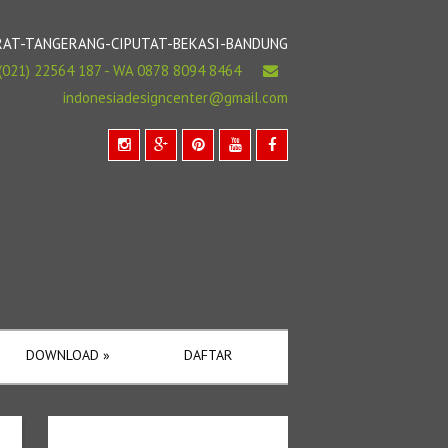
BARAT-TANGERANG-CIPUTAT-BEKASI-BANDUNG
(021) 22564 187 - WA 0878 8094 8464
indonesiadesigncenter@gmail.com
DOWNLOAD
»
DAFTAR