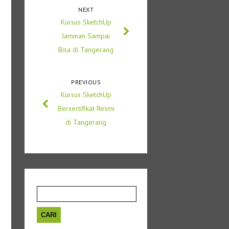
NEXT
Kursus SketchUp
Jaminan Sampai
Bisa di Tangerang
PREVIOUS
Kursus SketchUp
Bersertifikat Resmi
di Tangerang
Cari
untuk: