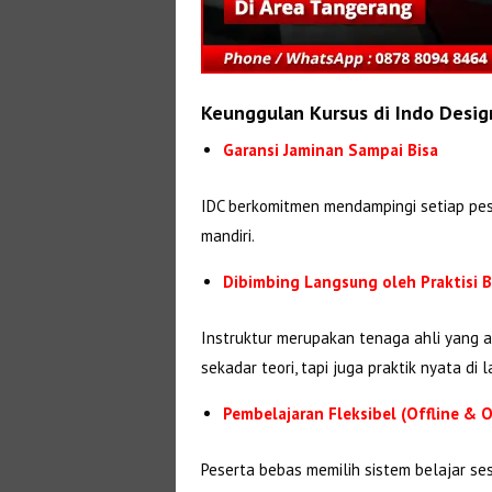
Keunggulan Kursus di Indo Desig
Garansi Jaminan Sampai Bisa
IDC berkomitmen mendampingi setiap pes
mandiri.
Dibimbing Langsung oleh Praktisi
Instruktur merupakan tenaga ahli yang ak
sekadar teori, tapi juga praktik nyata di 
Pembelajaran Fleksibel (Offline & O
Peserta bebas memilih sistem belajar se