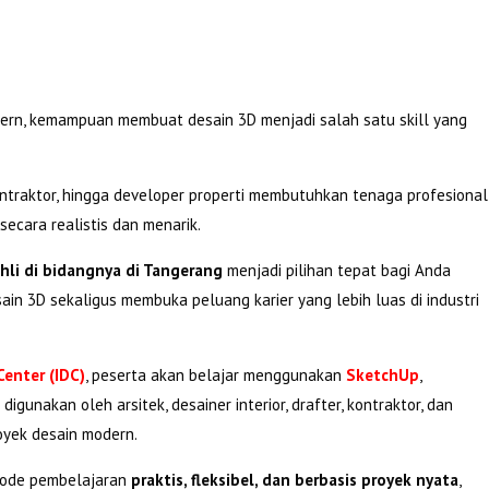
modern, kemampuan membuat desain 3D menjadi salah satu skill yang
kontraktor, hingga developer properti membutuhkan tenaga profesional
ecara realistis dan menarik.
hli di bidangnya di Tangerang
menjadi pilihan tepat bagi Anda
n 3D sekaligus membuka peluang karier yang lebih luas di industri
Center (IDC)
, peserta akan belajar menggunakan
SketchUp
,
gunakan oleh arsitek, desainer interior, drafter, kontraktor, dan
oyek desain modern.
etode pembelajaran
praktis, fleksibel, dan berbasis proyek nyata
,