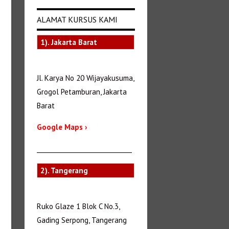
ALAMAT KURSUS KAMI
1). Jakarta Barat
Jl. Karya No 20 Wijayakusuma,
Grogol Petamburan, Jakarta
Barat
Google Maps ›
_______________________________
2). Tangerang
Ruko Glaze 1 Blok C No.3,
Gading Serpong, Tangerang