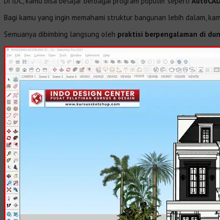
Di IDC, kamu bisa belajar berbagai program populer seperti
AutoCAD
Bagi kamu yang ingin memahami struktur bangunan lebih dalam, kam
Semuanya dibimbing langsung oleh
praktisi berpengalaman di dun