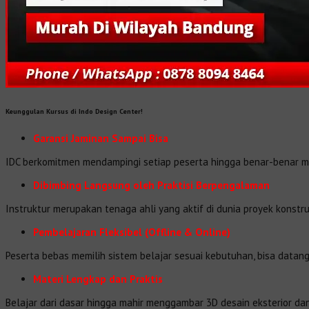
Keunggulan Kursus di Indo Design Center!
Garansi Jaminan Sampai Bisa
IDC berkomitmen mendampingi setiap peserta hingga benar-benar men
Dibimbing Langsung oleh Praktisi Berpengalaman
Instruktur merupakan tenaga ahli yang aktif di dunia proyek konstruk
Pembelajaran Fleksibel (Offline & Online)
Peserta bebas memilih sistem belajar sesuai kebutuhan, bisa datang
Materi Lengkap dan Praktis
Belajar dari dasar hingga mahir menggambar 3D desain eksterior da