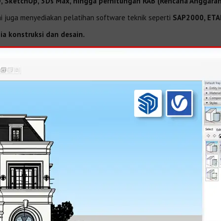
, SketchUp, 3Ds Max, hingga perhitungan RAB (Rencana Anggaran
i juga menyediakan pelatihan software teknik seperti
SAP2000, ETA
ia konstruksi dan desain.