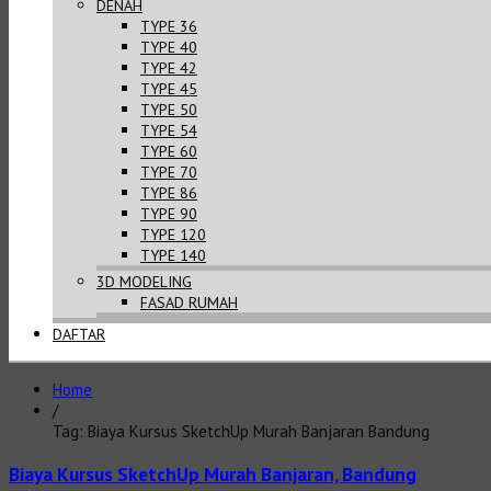
DENAH
TYPE 36
TYPE 40
TYPE 42
TYPE 45
TYPE 50
TYPE 54
TYPE 60
TYPE 70
TYPE 86
TYPE 90
TYPE 120
TYPE 140
3D MODELING
FASAD RUMAH
DAFTAR
Home
/
Tag: Biaya Kursus SketchUp Murah Banjaran Bandung
Biaya Kursus SketchUp Murah Banjaran, Bandung