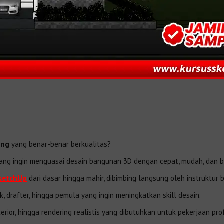
ung
yang benar-benar berkualitas?
yang ingin menguasai desain bangunan 3D dengan cepat, mudah, dan ber
ketchUp
dari dasar hingga mahir, dibimbing langsung oleh instruktur 
k, drafter, hingga pemula yang ingin meningkatkan skill desain.
ior, hingga rendering realistis yang dibutuhkan untuk pekerjaan prof