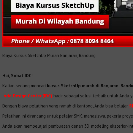
Biaya Kursus SketchUp Murah Banjaran, Bandung
Hai, Sobat IDC!
Kalian sedang mencari
kursus SketchUp murah di Banjaran, Band
Indo Design Center (IDC)
hadir sebagai solusi terbaik untuk Anda 
Dengan biaya pelatihan yang ramah di kantong, Anda bisa belajar
S
Pelatihan ini dirancang untuk pelajar SMK, mahasiswa, pekerja proye
Anda akan mempelajari pembuatan denah 3D, modeling eksterior-inter