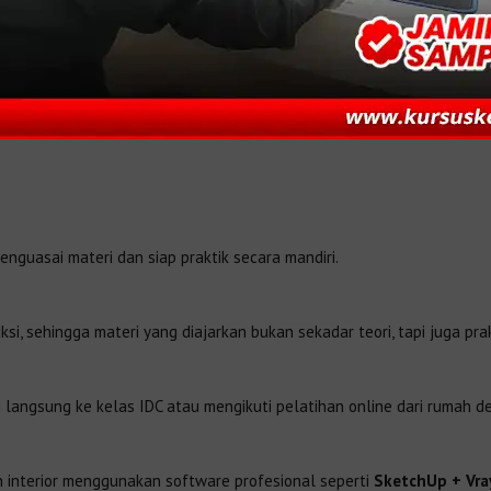
guasai materi dan siap praktik secara mandiri.
si, sehingga materi yang diajarkan bukan sekadar teori, tapi juga pra
 langsung ke kelas IDC atau mengikuti pelatihan online dari rumah d
n interior menggunakan software profesional seperti
SketchUp + Vra