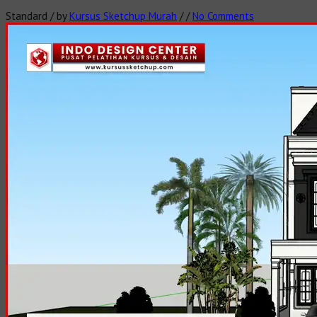
Standard
/
by
Kursus Sketchup Murah
/
/
No Comments