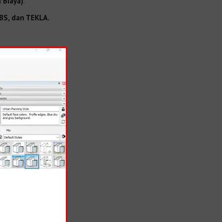
 Biaya)
.
BS, dan TEKLA.