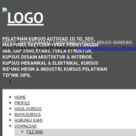
PELATIHAN KURSUS AUTOCAD 2D 3D, 3DS
OFFICE : JAKARTA BARAT-TANGERANG-CIPUTAT-BEKASI-BANDUNG
MAX+VRAY, SKETCHUP+VRAY, PERHITUNGAN
(021) 22564 187 - WA 0878 8094 8464
indonesiadesigncenter@gmai
RAB, SAP 2000, ETABS, TEKLA STRUKTUR,
KURSUS DESAIN ARSITEKTUR & INTERIOR,
KURSUS MEKANIKAL & ELEKTRIKAL, KURSUS
BIDANG MESIN & INDUSTRI, KURSUS PELATIHAN
TEKNIK SIPIL
HOME
PROFILE
HASIL KURSUS
BIAYA KURSUS
HUBUNGI KAMI
DOWNLOAD
FILE RAB