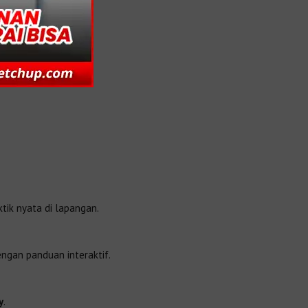
ktik nyata di lapangan.
engan panduan interaktif.
y
.