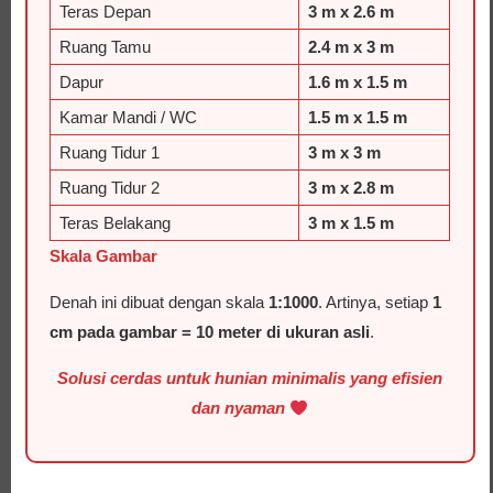
Teras Depan
3 m x 2.6 m
Ruang Tamu
2.4 m x 3 m
Dapur
1.6 m x 1.5 m
Kamar Mandi / WC
1.5 m x 1.5 m
Ruang Tidur 1
3 m x 3 m
Ruang Tidur 2
3 m x 2.8 m
Teras Belakang
3 m x 1.5 m
Skala Gambar
Denah ini dibuat dengan skala
1:1000
. Artinya, setiap
1
cm pada gambar = 10 meter di ukuran asli
.
Solusi cerdas untuk hunian minimalis yang efisien
dan nyaman