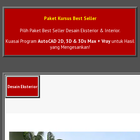
Paket Kursus Best Seller
Pilih Paket Best Seller Desain Eksterior & Interior.
Kuasai Program
AutoCAD 2D, 3D & 3Ds Max + Vray
untuk Hasil
yang Mengesankan!
Desain Eksterior