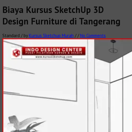
Biaya Kursus SketchUp 3D
Design Furniture di Tangerang
Standard
/
by
Kursus Sketchup Murah
/
/
No Comments