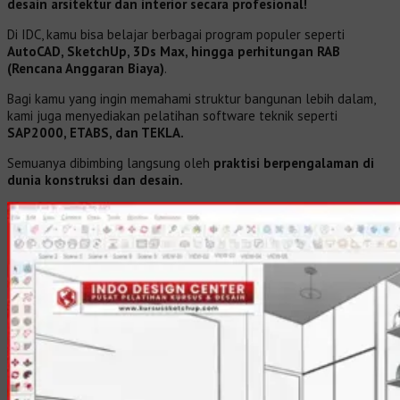
desain arsitektur dan interior secara profesional!
Di IDC, kamu bisa belajar berbagai program populer seperti
AutoCAD, SketchUp, 3Ds Max, hingga perhitungan RAB
(Rencana Anggaran Biaya)
.
Bagi kamu yang ingin memahami struktur bangunan lebih dalam,
kami juga menyediakan pelatihan software teknik seperti
SAP2000, ETABS, dan TEKLA.
Semuanya dibimbing langsung oleh
praktisi berpengalaman di
dunia konstruksi dan desain.