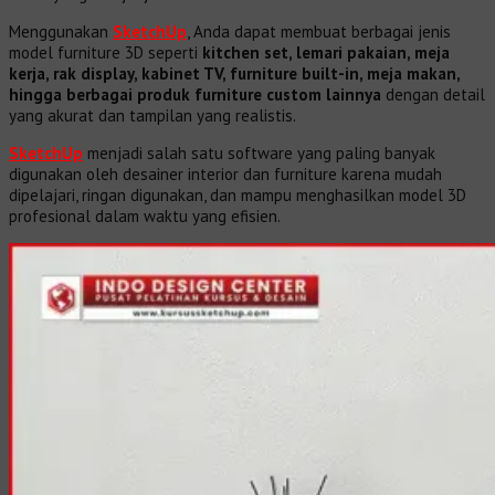
Menggunakan
SketchUp
, Anda dapat membuat berbagai jenis
model furniture 3D seperti
kitchen set, lemari pakaian, meja
kerja, rak display, kabinet TV, furniture built-in, meja makan,
hingga berbagai produk furniture custom lainnya
dengan detail
yang akurat dan tampilan yang realistis.
SketchUp
menjadi salah satu software yang paling banyak
digunakan oleh desainer interior dan furniture karena mudah
dipelajari, ringan digunakan, dan mampu menghasilkan model 3D
profesional dalam waktu yang efisien.