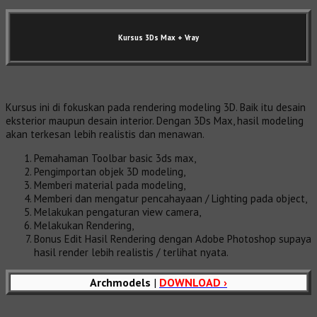
Kursus 3Ds Max
+ Vray
Kursus ini di fokuskan pada rendering modeling 3D. Baik itu desain
eksterior maupun desain interior. Dengan 3Ds Max, hasil modeling
akan terkesan lebih realistis dan menawan.
Pemahaman Toolbar basic 3ds max,
Pengimportan objek 3D modeling,
Memberi material pada modeling,
Memberi dan mengatur pencahayaan / Lighting pada object,
Melakukan pengaturan view camera,
Melakukan Rendering,
Bonus Edit Hasil Rendering dengan Adobe Photoshop supaya
hasil render lebih realistis / terlihat nyata.
Archmodels
|
DOWNLOAD ›