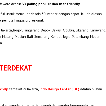
oftware desain 3D
paling populer dan user-friendly.
rful untuk membuat desain 3D interior dengan cepat. Itulah alasan
a pemula hingga profesional.
karta, Bogor, Tangerang, Depok, Bekasi, Cibubur, Cikarang, Karawang,
 Malang, Madiun, Bali, Semarang, Kendal, Jogja, Palembang, Medan,
a.
 TERDEKAT
tchUp
terdekat di Jakarta,
Indo Design Center (IDC)
adalah pilihan
akan mendapat perhatian penuh dari mentor berpengalaman,