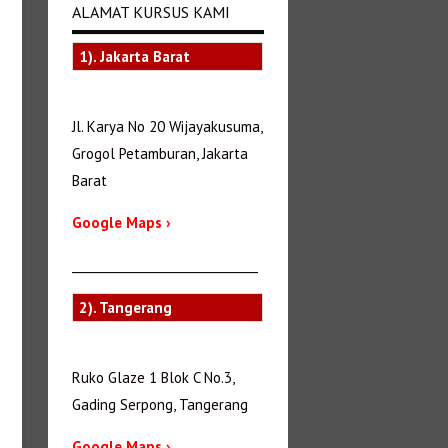
ALAMAT KURSUS KAMI
1). Jakarta Barat
Jl. Karya No 20 Wijayakusuma,
Grogol Petamburan, Jakarta
Barat
Google Maps ›
_______________________________
2). Tangerang
Ruko Glaze 1 Blok C No.3,
Gading Serpong, Tangerang
Google Maps ›