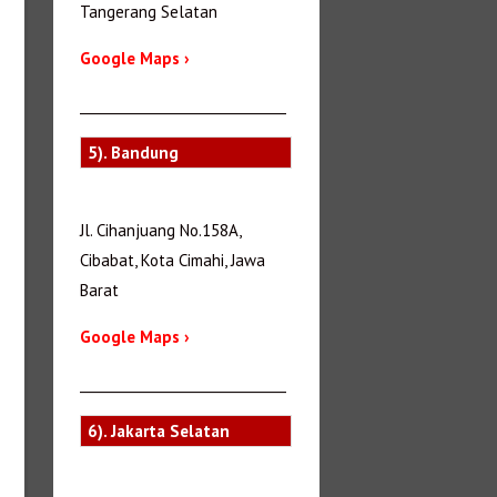
Tangerang Selatan
Google Maps ›
_______________________________
5). Bandung
Jl. Cihanjuang No.158A,
Cibabat, Kota Cimahi, Jawa
Barat
Google Maps ›
_______________________________
6). Jakarta Selatan