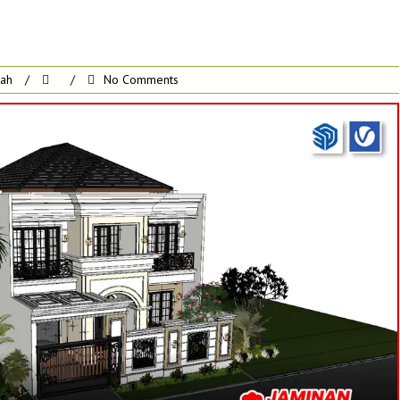
rah
/
/
No Comments