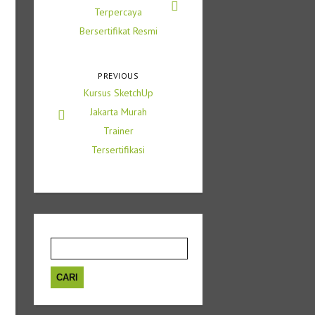
Terpercaya
Bersertifikat Resmi
PREVIOUS
Kursus SketchUp
Jakarta Murah
Trainer
Tersertifikasi
Cari
untuk: