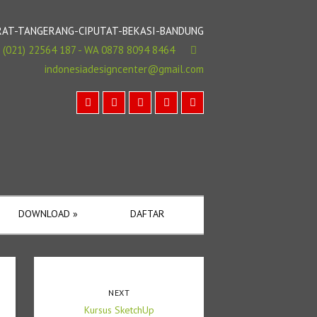
BARAT-TANGERANG-CIPUTAT-BEKASI-BANDUNG
(021) 22564 187 - WA 0878 8094 8464
indonesiadesigncenter@gmail.com
DOWNLOAD
»
DAFTAR
NEXT
Kursus SketchUp