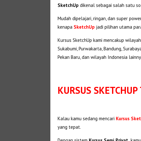
SketchUp
dikenal sebagai salah satu s
Mudah dipelajari, ringan, dan super powe
kenapa
SketchUp
jadi pilihan utama par
Kursus SketchUp kami mencakup wilayah Ja
Sukabumi, Purwakarta, Bandung, Surabaya,
Pekan Baru, dan wilayah Indonesia lainny
KURSUS SKETCHUP
Kalau kamu sedang mencari
Kursus Ske
yang tepat.
Dengan sistem
Kursus Semi Privat,
kamu 