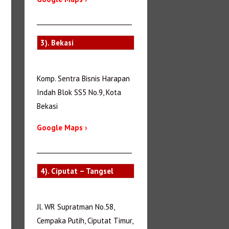
_______________________________
3). Bekasi
Komp. Sentra Bisnis Harapan
Indah Blok SS5 No.9, Kota
Bekasi
Google Maps ›
_______________________________
4). Ciputat – Tangsel
Jl. WR Supratman No.58,
Cempaka Putih, Ciputat Timur,