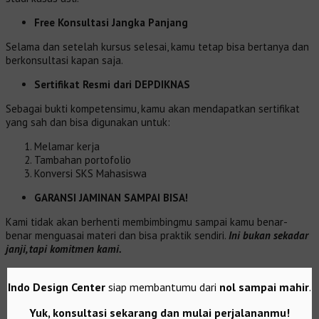
Free Konsultasi Jangka Panjang
Selama dan setelah kursus selesai, kamu tetap bisa bertanya dan
berkonsultasi kapan saja.
Sertifikat Resmi dari DEPDIKNAS
Sebagai bukti kompetensimu, kamu akan mendapatkan sertifikat
yang sah dan bisa digunakan untuk:
Melamar kerja
Tambahan portofolio
Konversi SKS Mahasiswa
GARANSI JAMINAN SAMPAI BISA!
Kami tidak akan berhenti membimbingmu sampai kamu benar-
benar menguasai materi dan bisa praktik sendiri.
Ini bukan sekadar
janji, tapi komitmen kami.
Indo Design Center
siap membantumu dari
nol sampai mahir
.
Yuk, konsultasi sekarang dan mulai perjalananmu!