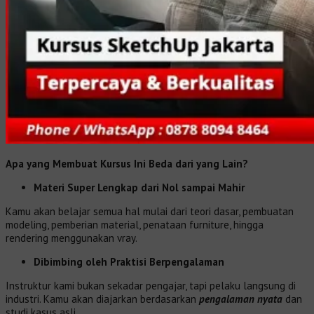
Apa yang Membuat Kursus Ini Beda dari yang Lain?
Materi Super Lengkap dari Nol sampai Mahir
Kamu akan belajar semua hal mulai dari teori dasar, pembuatan
modeling, pemberian material, penataan furniture, hingga
rendering menggunakan vray.
Dibimbing oleh Praktisi Berpengalaman
Instruktur kami bukan sekadar pengajar, tapi pelaku langsung di
industri. Kamu akan diajarkan berdasarkan
pengalaman nyata
dan
studi kasus asli.