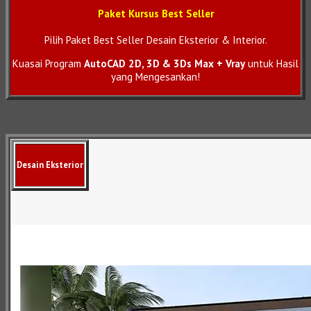
Paket Kursus Best Seller
Pilih Paket Best Seller Desain Eksterior & Interior.
Kuasai Program
AutoCAD 2D, 3D & 3Ds Max + Vray
untuk Hasil
yang Mengesankan!
Desain Eksterior