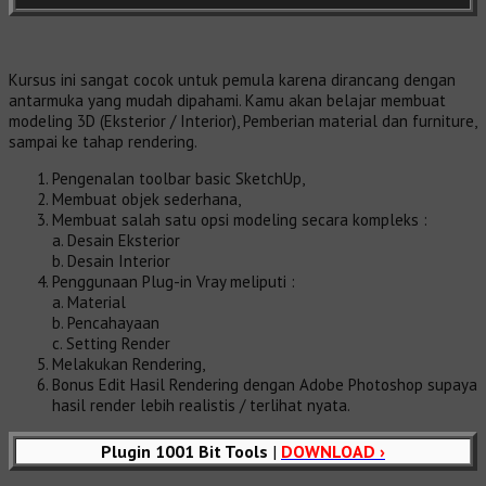
Kursus ini sangat cocok untuk pemula karena dirancang dengan
antarmuka yang mudah dipahami. Kamu akan belajar membuat
modeling 3D (Eksterior / Interior), Pemberian material dan furniture,
sampai ke tahap rendering.
Pengenalan toolbar basic SketchUp,
Membuat objek sederhana,
Membuat salah satu opsi modeling secara kompleks :
a. Desain Eksterior
b. Desain Interior
Penggunaan Plug-in Vray meliputi :
a. Material
b. Pencahayaan
c. Setting Render
Melakukan Rendering,
Bonus Edit Hasil Rendering dengan Adobe Photoshop supaya
hasil render lebih realistis / terlihat nyata.
Plugin 1001 Bit Tools
|
DOWNLOAD ›