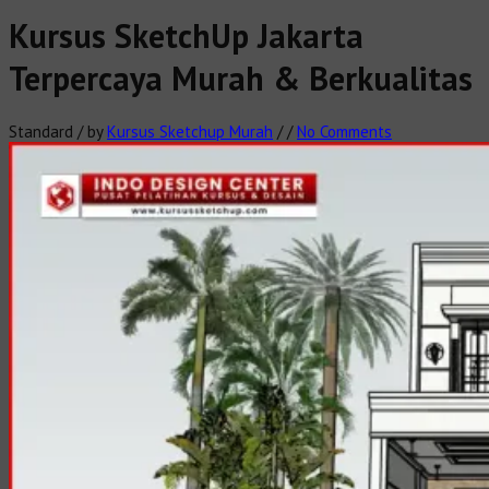
Kursus SketchUp Jakarta
Terpercaya Murah & Berkualitas
Standard
/
by
Kursus Sketchup Murah
/
/
No Comments