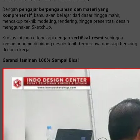
Dengan
pengajar berpengalaman dan materi yang
komprehensif
, kamu akan belajar dari dasar hingga mahir,
mencakup teknik modeling, rendering, hingga presentasi desain
menggunakan SketchUp.
Kursus ini juga dilengkapi dengan
sertifikat resmi
, sehingga
kemampuanmu di bidang desain lebih terpercaya dan siap bersaing
di dunia kerja.
Garansi Jaminan 100% Sampai Bisa!