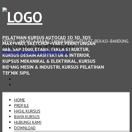
PELATIHAN KURSUS AUTOCAD 2D 3D, 3DS
OFFICE : JAKARTA BARAT-TANGERANG-CIPUTAT-BEKASI-BANDUNG
MAX+VRAY, SKETCHUP+VRAY, PERHITUNGAN
(021) 22564 187 - WA 0878 8094 8464
RAB, SAP 2000, ETABS, TEKLA STRUKTUR,
indonesiadesigncenter@gmail.com
KURSUS DESAIN ARSITEKTUR & INTERIOR,
KURSUS MEKANIKAL & ELEKTRIKAL, KURSUS
BIDANG MESIN & INDUSTRI, KURSUS PELATIHAN
TEKNIK SIPIL
HOME
PROFILE
HASIL KURSUS
BIAYA KURSUS
HUBUNGI KAMI
DOWNLOAD