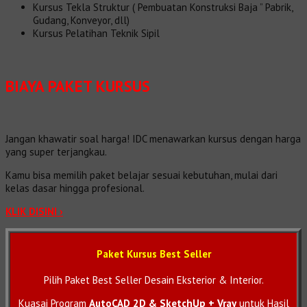
Kursus Tekla Struktur ( Pembuatan Konstruksi Baja ” Pabrik,
Gudang, Konveyor, dll)
Kursus Pelatihan Teknik Sipil
BIAYA PAKET KURSUS
Jangan khawatir soal harga! IDC menawarkan kursus dengan harga
yang super terjangkau.
Kamu bisa memilih paket belajar sesuai kebutuhan, mulai dari
kelas dasar hingga profesional.
KLIK DISINI ›
Paket Kursus Best Seller
Pilih Paket Best Seller Desain Eksterior & Interior.
Kuasai Program
AutoCAD 2D & SketchUp + Vray
untuk Hasil