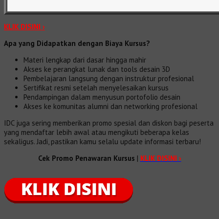
KLIK DISINI ›
Apa yang Didapatkan dengan Biaya Kursus?
Materi lengkap dari dasar hingga mahir
Akses ke perangkat lunak dan tools desain 3D
Pembelajaran langsung dengan instruktur profesional
Sertifikat resmi setelah menyelesaikan kursus
Pendampingan dalam menyusun portofolio desain
Akses ke komunitas alumni dan networking profesional
IDC juga sering memberikan promo spesial dan diskon bagi peserta
yang mendaftar lebih awal atau mengikuti beberapa kelas
sekaligus. Jadi, pastikan kamu selalu update informasi terbaru!
Cek Promo Penawaran Kursus
|
KLIK DISINI ›