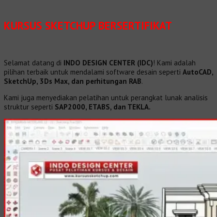
KURSUS SKETCHUP BERSERTIFIKAT
Selamat datang di
INDO DESIGN CENTER (IDC)
! Kami adalah
pilihan terbaik untuk mendalami software desain seperti
AutoCAD,
SketchUp, 3Ds Max, dan perhitungan RAB
.
Kami juga menyediakan pelatihan untuk perangkat lunak analisis
struktur seperti
SAP2000, ETABS, dan TEKLA.