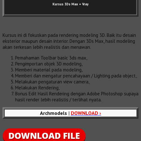
Kursus 3Ds Max
+ Vray
Kursus ini di fokuskan pada rendering modeling 3D. Baik itu desain
eksterior maupun desain interior. Dengan 3Ds Max, hasil modeling
akan terkesan lebih realistis dan menawan.
Pemahaman Toolbar basic 3ds max,
Pengimportan objek 3D modeling,
Memberi material pada modeling,
Memberi dan mengatur pencahayaan / Lighting pada object,
Melakukan pengaturan view camera,
Melakukan Rendering,
Bonus Edit Hasil Rendering dengan Adobe Photoshop supaya
hasil render lebih realistis / terlihat nyata.
Archmodels
|
DOWNLOAD ›