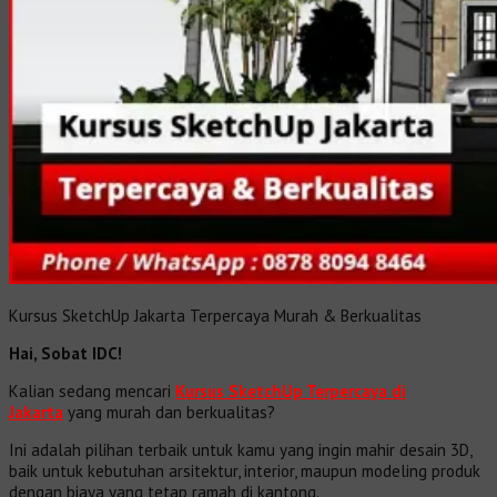
Kursus SketchUp Jakarta Terpercaya Murah & Berkualitas
Hai, Sobat IDC!
Kalian sedang mencari
Kursus SketchUp Terpercaya di
Jakarta
yang murah dan berkualitas?
Ini adalah pilihan terbaik untuk kamu yang ingin mahir desain 3D,
baik untuk kebutuhan arsitektur, interior, maupun modeling produk
dengan biaya yang tetap ramah di kantong.