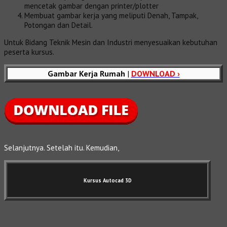
mencetak gambar dengan printer/plotter
Membuat gambar kerja yang meliputi Denah, Tampak,
Potongan dan Detail.
Untuk Bidang Teknik Mesin dan Industri menyesuaikan kebutuhan
peserta kursus.
Gambar Kerja Rumah
|
DOWNLOAD ›
Selanjutnya. Setelah itu. Kemudian,
Kursus Autocad 3D