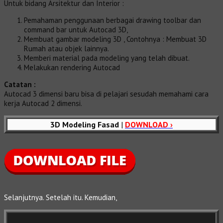
Untuk bidang Arsitektur dan Interior :
Pemahaman penggunaan berbagai drawing toolbar dan
command bar untuk Autocad 3D,
Membuat gambar modeling 3D , Contohnya : Membuat 3D
Rumah atau objek lainnya.
Memberi material pada modeling yang telah dibuat.
Melakukan rendering Autocad
Catatan :
Autocad 3 dimensi baru bisa di pelajari sesudah memahami cara
kerja Autocad 2 dimensi.
3D Modeling Fasad
|
DOWNLOAD ›
Selanjutnya. Setelah itu. Kemudian,