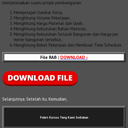
menyelesaikan suatu projek pembangunan.
Mempelajari Gambar Kerja,
Menghitung Volume Pekerjaan,
Menghitung Harga Material dan Upah,
Menghitung Kebutuhan Bahan Material,
Menghitung Kebutuhan Seluruh Bangunan dan Harga per
meter bangunan tersebut,
Menghitung Bobot Pekerjaan dan Membuat Time Schedule.
File RAB
|
DOWNLOAD ›
Selanjutnya. Setelah itu. Kemudian,
Paket Kursus Yang Kami Sediakan