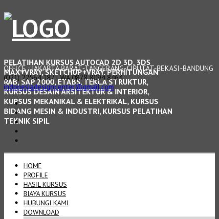
PELATIHAN KURSUS AUTOCAD 2D 3D, 3DS
OFFICE : JAKARTA BARAT-TANGERANG-CIPUTAT-BEKASI-BANDUNG
MAX+VRAY, SKETCHUP+VRAY, PERHITUNGAN
(021) 22564 187 - WA 0878 8094 8464
RAB, SAP 2000, ETABS, TEKLA STRUKTUR,
indonesiadesigncenter@gmail.com
KURSUS DESAIN ARSITEKTUR & INTERIOR,
KURSUS MEKANIKAL & ELEKTRIKAL, KURSUS
BIDANG MESIN & INDUSTRI, KURSUS PELATIHAN
TEKNIK SIPIL
HOME
PROFILE
HASIL KURSUS
BIAYA KURSUS
HUBUNGI KAMI
DOWNLOAD