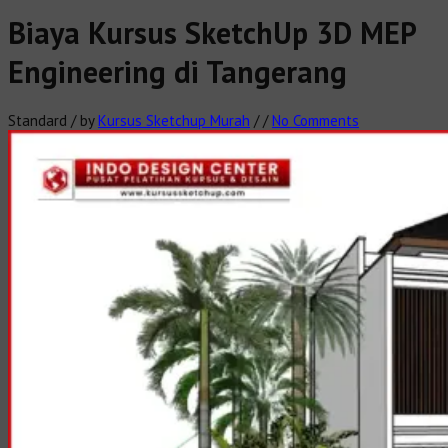
Biaya Kursus SketchUp 3D MEP
Engineering di Tangerang
Standard
/
by
Kursus Sketchup Murah
/
/
No Comments