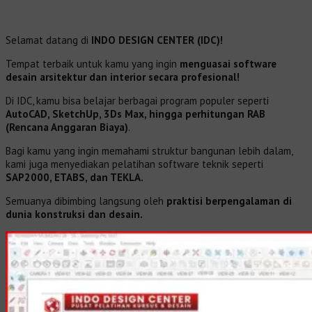
Selamat datang di
INDO DESIGN CENTER (IDC)!
Tempat terbaik untuk kamu yang ingin
menguasai software
desain arsitektur dan interior secara profesional!
Di IDC, kamu bisa belajar berbagai program populer seperti
AutoCAD, SketchUp, 3Ds Max, hingga perhitungan RAB
(Rencana Anggaran Biaya)
.
Bagi kamu yang ingin memahami struktur bangunan lebih dalam,
kami juga menyediakan pelatihan software teknik seperti
SAP2000, ETABS, dan TEKLA.
Semuanya dibimbing langsung oleh
praktisi berpengalaman di
dunia konstruksi dan desain.