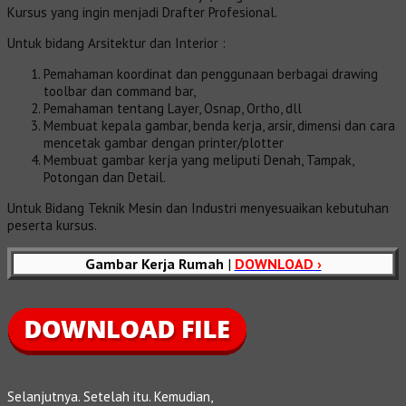
Kursus yang ingin menjadi Drafter Profesional.
Untuk bidang Arsitektur dan Interior :
Pemahaman koordinat dan penggunaan berbagai drawing
toolbar dan command bar,
Pemahaman tentang Layer, Osnap, Ortho, dll
Membuat kepala gambar, benda kerja, arsir, dimensi dan cara
mencetak gambar dengan printer/plotter
Membuat gambar kerja yang meliputi Denah, Tampak,
Potongan dan Detail.
Untuk Bidang Teknik Mesin dan Industri menyesuaikan kebutuhan
peserta kursus.
Gambar Kerja Rumah
|
DOWNLOAD ›
Selanjutnya. Setelah itu. Kemudian,