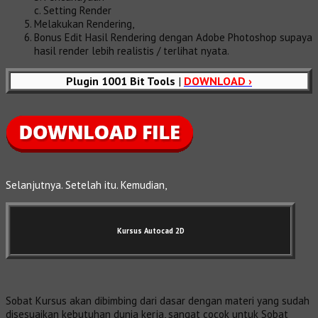
c. Setting Render
Melakukan Rendering,
Bonus Edit Hasil Rendering dengan Adobe Photoshop supaya
hasil render lebih realistis / terlihat nyata.
Plugin 1001 Bit Tools
|
DOWNLOAD ›
Selanjutnya. Setelah itu. Kemudian,
Kursus Autocad 2D
Sobat Kursus akan dibimbing dari dasar dengan materi yang sudah
disesuaikan kebutuhan dunia kerja, sangat cocok untuk Sobat