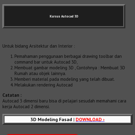
Kursus Autocad 3D
Untuk bidang Arsitektur dan Interior :
Pemahaman penggunaan berbagai drawing toolbar dan
command bar untuk Autocad 3D,
Membuat gambar modeling 3D , Contohnya : Membuat 3D
Rumah atau objek lainnya.
Memberi material pada modeling yang telah dibuat.
Melakukan rendering Autocad
Catatan :
Autocad 3 dimensi baru bisa di pelajari sesudah memahami cara
kerja Autocad 2 dimensi.
3D Modeling Fasad
|
DOWNLOAD ›