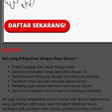
KLIK DISINI ›
Apa yang Didapatkan dengan Biaya Kursus?
Materi lengkap dari dasar hingga mahir
Akses ke perangkat lunak dan tools desain 3D
Pembelajaran langsung dengan instruktur profesional
Sertifikat resmi setelah menyelesaikan kursus
Pendampingan dalam menyusun portofolio desain
Akses ke komunitas alumni dan networking profesional
IDC juga sering memberikan promo spesial dan diskon bagi peserta
yang mendaftar lebih awal atau mengikuti beberapa kelas
sekaligus. Jadi, pastikan kamu selalu update informasi terbaru!