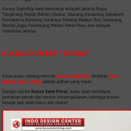
Kursus SketchUp kami mencakup wilayah Jakarta, Bogor,
Tangerang, Depok, Bekasi, Cibubur, Cikarang, Karawang, Sukabumi,
Purwakarta, Bandung, Surabaya, Malang, Madiun, Bali, Semarang,
Kendal, Jogja, Palembang, Medan, Pekan Baru, dan wilayah
Indonesia lainnya.
KURSUS SKETCHUP TERDEKAT
Kalau kamu sedang mencari
Kursus SketchUp
terdekat,
Indo
Design Center (IDC)
adalah pilihan yang tepat.
Dengan sistem
Kursus Semi Privat,
kamu akan mendapat
perhatian penuh dari mentor berpengalaman, sehingga proses
belajar jadi lebih fokus dan efektif.