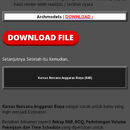
hasil render lebih realistis / terlihat nyata.
Archmodels
|
DOWNLOAD ›
Selanjutnya. Setelah itu. Kemudian,
Kursus Rencana Anggaran Biaya (RAB)
Kursus Rencana Anggaran Biaya
sangat cocok untuk kamu yang
ingin menjadi Estimator.
Berisikan dokumen seperti
Rekap RAB, BOQ, Perhitungan Volume
Pekerjaan dan Time Schedule
yang diperlukan untuk