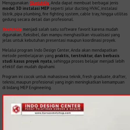
Menggunakan
SketchUp
, Anda dapat membuat berbagai jenis
model 3D instalasi MEP
seperti jalur ducting HVAC, instalasi
listrik, pipa plumbing, fire fighting system, cable tray, hingga utilitas
gedung secara detail dan profesional.
SketchUp
menjadi salah satu software favorit karena mudah
digunakan, fleksibel, dan mampu menghasilkan visualisasi yang
jelas untuk kebutuhan presentasi maupun koordinasi proyek.
Melalui program Indo Design Center, Anda akan mendapatkan
metode pembelajaran yang
praktis, terstruktur, dan berbasis
studi kasus proyek nyata
, sehingga proses belajar menjadi lebih
efektif dan mudah dipahami.
Program ini cocok untuk mahasiswa teknik, fresh graduate, drafter,
teknisi, maupun profesional yang ingin meningkatkan kemampuan
di bidang MEP Engineering.