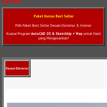
KLIK DISINI ›
Paket Kursus Best Seller
Pilih Paket Best Seller Desain Eksterior & Interior.
Kuasai Program
AutoCAD 2D & SketchUp + Vray
untuk Hasil
yang Mengesankan!
Desain Eksterior