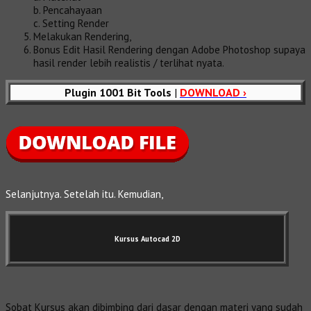
b. Pencahayaan
c. Setting Render
Melakukan Rendering,
Bonus Edit Hasil Rendering dengan Adobe Photoshop supaya
hasil render lebih realistis / terlihat nyata.
Plugin 1001 Bit Tools
|
DOWNLOAD ›
Selanjutnya. Setelah itu. Kemudian,
Kursus Autocad 2D
Sobat Kursus akan dibimbing dari dasar dengan materi yang sudah