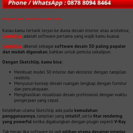
Mengenal Lebih Dekat Software SketchUp!
Kalau kamu tertarik terjun ke dunia desain interior atau arsitektur,
SketchUp
adalah software pertama yang wajib kamu kuasai.
SketchUp
dikenal sebagai
software desain 3D paling populer
dan mudah digunakan
, bahkan untuk pemula sekalipun.
Dengan SketchUp, kamu bisa:
Membuat model 3D interior dan eksterior dengan tampilan
realistis.
Menyusun konsep desain ruangan lengkap dengan furnitur
dan pencahayaan.
Menghasilkan visualisasi desain profesional dengan waktu
pengerjaan yang cepat.
Kelebihan utama SketchUp ada pada
kemudahan
penggunaannya
, tampilan yang
intuitif
, serta
fitur rendering
yang powerful
ketika digabungkan dengan plugin seperti
V-Ray
.
Tak heran jika software ini jadi
pilihan utama desainer interior,