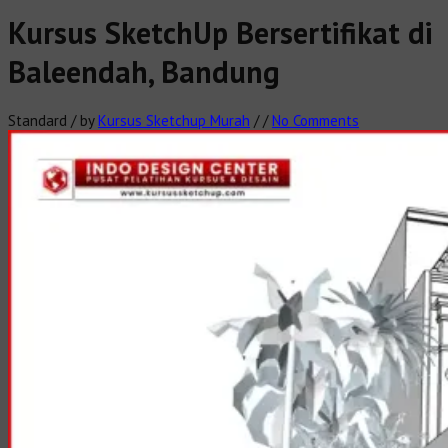
Kursus SketchUp Bersertifikat di
Baleendah, Bandung
Standard
/
by
Kursus Sketchup Murah
/
/
No Comments