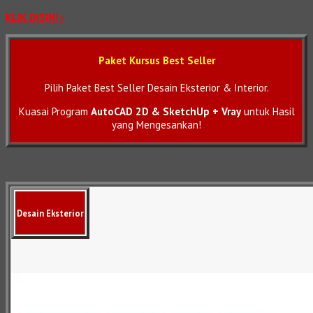
KLIK DISINI ›
Paket Kursus Best Seller
Pilih Paket Best Seller Desain Eksterior & Interior.
Kuasai Program
AutoCAD 2D & SketchUp + Vray
untuk Hasil
yang Mengesankan!
Desain Eksterior