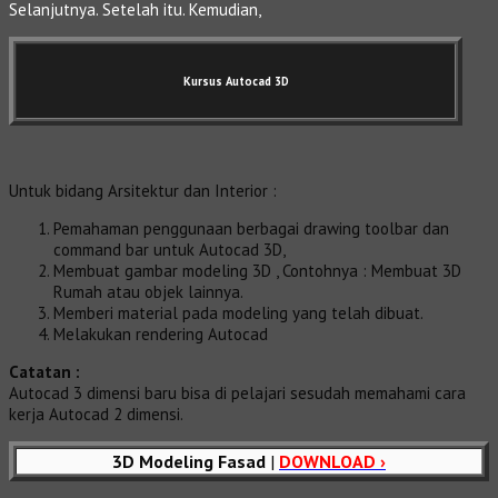
Selanjutnya. Setelah itu. Kemudian,
Kursus Autocad 3D
Untuk bidang Arsitektur dan Interior :
Pemahaman penggunaan berbagai drawing toolbar dan
command bar untuk Autocad 3D,
Membuat gambar modeling 3D , Contohnya : Membuat 3D
Rumah atau objek lainnya.
Memberi material pada modeling yang telah dibuat.
Melakukan rendering Autocad
Catatan :
Autocad 3 dimensi baru bisa di pelajari sesudah memahami cara
kerja Autocad 2 dimensi.
3D Modeling Fasad
|
DOWNLOAD ›