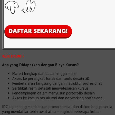
KLIK DISINI ›
Apa yang Didapatkan dengan Biaya Kursus?
Materi lengkap dari dasar hingga mahir
Akses ke perangkat lunak dan tools desain 3D
Pembelajaran langsung dengan instruktur profesional
Sertifikat resmi setelah menyelesaikan kursus
Pendampingan dalam menyusun portofolio desain
Akses ke komunitas alumni dan networking profesional
IDC juga sering memberikan promo spesial dan diskon bagi peserta
yang mendaftar lebih awal atau mengikuti beberapa kelas