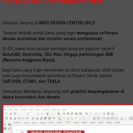
KURSUS SKETCHUP BERSERTIFIKAT
Selamat datang di
INDO DESIGN CENTER (IDC)!
Tempat terbaik untuk kamu yang ingin
menguasai software
desain arsitektur dan interior secara profesional!
Di IDC, kamu bisa belajar berbagai program populer seperti
AutoCAD, SketchUp, 3Ds Max, hingga perhitungan RAB
(Rencana Anggaran Biaya)
.
Bagi kamu yang ingin memahami struktur bangunan lebih dalam,
kami juga menyediakan pelatihan software teknik seperti
SAP2000, ETABS, dan TEKLA.
Semuanya dibimbing langsung oleh
praktisi berpengalaman di
dunia konstruksi dan desain.