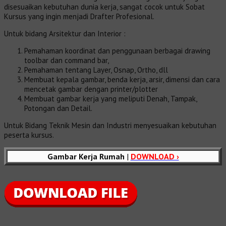
disesuaikan kebutuhan dunia kerja, sangat cocok untuk Sobat
Kursus yang ingin menjadi Drafter Profesional.
Untuk bidang Arsitektur dan Interior :
Pemahaman koordinat dan penggunaan berbagai drawing
toolbar dan command bar,
Pemahaman tentang Layer, Osnap, Ortho, dll
Membuat kepala gambar, benda kerja, arsir, dimensi dan cara
mencetak gambar dengan printer/plotter
Membuat gambar kerja yang meliputi Denah, Tampak,
Potongan dan Detail.
Untuk Bidang Teknik Mesin dan Industri menyesuaikan kebutuhan
peserta kursus.
Gambar Kerja Rumah
|
DOWNLOAD ›