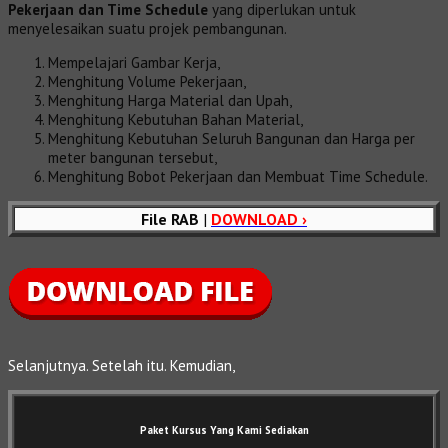
Pekerjaan dan Time Schedule
yang diperlukan untuk
menyelesaikan suatu projek pembangunan.
Mempelajari Gambar Kerja,
Menghitung Volume Pekerjaan,
Menghitung Harga Material dan Upah,
Menghitung Kebutuhan Bahan Material,
Menghitung Kebutuhan Seluruh Bangunan dan Harga per
meter bangunan tersebut,
Menghitung Bobot Pekerjaan dan Membuat Time Schedule.
File RAB
|
DOWNLOAD ›
Selanjutnya. Setelah itu. Kemudian,
Paket Kursus Yang Kami Sediakan