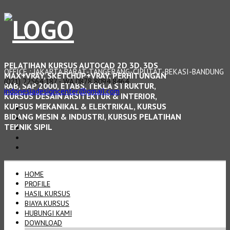
PELATIHAN KURSUS AUTOCAD 2D 3D, 3DS
OFFICE : JAKARTA BARAT-TANGERANG-CIPUTAT-BEKASI-BANDUNG
MAX+VRAY, SKETCHUP+VRAY, PERHITUNGAN
(021) 22564 187 - WA 0878 8094 8464
RAB, SAP 2000, ETABS, TEKLA STRUKTUR,
indonesiadesigncenter@gmail.com
KURSUS DESAIN ARSITEKTUR & INTERIOR,
KURSUS MEKANIKAL & ELEKTRIKAL, KURSUS
BIDANG MESIN & INDUSTRI, KURSUS PELATIHAN
TEKNIK SIPIL
HOME
PROFILE
HASIL KURSUS
BIAYA KURSUS
HUBUNGI KAMI
DOWNLOAD