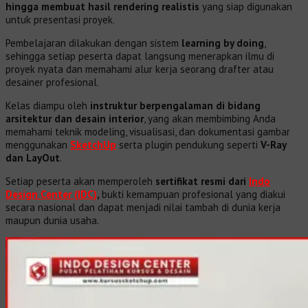
hingga membuat hasil rendering realistis
yang siap digunakan
untuk presentasi proyek.
Pembelajaran dilakukan dengan sistem
learning by doing
,
sehingga setiap peserta dapat langsung menerapkan ilmu di
proyek nyata dan memahami alur kerja seorang drafter atau
desainer profesional.
Kelas diampu oleh
instruktur berpengalaman di bidang
arsitektur dan desain interior
, yang akan membimbing Anda
memahami teknik modeling, visualisasi, dan dokumentasi gambar
menggunakan
SketchUp
serta plugin pendukung seperti
V-Ray
dan LayOut
.
Setiap peserta akan memperoleh
sertifikat resmi dari
Indo
Design Center (IDC)
,
bukti kemampuan profesional yang diakui
secara nasional dan dapat menjadi nilai tambah di dunia kerja
maupun dunia usaha.