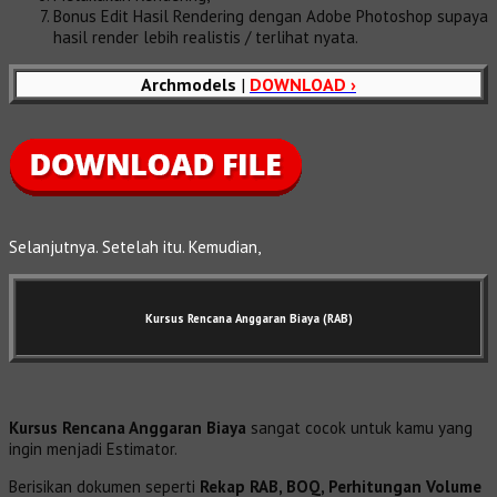
Bonus Edit Hasil Rendering dengan Adobe Photoshop supaya
hasil render lebih realistis / terlihat nyata.
Archmodels
|
DOWNLOAD ›
Selanjutnya. Setelah itu. Kemudian,
Kursus Rencana Anggaran Biaya (RAB)
Kursus Rencana Anggaran Biaya
sangat cocok untuk kamu yang
ingin menjadi Estimator.
Berisikan dokumen seperti
Rekap RAB, BOQ, Perhitungan Volume