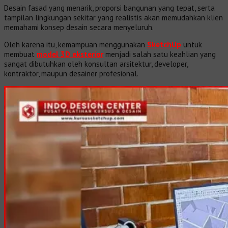
Desain fasad yang menarik, proporsi bangunan yang tepat, serta
tampilan lingkungan sekitar yang realistis akan memudahkan klien
memahami konsep desain secara menyeluruh.
Oleh karena itu, kemampuan menggunakan
SketchUp
untuk
membuat
model 3D eksterior
menjadi salah satu keahlian yang
sangat dibutuhkan oleh konsultan arsitektur, developer,
kontraktor, maupun desainer profesional.