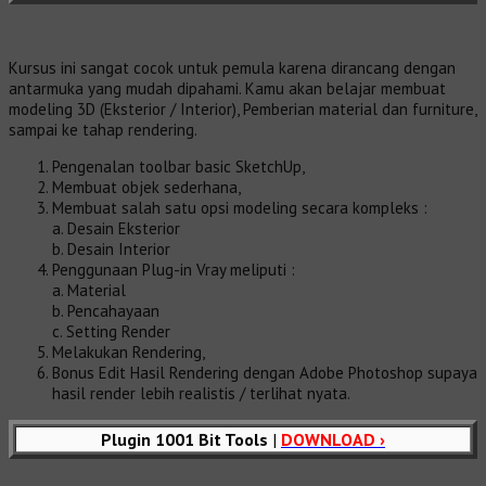
Kursus ini sangat cocok untuk pemula karena dirancang dengan
antarmuka yang mudah dipahami. Kamu akan belajar membuat
modeling 3D (Eksterior / Interior), Pemberian material dan furniture,
sampai ke tahap rendering.
Pengenalan toolbar basic SketchUp,
Membuat objek sederhana,
Membuat salah satu opsi modeling secara kompleks :
a. Desain Eksterior
b. Desain Interior
Penggunaan Plug-in Vray meliputi :
a. Material
b. Pencahayaan
c. Setting Render
Melakukan Rendering,
Bonus Edit Hasil Rendering dengan Adobe Photoshop supaya
hasil render lebih realistis / terlihat nyata.
Plugin 1001 Bit Tools
|
DOWNLOAD ›