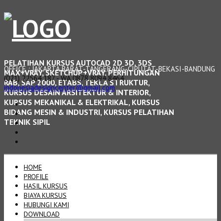
PELATIHAN KURSUS AUTOCAD 2D 3D, 3DS
OFFICE : JAKARTA BARAT-TANGERANG-CIPUTAT-BEKASI-BANDUNG
MAX+VRAY, SKETCHUP+VRAY, PERHITUNGAN
(021) 22564 187 - WA 0878 8094 8464
RAB, SAP 2000, ETABS, TEKLA STRUKTUR,
indonesiadesigncenter@gmail.com
KURSUS DESAIN ARSITEKTUR & INTERIOR,
KURSUS MEKANIKAL & ELEKTRIKAL, KURSUS
BIDANG MESIN & INDUSTRI, KURSUS PELATIHAN
TEKNIK SIPIL
HOME
PROFILE
HASIL KURSUS
BIAYA KURSUS
HUBUNGI KAMI
DOWNLOAD