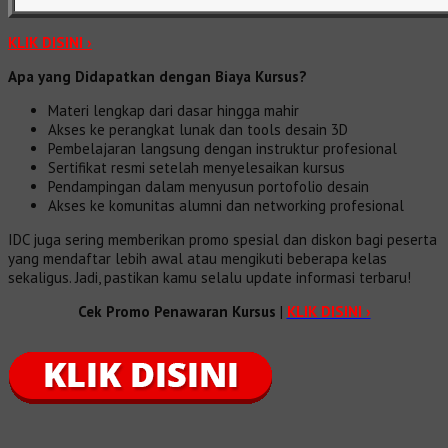
KLIK DISINI ›
Apa yang Didapatkan dengan Biaya Kursus?
Materi lengkap dari dasar hingga mahir
Akses ke perangkat lunak dan tools desain 3D
Pembelajaran langsung dengan instruktur profesional
Sertifikat resmi setelah menyelesaikan kursus
Pendampingan dalam menyusun portofolio desain
Akses ke komunitas alumni dan networking profesional
IDC juga sering memberikan promo spesial dan diskon bagi peserta
yang mendaftar lebih awal atau mengikuti beberapa kelas
sekaligus. Jadi, pastikan kamu selalu update informasi terbaru!
Cek Promo Penawaran Kursus
|
KLIK DISINI ›