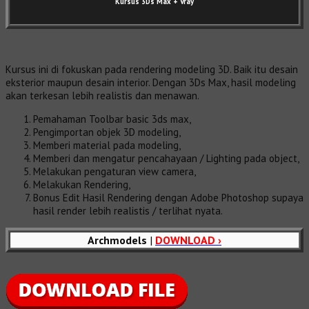
Kursus 3Ds Max
+ Vray
Kursus ini di fokuskan pada rendering modeling 3D. Baik itu desain
eksterior maupun desain interior. Dengan 3Ds Max, hasil modeling
akan terkesan lebih realistis dan menawan.
Pemahaman Toolbar basic 3ds max,
Pengimportan objek 3D modeling,
Memberi material pada modeling,
Memberi dan mengatur pencahayaan / Lighting pada object,
Melakukan pengaturan view camera,
Melakukan Rendering,
Bonus Edit Hasil Rendering dengan Adobe Photoshop supaya
hasil render lebih realistis / terlihat nyata.
Archmodels
|
DOWNLOAD ›