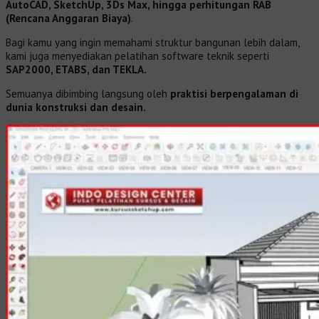
AutoCAD, SketchUp, 3Ds Max, hingga perhitungan RAB
(Rencana Anggaran Biaya)
.
Bagi kamu yang ingin memahami struktur bangunan lebih dalam,
kami juga menyediakan pelatihan software teknik seperti
SAP2000, ETABS, dan TEKLA.
Semuanya dibimbing langsung oleh
praktisi berpengalaman di
dunia konstruksi dan desain.