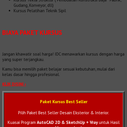
Gudang, Konveyor, dll)
Kursus Pelatihan Teknik Sipil
BIAYA PAKET KURSUS
Jangan khawatir soal harga! IDC menawarkan kursus dengan harga
yang super terjangkau.
Kamu bisa memilih paket belajar sesuai kebutuhan, mulai dari
kelas dasar hingga profesional.
KLIK DISINI ›
Paket Kursus Best Seller
Pilih Paket Best Seller Desain Eksterior & Interior.
Kuasai Program
AutoCAD 2D & SketchUp + Vray
untuk Hasil