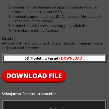
Pemahaman penggunaan berbagai drawing toolbar dan
command bar untuk Autocad 3D,
Membuat gambar modeling 3D , Contohnya : Membuat 3D
Rumah atau objek lainnya.
Memberi material pada modeling yang telah dibuat.
Melakukan rendering Autocad
Catatan :
Autocad 3 dimensi baru bisa di pelajari sesudah memahami cara
kerja Autocad 2 dimensi.
3D Modeling Fasad
|
DOWNLOAD ›
Selanjutnya. Setelah itu. Kemudian,