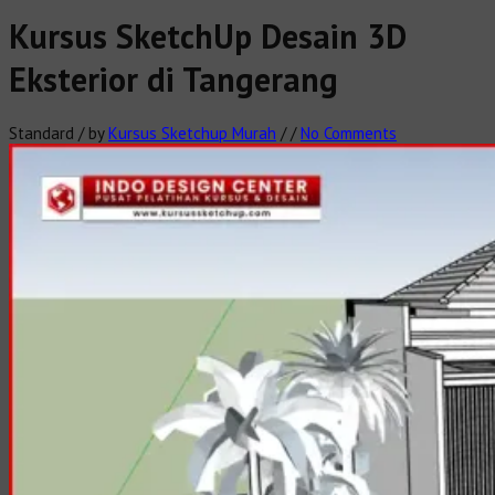
Kursus SketchUp Desain 3D
Eksterior di Tangerang
Standard
/
by
Kursus Sketchup Murah
/
/
No Comments