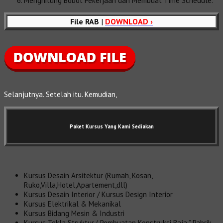
Menghitung Bobot Pekerjaan dan Membuat Time Schedule.
File RAB
|
DOWNLOAD ›
Selanjutnya. Setelah itu. Kemudian,
Paket Kursus Yang Kami Sediakan
Kursus Desain Arsitektur (Rumah, Kosan,
Ruko,Villa,Hotel,Apartement,dll)
Kursus Desain Interior / Kursus Design Interior
Kursus Elektrikal & Mekanikal
Kursus Bidang Mesin & Industri
Kursus Tekla Struktur ( Pembuatan Konstruksi Baja ” Pabrik,