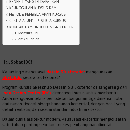
BENEFIT YANG DI DAPATKAN
KEUNGGULAN KURSUS KAMI
METODE PEMBELAJARAN KURSUS
CERITA ALUMNI PESERTA KURSUS
KONTAK KAMI INDO DESIGN CENTER
Menyukai ini:
Artikel Terkait
Hai, Sobat IDC!
Kalian ingin menguasai
desain 3D eksterior
menggunakan
SketchUp
secara profesional?
Program
Kursus SketchUp Desain 3D Eksterior di Tangerang
dari
Indo Design Center (IDC)
dirancang khusus untuk membantu
Anda menguasai teknik pemodelan bangunan tiga dimensi, mulai
dari rumah tinggal hingga bangunan komersial, dengan hasil yang
detail, realistis, dan sesuai standar industri arsitektur.
Dalam dunia arsitektur modern, visualisasi eksterior menjadi salah
satu tahap penting sebelum proses pembangunan dimulai.