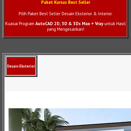
Paket Kursus Best Seller
Pilih Paket Best Seller Desain Eksterior & Interior.
Kuasai Program
AutoCAD 2D, 3D & 3Ds Max + Vray
untuk Hasil
yang Mengesankan!
Desain Eksterior