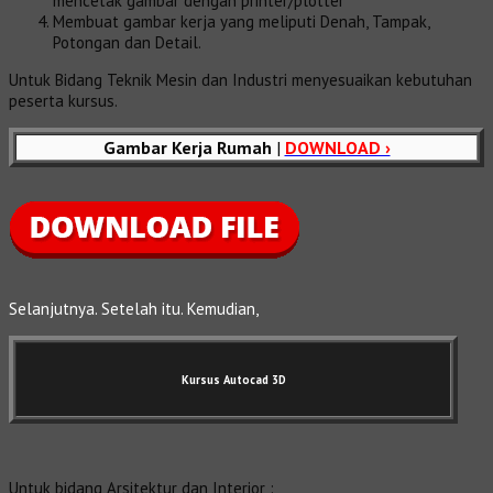
mencetak gambar dengan printer/plotter
Membuat gambar kerja yang meliputi Denah, Tampak,
Potongan dan Detail.
Untuk Bidang Teknik Mesin dan Industri menyesuaikan kebutuhan
peserta kursus.
Gambar Kerja Rumah
|
DOWNLOAD ›
Selanjutnya. Setelah itu. Kemudian,
Kursus Autocad 3D
Untuk bidang Arsitektur dan Interior :