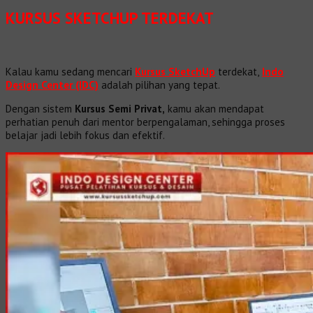
KURSUS SKETCHUP TERDEKAT
Kalau kamu sedang mencari
Kursus SketchUp
terdekat,
Indo
Design Center (IDC)
adalah pilihan yang tepat.
Dengan sistem
Kursus Semi Privat,
kamu akan mendapat
perhatian penuh dari mentor berpengalaman, sehingga proses
belajar jadi lebih fokus dan efektif.