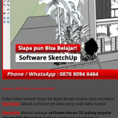
Mengenal Lebih Dekat Software SketchUp!
Kalau kamu tertarik terjun ke dunia desain interior atau arsitektur,
SketchUp
adalah software pertama yang wajib kamu kuasai.
SketchUp
dikenal sebagai
software desain 3D paling populer
dan mudah digunakan
, bahkan untuk pemula sekalipun.