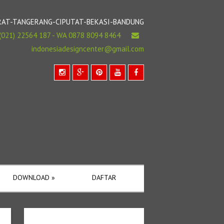
BARAT-TANGERANG-CIPUTAT-BEKASI-BANDUNG
(021) 22564 187 - WA 0878 8094 8464
indonesiadesigncenter@gmail.com
DOWNLOAD
»
DAFTAR