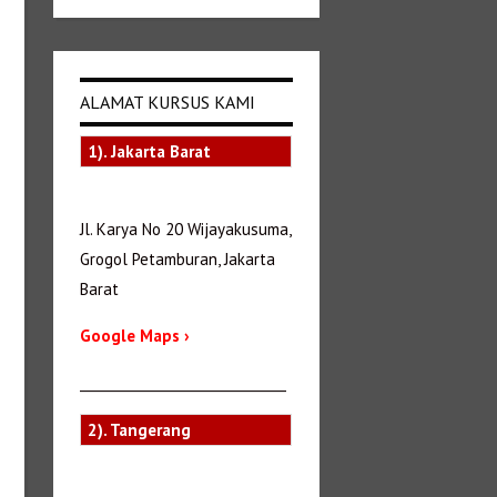
ALAMAT KURSUS KAMI
1). Jakarta Barat
Jl. Karya No 20 Wijayakusuma,
Grogol Petamburan, Jakarta
Barat
Google Maps ›
_______________________________
2). Tangerang