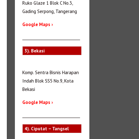
Ruko Glaze 1 Blok C No.3,
Gading Serpong, Tangerang
Google Maps ›
_______________________________
3). Bekasi
Komp. Sentra Bisnis Harapan
Indah Blok SS5 No.9, Kota
Bekasi
Google Maps ›
_______________________________
4). Ciputat – Tangsel