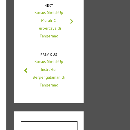
NEXT
Kursus SketchUp
Murah &
Terpercaya di
Tangerang
PREVIOUS
Kursus SketchUp
Instruktur
Berpengalaman di
Tangerang
Cari
untuk: