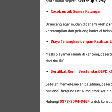
profesional seperti
SketchUp + Vray
.
Cocok untuk Semua Kalangan
Dirancang agar mudah dipahami oleh
pem
keterampilan dan peluang karier di bidan
Biaya Terjangkau dengan Fasilitas 
Meski biayanya ramah di kantong, peser
dari tim IDC.
Sertifikat Resmi Berstandar DEPDI
Setelah menyelesaikan pelatihan, pese
nasional, berguna untuk melamar kerja a
Hubungi
0878-8094-8464
untuk konsul