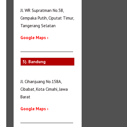
Jl. WR Supratman No.58,
Cempaka Putih, Ciputat Timur,
Tangerang Selatan
Google Maps ›
_______________________________
5). Bandung
Jl. Cihanjuang No.158A,
Cibabat, Kota Cimahi, Jawa
Barat
Google Maps ›
_______________________________