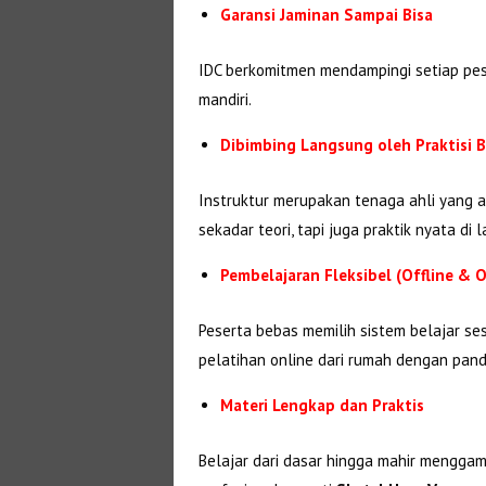
Garansi Jaminan Sampai Bisa
IDC berkomitmen mendampingi setiap pes
mandiri.
Dibimbing Langsung oleh Praktisi
Instruktur merupakan tenaga ahli yang ak
sekadar teori, tapi juga praktik nyata di 
Pembelajaran Fleksibel (Offline & O
Peserta bebas memilih sistem belajar se
pelatihan online dari rumah dengan pandu
Materi Lengkap dan Praktis
Belajar dari dasar hingga mahir menggam