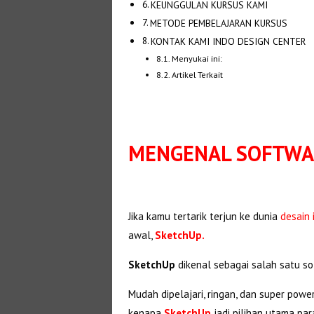
KEUNGGULAN KURSUS KAMI
METODE PEMBELAJARAN KURSUS
KONTAK KAMI INDO DESIGN CENTER
Menyukai ini:
Artikel Terkait
MENGENAL SOFTWA
Jika kamu tertarik terjun ke dunia
desain 
awal,
SketchUp.
SketchUp
dikenal sebagai salah satu s
Mudah dipelajari, ringan, dan super powe
kenapa
SketchUp
jadi pilihan utama par