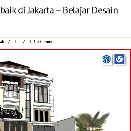
aik di Jakarta – Belajar Desain
rah
/
/
No Comments