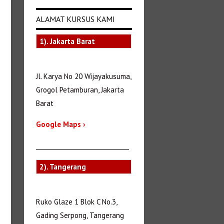
ALAMAT KURSUS KAMI
1). Jakarta Barat
Jl. Karya No 20 Wijayakusuma,
Grogol Petamburan, Jakarta
Barat
Google Maps ›
_______________________________
2). Tangerang
Ruko Glaze 1 Blok C No.3,
Gading Serpong, Tangerang