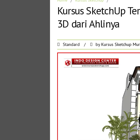
Home
/
Kursus Sketchup
/
Kursus SketchUp Terb
3D dari Ahlinya
Standard
/
by
Kursus Sketchup Mu