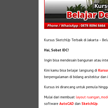
Kursus SketchUp Terbaik di Jakarta – Bel
Hai, Sobat IDC!
Ingin bisa mendesain bangunan atau inte
Kini kamu bisa belajar langsung di
Kursu
berpengalaman di bidang arsitektur dan i
Kursus ini dirancang untuk pemula hingga
Mulai dari membuat
layout ruangan
,
mode
software
AutoCAD
dan
SketchUp
.