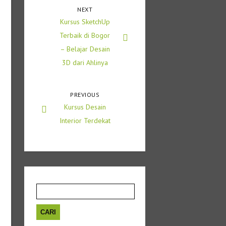
NEXT
Kursus SketchUp
Terbaik di Bogor
– Belajar Desain
3D dari Ahlinya
PREVIOUS
Kursus Desain
Interior Terdekat
Cari
untuk: