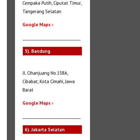
Cempaka Putih, Ciputat Timur,
Tangerang Selatan
Google Maps ›
_______________________________
5). Bandung
Jl. Cihanjuang No.158A,
Cibabat, Kota Cimahi, Jawa
Barat
Google Maps ›
_______________________________
6). Jakarta Selatan