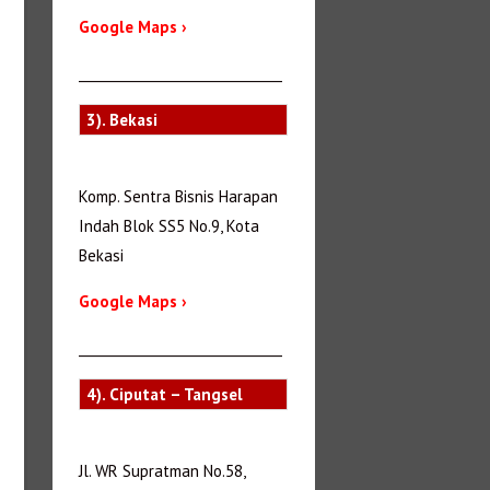
Google Maps ›
_______________________________
3). Bekasi
Komp. Sentra Bisnis Harapan
Indah Blok SS5 No.9, Kota
Bekasi
Google Maps ›
_______________________________
4). Ciputat – Tangsel
Jl. WR Supratman No.58,