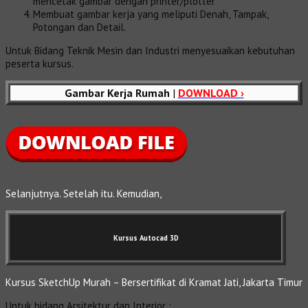
mencetak gambar dengan printer/plotter
Membuat gambar kerja yang meliputi Denah, Tampak,
Potongan dan Detail.
Untuk Bidang Teknik Mesin dan Industri menyesuaikan kebutuhan
peserta kursus.
Gambar Kerja Rumah
|
DOWNLOAD ›
Selanjutnya. Setelah itu. Kemudian,
Kursus Autocad 3D
Kursus SketchUp Murah – Bersertifikat di Kramat Jati, Jakarta Timur
Untuk bidang Arsitektur dan Interior :