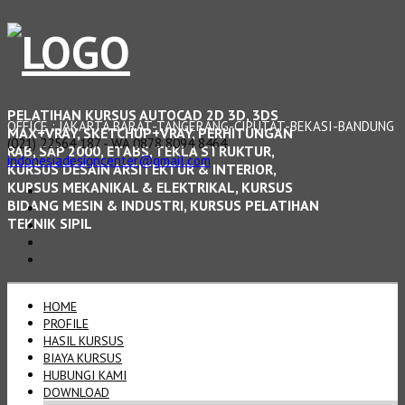
PELATIHAN KURSUS AUTOCAD 2D 3D, 3DS
OFFICE : JAKARTA BARAT-TANGERANG-CIPUTAT-BEKASI-BANDUNG
MAX+VRAY, SKETCHUP+VRAY, PERHITUNGAN
(021) 22564 187 - WA 0878 8094 8464
RAB, SAP 2000, ETABS, TEKLA STRUKTUR,
indonesiadesigncenter@gmail.com
KURSUS DESAIN ARSITEKTUR & INTERIOR,
KURSUS MEKANIKAL & ELEKTRIKAL, KURSUS
BIDANG MESIN & INDUSTRI, KURSUS PELATIHAN
TEKNIK SIPIL
HOME
PROFILE
HASIL KURSUS
BIAYA KURSUS
HUBUNGI KAMI
DOWNLOAD