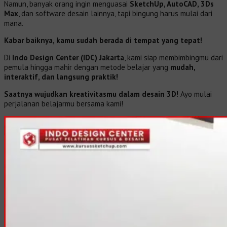
Namun, banyak orang ingin menguasai
SketchUp, AutoCAD, 3Ds
Max
, dan software desain lainnya, tapi bingung harus mulai dari
mana.
Kabar baiknya, kamu sudah berada di tempat yang tepat!
Di
Indo Design Center (IDC) Jakarta
, kami siap membimbingmu dari
pemula hingga mahir dengan metode belajar yang
mudah,
interaktif, dan langsung praktik!
Saatnya wujudkan kreativitasmu dalam desain 3D!
Ayo mulai
perjalanan belajarmu bersama kami!