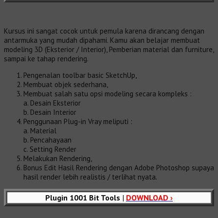
Kursus ini sangat cocok untuk pemula karena dirancang dengan
antarmuka yang mudah dipahami. Kamu akan belajar membuat
modeling 3D (Eksterior / Interior), Pemberian material dan furniture,
sampai ke tahap rendering.
Pengenalan toolbar basic SketchUp,
Membuat objek sederhana,
Membuat salah satu opsi modeling secara kompleks :
a. Desain Eksterior
b. Desain Interior
Penggunaan Plug-in Vray meliputi :
a. Material
b. Pencahayaan
c. Setting Render
Melakukan Rendering,
Bonus Edit Hasil Rendering dengan Adobe Photoshop supaya
hasil render lebih realistis / terlihat nyata.
Plugin 1001 Bit Tools
|
DOWNLOAD ›