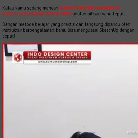
Kalau kamu sedang mencari
Kursus SketchUp terdekat di
Jakarta
,
Indo Design Center (IDC)
adalah pilihan yang tepat.
Dengan metode belajar yang praktis dan langsung dipandu oleh
instruktur berpengalaman, kamu bisa menguasai SketchUp dengan
cepat!