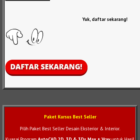
Yuk, daftar sekarang!
Paket Kursus Best Seller
Pilih Paket Best Seller Desain Eksterior & Interior.
Kuasai Program
AutoCAD 2D, 3D & 3Ds Max + Vray
untuk Hasil