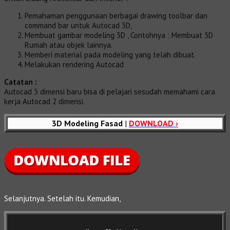
Pemahaman penggunaan berbagai drawing toolbar dan
command bar untuk Autocad 3D,
Membuat gambar modeling 3D , Contohnya : Membuat 3D
Rumah atau objek lainnya.
Memberi material pada modeling yang telah dibuat.
Melakukan rendering Autocad
Catatan :
Autocad 3 dimensi baru bisa di pelajari sesudah memahami cara
kerja Autocad 2 dimensi.
3D Modeling Fasad
|
DOWNLOAD ›
Selanjutnya. Setelah itu. Kemudian,