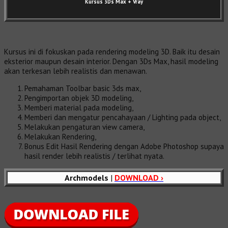
Kursus 3Ds Max
+ Vray
Kursus ini di fokuskan pada rendering modeling 3D. Baik itu desain
eksterior maupun desain interior. Dengan 3Ds Max, hasil modeling
akan terkesan lebih realistis dan menawan.
Pemahaman Toolbar basic 3ds max,
Pengimportan objek 3D modeling,
Memberi material pada modeling,
Memberi dan mengatur pencahayaan / Lighting pada object,
Melakukan pengaturan view camera,
Melakukan Rendering,
Bonus Edit Hasil Rendering dengan Adobe Photoshop supaya
hasil render lebih realistis / terlihat nyata.
Archmodels
|
DOWNLOAD ›