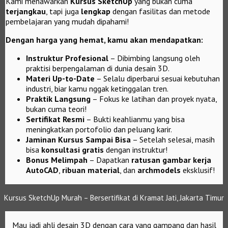
Kami menawarkan
Kursus SketchUp
yang bukan cuma
terjangkau
, tapi juga
lengkap
dengan fasilitas dan metode
pembelajaran yang mudah dipahami!
Dengan harga yang hemat, kamu akan mendapatkan:
Instruktur Profesional
– Dibimbing langsung oleh
praktisi berpengalaman di dunia desain 3D.
Materi Up-to-Date
– Selalu diperbarui sesuai kebutuhan
industri, biar kamu nggak ketinggalan tren.
Praktik Langsung
– Fokus ke latihan dan proyek nyata,
bukan cuma teori!
Sertifikat Resmi
– Bukti keahlianmu yang bisa
meningkatkan portofolio dan peluang karir.
Jaminan Kursus Sampai Bisa
– Setelah selesai, masih
bisa
konsultasi gratis
dengan instruktur!
Bonus Melimpah
– Dapatkan
ratusan gambar kerja
AutoCAD
,
ribuan material
, dan
archmodels
eksklusif!
Kursus SketchUp Murah – Bersertifikat di Kramat Jati, Jakarta Timur
Mau jadi ahli desain 3D dengan cara yang gampang dan hasil