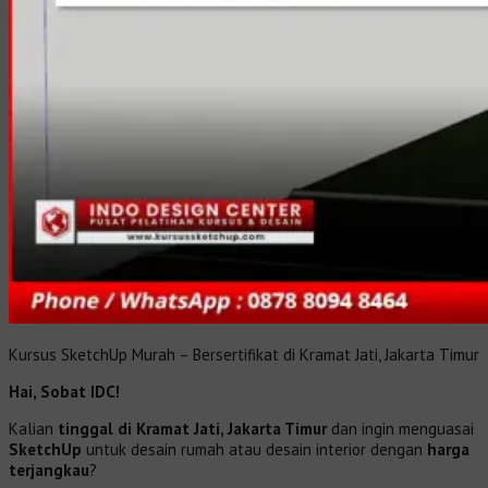
Kursus SketchUp Murah – Bersertifikat di Kramat Jati, Jakarta Timur
Hai, Sobat IDC!
Kalian
tinggal di Kramat Jati, Jakarta Timur
dan ingin menguasai
SketchUp
untuk desain rumah atau desain interior dengan
harga
terjangkau
?