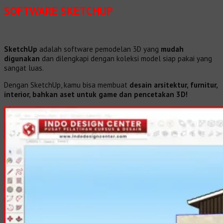
SOFTWARE SKETCHUP
SketchUp
adalah software pemodelan 3D yang
mudah
digunakan
dan dilengkapi dengan koleksi model siap pakai yang
sangat luas.
Dengan SketchUp, kamu bisa membuat
desain arsitektur, furnitur,
interior, bahkan aset untuk game dan pencetakan 3D!