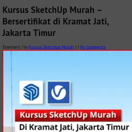
Kursus SketchUp Murah –
Bersertifikat di Kramat Jati,
Jakarta Timur
Standard
/
by
Kursus Sketchup Murah
/
/
No Comments