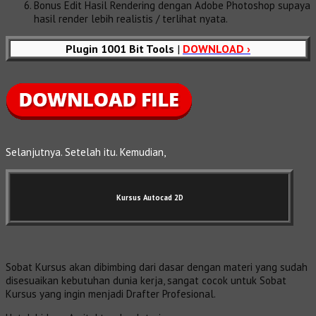
Bonus Edit Hasil Rendering dengan Adobe Photoshop supaya
hasil render lebih realistis / terlihat nyata.
Plugin 1001 Bit Tools
|
DOWNLOAD ›
Selanjutnya. Setelah itu. Kemudian,
Kursus Autocad 2D
Sobat Kursus akan dibimbing dari dasar dengan materi yang sudah
disesuaikan kebutuhan dunia kerja, sangat cocok untuk Sobat
Kursus yang ingin menjadi Drafter Profesional.