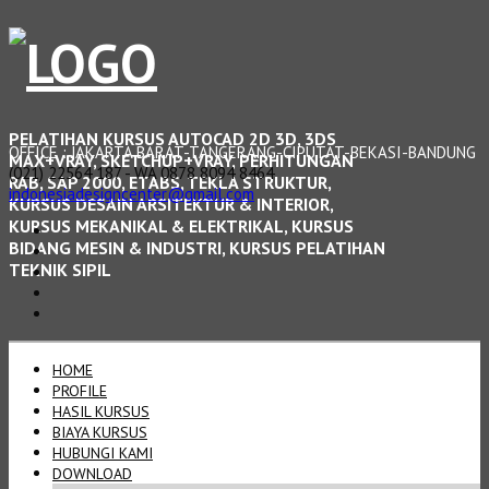
PELATIHAN KURSUS AUTOCAD 2D 3D, 3DS
OFFICE : JAKARTA BARAT-TANGERANG-CIPUTAT-BEKASI-BANDUNG
MAX+VRAY, SKETCHUP+VRAY, PERHITUNGAN
(021) 22564 187 - WA 0878 8094 8464
RAB, SAP 2000, ETABS, TEKLA STRUKTUR,
indonesiadesigncenter@gmail.com
KURSUS DESAIN ARSITEKTUR & INTERIOR,
KURSUS MEKANIKAL & ELEKTRIKAL, KURSUS
BIDANG MESIN & INDUSTRI, KURSUS PELATIHAN
TEKNIK SIPIL
HOME
PROFILE
HASIL KURSUS
BIAYA KURSUS
HUBUNGI KAMI
DOWNLOAD