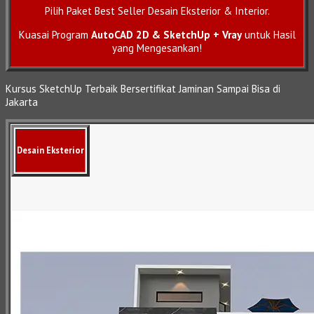
Pilih Paket Best Seller Desain Eksterior & Interior.
Kuasai Program
AutoCAD 2D & SketchUp + Vray
untuk Hasil
yang Mengesankan!
Kursus SketchUp Terbaik Bersertifikat Jaminan Sampai Bisa di
Jakarta
Desain Eksterior