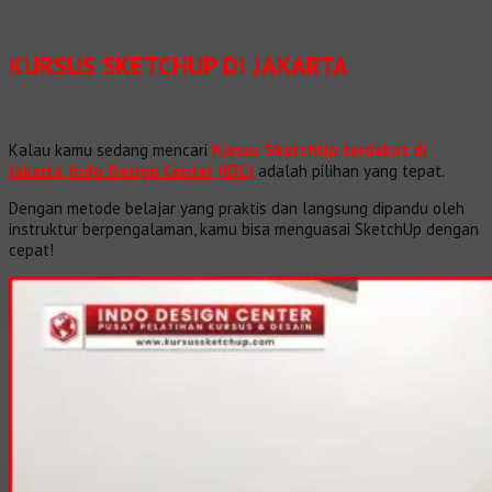
KURSUS SKETCHUP DI JAKARTA
Kalau kamu sedang mencari
Kursus SketchUp terdekat di
Jakarta
,
Indo Design Center (IDC)
adalah pilihan yang tepat.
Dengan metode belajar yang praktis dan langsung dipandu oleh
instruktur berpengalaman, kamu bisa menguasai SketchUp dengan
cepat!