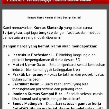
Kenapa Harus Kursus di Indo Design Center?
Kami menawarkan
Kursus SketchUp
yang bukan cuma
terjangkau
, tapi juga
lengkap
dengan fasilitas dan metode
pembelajaran yang mudah dipahami!
Dengan harga yang hemat, kamu akan mendapatkan:
Instruktur Profesional
– Dibimbing langsung oleh
praktisi berpengalaman di dunia desain 3D.
Materi Up-to-Date
– Selalu diperbarui sesuai kebutuhan
industri, biar kamu nggak ketinggalan tren.
Praktik Langsung
– Fokus ke latihan dan proyek nyata,
bukan cuma teori!
Sertifikat Resmi
– Bukti keahlianmu yang bisa
meningkatkan portofolio dan peluang karir.
Jaminan Kursus Sampai Bisa
– Setelah selesai, masih
bisa
konsultasi gratis
dengan instruktur!
Bonus Melimpah
– Dapatkan
ratusan gambar kerja
AutoCAD
,
ribuan material
, dan
archmodels
eksklusif!