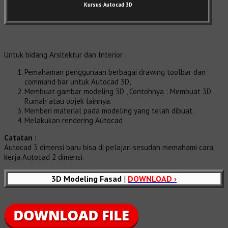
Kursus Autocad 3D
Untuk bidang Arsitektur dan Interior :
Pemahaman penggunaan berbagai drawing toolbar dan
command bar untuk Autocad 3D,
Membuat gambar modeling 3D , Contohnya : Membuat 3D
Rumah atau objek lainnya.
Memberi material pada modeling yang telah dibuat.
Melakukan rendering Autocad
Catatan :
Autocad 3 dimensi baru bisa di pelajari sesudah memahami cara
kerja Autocad 2 dimensi.
3D Modeling Fasad
|
DOWNLOAD ›