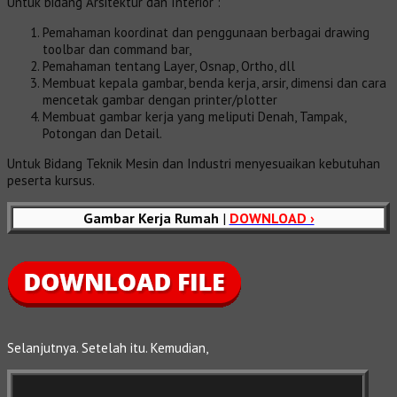
Untuk bidang Arsitektur dan Interior :
Pemahaman koordinat dan penggunaan berbagai drawing
toolbar dan command bar,
Pemahaman tentang Layer, Osnap, Ortho, dll
Membuat kepala gambar, benda kerja, arsir, dimensi dan cara
mencetak gambar dengan printer/plotter
Membuat gambar kerja yang meliputi Denah, Tampak,
Potongan dan Detail.
Untuk Bidang Teknik Mesin dan Industri menyesuaikan kebutuhan
peserta kursus.
Gambar Kerja Rumah
|
DOWNLOAD ›
Selanjutnya. Setelah itu. Kemudian,