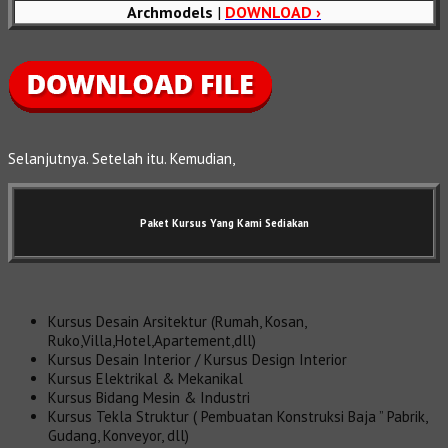
Archmodels
|
DOWNLOAD ›
Selanjutnya. Setelah itu. Kemudian,
Paket Kursus Yang Kami Sediakan
Kursus Desain Arsitektur (Rumah, Kosan,
Ruko,Villa,Hotel,Apartement,dll)
Kursus Desain Interior / Kursus Design Interior
Kursus Elektrikal & Mekanikal
Kursus Bidang Mesin & Industri
Kursus Tekla Struktur ( Pembuatan Konstruksi Baja ” Pabrik,
Gudang, Konveyor, dll)