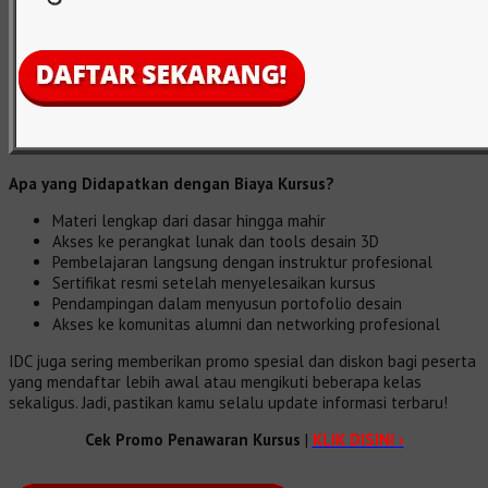
Apa yang Didapatkan dengan Biaya Kursus?
Materi lengkap dari dasar hingga mahir
Akses ke perangkat lunak dan tools desain 3D
Pembelajaran langsung dengan instruktur profesional
Sertifikat resmi setelah menyelesaikan kursus
Pendampingan dalam menyusun portofolio desain
Akses ke komunitas alumni dan networking profesional
IDC juga sering memberikan promo spesial dan diskon bagi peserta
yang mendaftar lebih awal atau mengikuti beberapa kelas
sekaligus. Jadi, pastikan kamu selalu update informasi terbaru!
Cek Promo Penawaran Kursus
|
KLIK DISINI ›