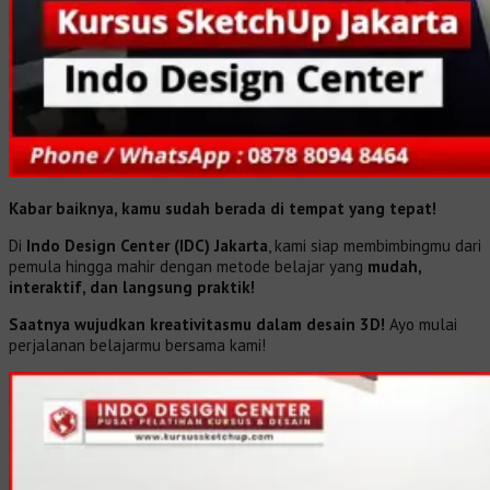
Kabar baiknya, kamu sudah berada di tempat yang tepat!
Di
Indo Design Center (IDC) Jakarta
, kami siap membimbingmu dari
pemula hingga mahir dengan metode belajar yang
mudah,
interaktif, dan langsung praktik!
Saatnya wujudkan kreativitasmu dalam desain 3D!
Ayo mulai
perjalanan belajarmu bersama kami!