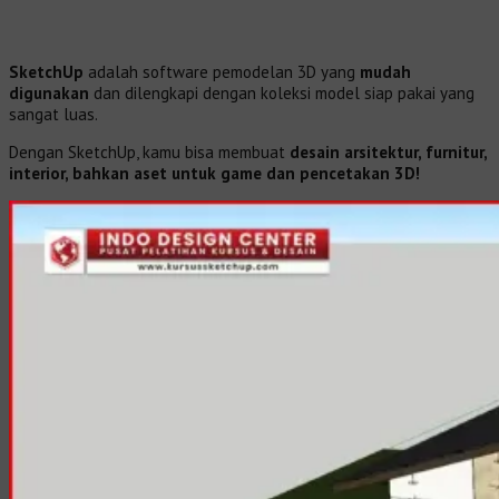
SketchUp
adalah software pemodelan 3D yang
mudah
digunakan
dan dilengkapi dengan koleksi model siap pakai yang
sangat luas.
Dengan SketchUp, kamu bisa membuat
desain arsitektur, furnitur,
interior, bahkan aset untuk game dan pencetakan 3D!