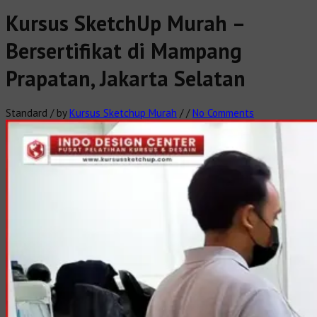
Kursus SketchUp Murah –
Bersertifikat di Mampang
Prapatan, Jakarta Selatan
Standard
/
by
Kursus Sketchup Murah
/
/
No Comments