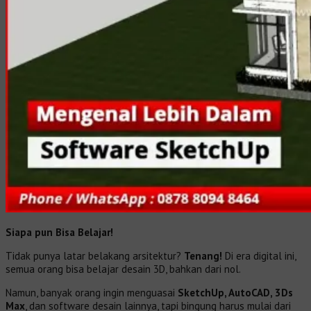
Siapa pun Bisa Belajar!
Tidak punya latar belakang arsitektur?
Tenang!
Di era digital ini,
semua orang bisa belajar desain 3D, bahkan dari nol.
Namun, banyak orang ingin menguasai
SketchUp, AutoCAD, 3Ds
Max
, dan software desain lainnya, tapi bingung harus mulai dari