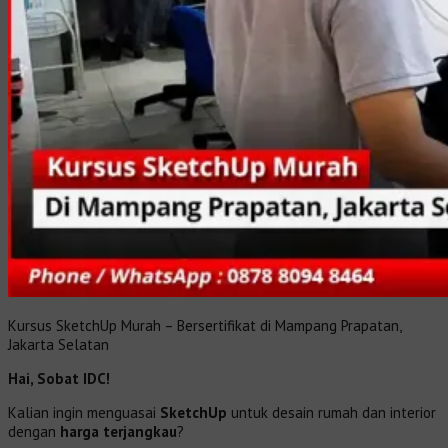
Kursus SketchUp Murah – Bersertifikat di Mampang Prapatan,
Jakarta Selatan
Hai, Sobat IDC!
Kalian ingin menguasai
SketchUp
untuk desain rumah dan interior
dengan
harga terjangkau
?