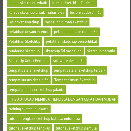
kursus sketchup terbaik
Kursus SketchUp Terdekat
kursus sketchup untuk mahasiswa
les privat desain 3d
les privat sketchup
modeling rumah sketchup
pelatihan desain interior
pelatihan desain rumah 3d
Pelatihan SketchUp
pelatihan sketchup bersertifikat
rendering sketchup
sketchup 3d modeling
sketchup pemula
SketchUp Untuk Pemula
software desain 3d
tempat belajar sketchup
tempat belajar sketchup terbaik
tempat kursus desain 3d
Tempat Kursus SketchUp
tempat pelatihan sketchup jakarta
TIPS AUTOCAD MEMBUAT JENDELA DENGAN CEPAT DAN MUDAH
training sketchup jakarta
tutorial lengkap sketchup bahasa indonesia
tutorial sketchup lengkap
tutorial sketchup pemula