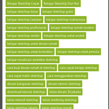
Belajar SketchUp Cepat
Belajar SketchUp Dari Nol
belajar sketchup dasar
belajar sketchup gratis
belajar sketchup lanjutan
belajar sketchup mahasiswa
belajar sketchup profesional
belajar sketchup rumah modern
belajar sketchup sendiri
belajar sketchup untuk arsitek
belajar sketchup untuk desain rumah
belajar sketchup untuk kontraktor
belajar sketchup untuk pemula
belajar visualisasi arsitektur sketchup
cara buat desain rumah di sketchup
cara cepat belajar sketchup
cara cepat mahir sketchup
cara menggunakan sketchup
desain bangunan sketchup
desain interior sketchup
download tutorial sketchup
kelas desain 3d jakarta
kelas intensif sketchup
kelas rendering sketchup
kelas sketchup jakarta
kelas sketchup murah