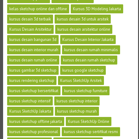
kelas sketchup online dan offline
Kursus 3D Modeling Jakarta
kursus desain 3d terbaik
kursus desain 3d untuk arsitek
Kursus Desain Arsitektur
kursus desain arsitektur online
kursus desain bangunan 3d
Kursus Desain Interior Jakarta
kursus desain interior murah
kursus desain rumah minimalis
kursus desain rumah online
kursus desain rumah sketchup
kursus gambar 3d sketchup
kursus google sketchup
kursus rendering sketchup
Kursus SketchUp Arsitek
kursus sketchup bersertifikat
kursus sketchup furniture
kursus sketchup intensif
kursus sketchup interior
Kursus SketchUp Jakarta
kursus sketchup murah
kursus sketchup offline jakarta
Kursus SketchUp Online
kursus sketchup profesional
kursus sketchup sertifikat resmi