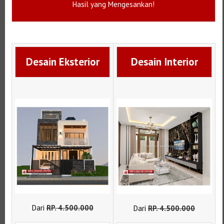
Hasil yang Mengesankan!
Desain Eksterior
Desain Interior
Dari
RP
.
4.500.000
Dari
RP
.
4.500.000