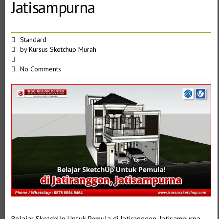
Jatisampurna
Standard
by
Kursus Sketchup Murah
No Comments
Belajar SketchUp Untuk Pemula di Jatiranggon, Jatisampurna