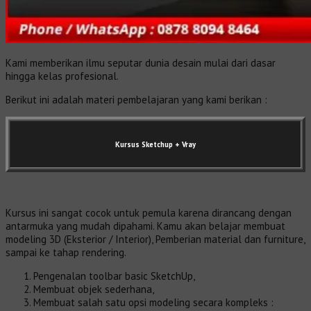
Kami memberikan ilmu seputar dunia desain mulai dari dasar
hingga kelas profesional.
Berikut ini adalah materi pembelajaran yang kami berikan :
Kursus Sketchup + Vray
Kursus ini sangat cocok untuk pemula karena dirancang dengan
antarmuka yang mudah dipahami. Kamu akan belajar membuat
modeling 3D (Eksterior / Interior), Pemberian material dan furniture,
sampai ke tahap rendering.
Pengenalan toolbar basic SketchUp,
Membuat objek sederhana,
Membuat salah satu opsi modeling secara kompleks :