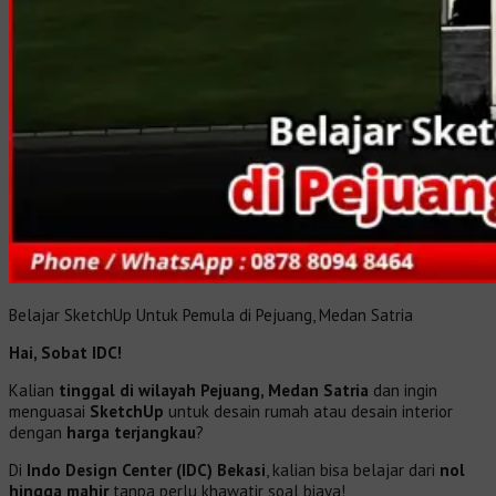
Belajar SketchUp Untuk Pemula di Pejuang, Medan Satria
Hai, Sobat IDC!
Kalian
tinggal di wilayah Pejuang, Medan Satria
dan ingin
menguasai
SketchUp
untuk desain rumah atau desain interior
dengan
harga terjangkau
?
Di
Indo Design Center (IDC) Bekasi
, kalian bisa belajar dari
nol
hingga mahir
tanpa perlu khawatir soal biaya!