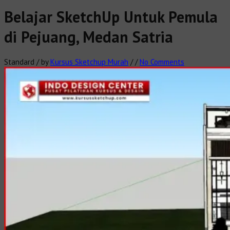
Belajar SketchUp Untuk Pemula
di Pejuang, Medan Satria
Standard
/
by
Kursus Sketchup Murah
/
/
No Comments