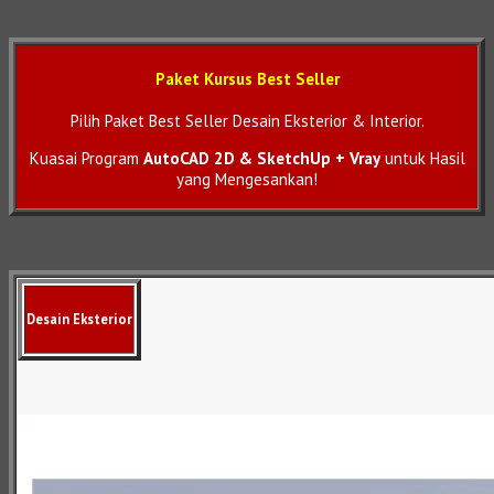
Paket Kursus Best Seller
Pilih Paket Best Seller Desain Eksterior & Interior.
Kuasai Program
AutoCAD 2D & SketchUp + Vray
untuk Hasil
yang Mengesankan!
Desain Eksterior