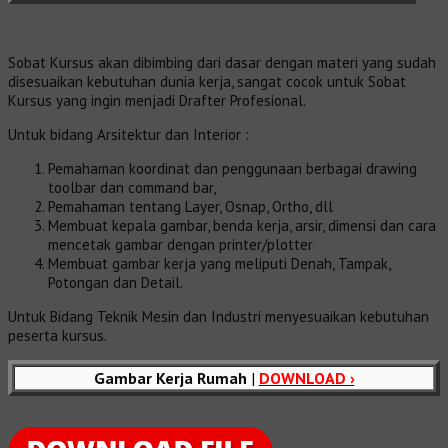
Sobat Kursus akan dibimbing dari dasar dengan materi yang sudah
disesuaikan kebutuhan dunia kerja, sangat cocok untuk Sobat
Kursus yang ingin menjadi Drafter Profesional.
Untuk bidang Arsitektur dan Interior :
Pemahaman koordinat dan penggunaan berbagai drawing
toolbar dan command bar,
Pemahaman tentang Layer, Osnap, Ortho, dll
Membuat kepala gambar, benda kerja, arsir, dimensi dan cara
mencetak gambar dengan printer/plotter
Membuat gambar kerja yang meliputi Denah, Tampak,
Potongan dan Detail.
Untuk Bidang Teknik Mesin dan Industri menyesuaikan kebutuhan
peserta kursus.
Gambar Kerja Rumah
|
DOWNLOAD ›