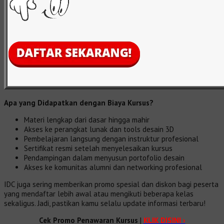
Apa yang Didapatkan dengan Biaya Kursus?
Materi lengkap dari dasar hingga mahir
Akses ke perangkat lunak dan tools desain 3D
Pembelajaran langsung dengan instruktur profesional
Sertifikat resmi setelah menyelesaikan kursus
Pendampingan dalam menyusun portofolio desain
Akses ke komunitas alumni dan networking profesional
IDC juga sering memberikan promo spesial dan diskon bagi peserta
yang mendaftar lebih awal atau mengikuti beberapa kelas
sekaligus. Jadi, pastikan kamu selalu update informasi terbaru!
Cek Promo Penawaran Kursus
|
KLIK DISINI ›