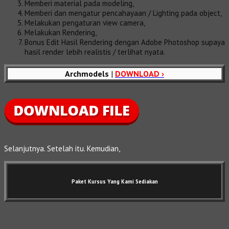
Memberi material pada modeling,
Memberi dan mengatur pencahayaan / Lighting pada object,
Melakukan pengaturan view camera,
Melakukan Rendering,
Bonus Edit Hasil Rendering dengan Adobe Photoshop supaya
hasil render lebih realistis / terlihat nyata.
Archmodels
|
DOWNLOAD ›
Selanjutnya. Setelah itu. Kemudian,
Paket Kursus Yang Kami Sediakan