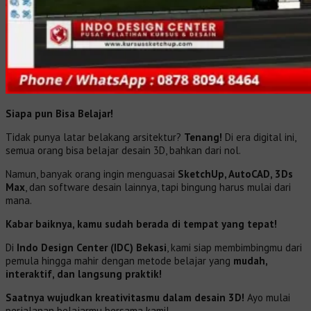
Siapa pun Bisa Belajar!
Tidak punya latar belakang arsitektur?
Tenang!
Di era digital ini,
semua orang bisa belajar desain 3D, bahkan dari nol.
Namun, banyak orang ingin menguasai
SketchUp, AutoCAD, 3Ds
Max
, dan software desain lainnya, tapi bingung harus mulai dari
mana.
Kabar baiknya, kamu sudah berada di tempat yang tepat!
Di
Indo Design Center (IDC) Bekasi
, kami siap membimbingmu dari
pemula hingga mahir dengan metode belajar yang
mudah,
interaktif, dan langsung praktik!
Saatnya wujudkan kreativitasmu dalam desain 3D!
Ayo mulai
perjalanan belajarmu bersama kami!