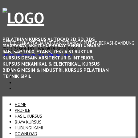
PELATIHAN KURSUS AUTOCAD 2D 3D, 3DS
OFFICE : JAKARTA BARAT-TANGERANG-CIPUTAT-BEKASI-BANDUNG
MAX+VRAY, SKETCHUP+VRAY, PERHITUNGAN
(021) 22564 187 - WA 0878 8094 8464
RAB, SAP 2000, ETABS, TEKLA STRUKTUR,
indonesiadesigncenter@gmail.com
KURSUS DESAIN ARSITEKTUR & INTERIOR,
KURSUS MEKANIKAL & ELEKTRIKAL, KURSUS
BIDANG MESIN & INDUSTRI, KURSUS PELATIHAN
TEKNIK SIPIL
HOME
PROFILE
HASIL KURSUS
BIAYA KURSUS
HUBUNGI KAMI
DOWNLOAD