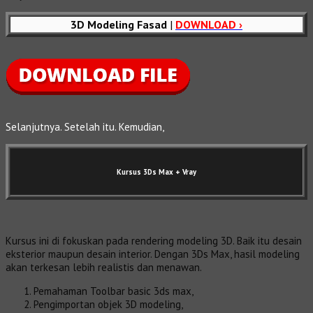
3D Modeling Fasad
|
DOWNLOAD ›
Selanjutnya. Setelah itu. Kemudian,
Kursus 3Ds Max
+ Vray
Kursus ini di fokuskan pada rendering modeling 3D. Baik itu desain
eksterior maupun desain interior. Dengan 3Ds Max, hasil modeling
akan terkesan lebih realistis dan menawan.
Pemahaman Toolbar basic 3ds max,
Pengimportan objek 3D modeling,