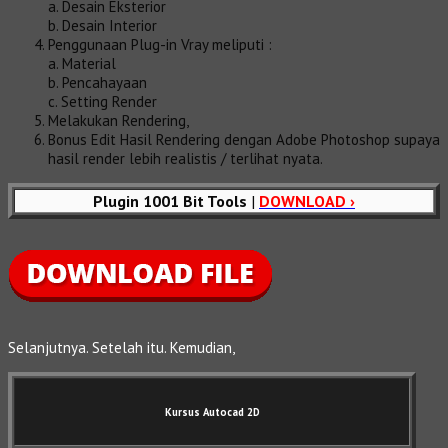
a. Desain Eksterior
b. Desain Interior
Penggunaan Plug-in Vray meliputi :
a. Material
b. Pencahayaan
c. Setting Render
Melakukan Rendering,
Bonus Edit Hasil Rendering dengan Adobe Photoshop supaya
hasil render lebih realistis / terlihat nyata.
Plugin 1001 Bit Tools
|
DOWNLOAD ›
Selanjutnya. Setelah itu. Kemudian,
Kursus Autocad 2D