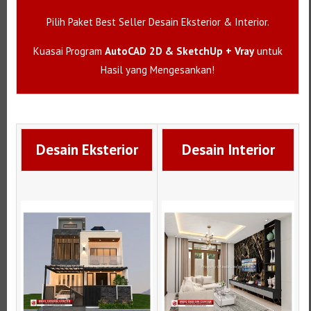
Pilih Paket Best Seller Desain Eksterior & Interior.
Kuasai Program
AutoCAD 2D & SketchUp + Vray
untuk
Hasil yang Mengesankan!
Desain Eksterior
Desain Interior