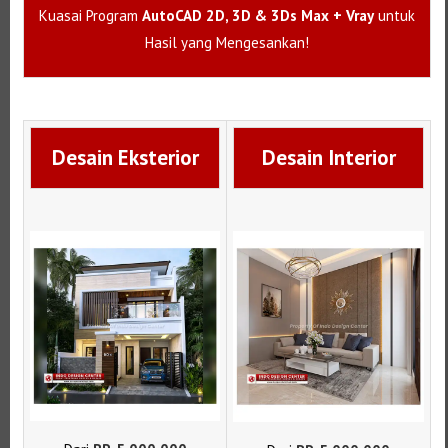
Kuasai Program
AutoCAD 2D, 3D & 3Ds Max + Vray
untuk
Hasil yang Mengesankan!
Desain Eksterior
Desain Interior