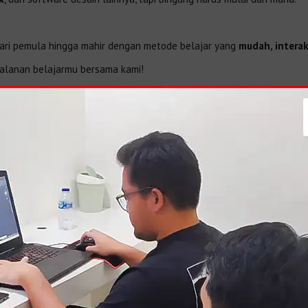
dari pemula hingga mahir dengan metode belajar yang
mudah, interak
jalanan belajarmu bersama kami!