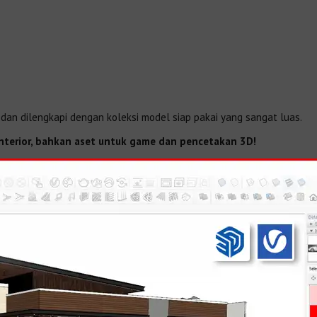
dan dilengkapi dengan koleksi model siap pakai yang sangat luas.
, interior, bahkan aset untuk game dan pencetakan 3D!