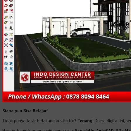
Siapa pun Bisa Belajar!
Tidak punya latar belakang arsitektur?
Tenang!
Di era digital ini, 
Namun, banyak orang ingin menguasai
SketchUp, AutoCAD, 3Ds Ma