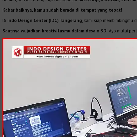
Kabar baiknya, kamu sudah berada di tempat yang tepat!
Di
Indo Design Center (IDC) Tangerang
, kami siap membimbingmu 
Saatnya wujudkan kreativitasmu dalam desain 3D!
Ayo mulai per