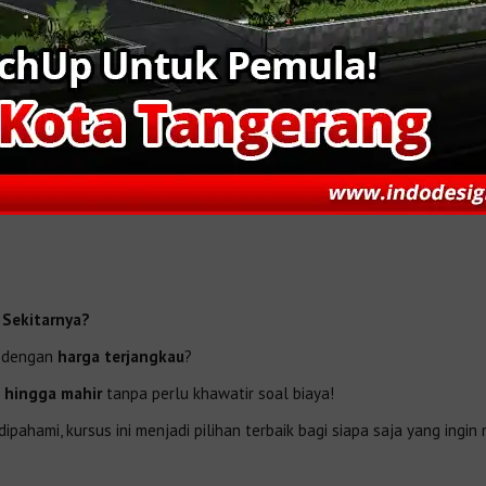
 Sekitarnya?
r dengan
harga terjangkau
?
 hingga mahir
tanpa perlu khawatir soal biaya!
pahami, kursus ini menjadi pilihan terbaik bagi siapa saja yang in