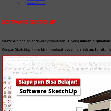
Artikel Terkait
SOFTWARE SKETCHUP
SketchUp
adalah software pemodelan 3D yang
mudah digunakan
Dengan SketchUp, kamu bisa membuat
desain arsitektur, furnitur