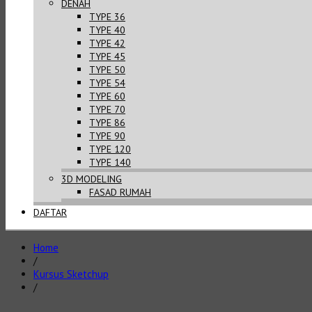
DENAH
TYPE 36
TYPE 40
TYPE 42
TYPE 45
TYPE 50
TYPE 54
TYPE 60
TYPE 70
TYPE 86
TYPE 90
TYPE 120
TYPE 140
3D MODELING
FASAD RUMAH
DAFTAR
Home
/
Kursus Sketchup
/