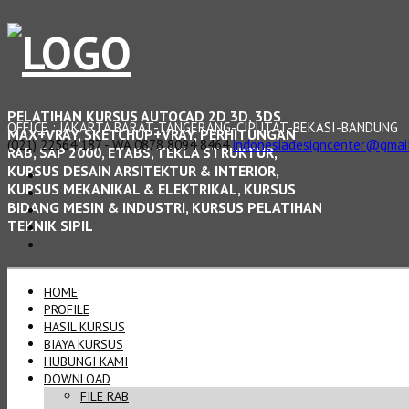
PELATIHAN KURSUS AUTOCAD 2D 3D, 3DS
OFFICE : JAKARTA BARAT-TANGERANG-CIPUTAT-BEKASI-BANDUNG
MAX+VRAY, SKETCHUP+VRAY, PERHITUNGAN
(021) 22564 187 - WA 0878 8094 8464
indonesiadesigncenter@gmai
RAB, SAP 2000, ETABS, TEKLA STRUKTUR,
KURSUS DESAIN ARSITEKTUR & INTERIOR,
KURSUS MEKANIKAL & ELEKTRIKAL, KURSUS
BIDANG MESIN & INDUSTRI, KURSUS PELATIHAN
TEKNIK SIPIL
HOME
PROFILE
HASIL KURSUS
BIAYA KURSUS
HUBUNGI KAMI
DOWNLOAD
FILE RAB