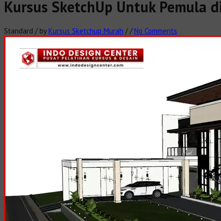
Kursus SketchUp Untuk Pemula di
Standard
/
by
Kursus Sketchup Murah
/
/
No Comments