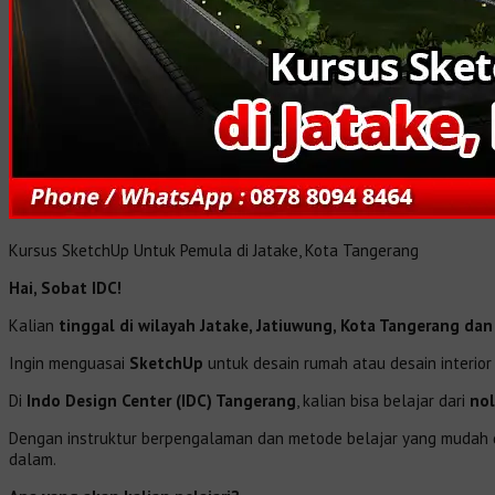
Kursus SketchUp Untuk Pemula di Jatake, Kota Tangerang
Hai, Sobat IDC!
Kalian
tinggal di wilayah Jatake, Jatiuwung, Kota Tangerang dan
Ingin menguasai
SketchUp
untuk desain rumah atau desain interio
Di
Indo Design Center (IDC) Tangerang
, kalian bisa belajar dari
nol
Dengan instruktur berpengalaman dan metode belajar yang mudah di
dalam.