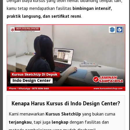
Dengan biaya kursus yang lebih hemat dibanding tempat lain,
kamu tetap mendapatkan fasilitas
bimbingan intensif,
praktik langsung, dan sertifikat resmi
.
Kenapa Harus Kursus di Indo Design Center?
Kami menawarkan
Kursus SketchUp
yang bukan cuma
terjangkau
, tapi juga
lengkap
dengan fasilitas dan
metode pembelajaran yang mudah dipahami!